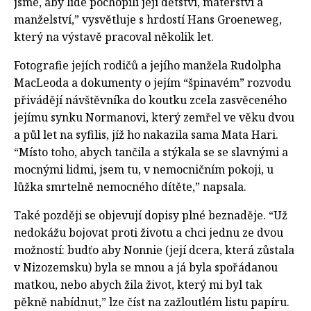
jsme, aby lidé pochopili její dětství, mateřství a
manželství,” vysvětluje s hrdostí Hans Groeneweg,
který na výstavě pracoval několik let.
Fotografie jejích rodičů a jejího manžela Rudolpha
MacLeoda a dokumenty o jejím “špinavém” rozvodu
přivádějí návštěvníka do koutku zcela zasvěceného
jejímu synku Normanovi, který zemřel ve věku dvou
a půl let na syfilis, jíž ho nakazila sama Mata Hari.
“Místo toho, abych tančila a stýkala se se slavnými a
mocnými lidmi, jsem tu, v nemocničním pokoji, u
lůžka smrtelně nemocného dítěte,” napsala.
Také později se objevují dopisy plné beznaděje. “Už
nedokážu bojovat proti životu a chci jednu ze dvou
možností: budťo aby Nonnie (její dcera, která zůstala
v Nizozemsku) byla se mnou a já byla spořádanou
matkou, nebo abych žila život, který mi byl tak
pěkně nabídnut,” lze číst na zažloutlém listu papíru.