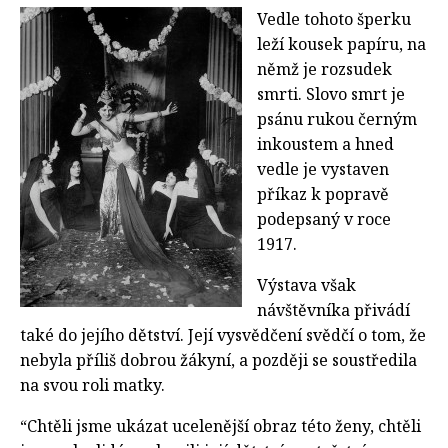
Vedle tohoto šperku
leží kousek papíru, na
němž je rozsudek
smrti. Slovo smrt je
psánu rukou černým
inkoustem a hned
vedle je vystaven
příkaz k popravě
podepsaný v roce
1917.
Výstava však
návštěvníka přivádí
také do jejího dětství. Její vysvědčení svědčí o tom, že
nebyla příliš dobrou žákyní, a později se soustředila
na svou roli matky.
“Chtěli jsme ukázat ucelenější obraz této ženy, chtěli