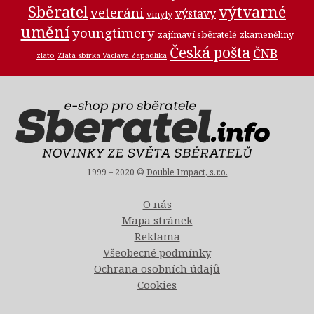
Sběratel
výtvarné
veteráni
výstavy
vinyly
umění
youngtimery
zajímaví sběratelé
zkameněliny
Česká pošta
ČNB
zlato
Zlatá sbírka Václava Zapadlíka
1999 – 2020 ©
Double Impact, s.r.o.
O nás
Mapa stránek
Reklama
Všeobecné podmínky
Ochrana osobních údajů
Cookies