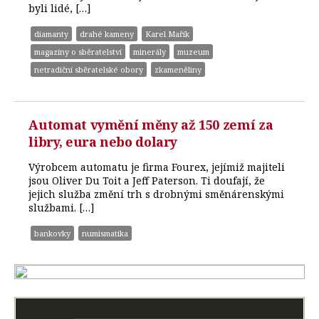
byli lidé, […]
diamanty
drahé kameny
Karel Mařík
magazíny o sběratelství
minerály
muzeum
netradiční sběratelské obory
zkameněliny
Automat vymění měny až 150 zemí za
libry, eura nebo dolary
Výrobcem automatu je firma Fourex, jejímiž majiteli
jsou Oliver Du Toit a Jeff Paterson. Ti doufají, že
jejich služba změní trh s drobnými směnárenskými
službami. […]
bankovky
numismatika