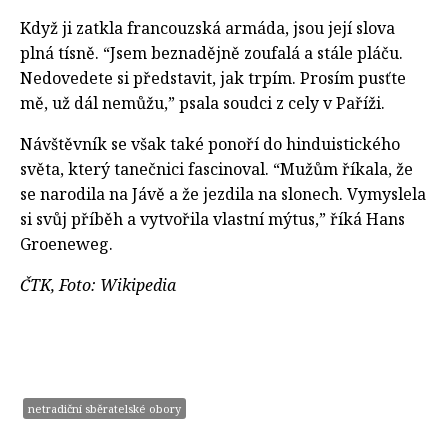
Když ji zatkla francouzská armáda, jsou její slova
plná tísně. “Jsem beznadějně zoufalá a stále pláču.
Nedovedete si představit, jak trpím. Prosím pusťte
mě, už dál nemůžu,” psala soudci z cely v Paříži.
Návštěvník se však také ponoří do hinduistického
světa, který tanečnici fascinoval. “Mužům říkala, že
se narodila na Jávě a že jezdila na slonech. Vymyslela
si svůj příběh a vytvořila vlastní mýtus,” říká Hans
Groeneweg.
ČTK, Foto: Wikipedia
netradiční sběratelské obory