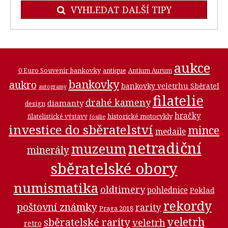
VYHLEDAT DALŠÍ TIPY
aukce
0 Euro Souvenir bankovky
antique
Antium Aurum
bankovky
aukro
bankovky veletrhu Sběratel
autogramy
filatelie
drahé kameny
diamanty
design
hračky
historické motocykly
filatelistické výstavy
fosilie
investice do sběratelství
mince
medaile
netradiční
muzeum
minerály
sběratelské obory
numismatika
oldtimery
pohlednice
Poklad
rekordy
poštovní známky
rarity
Praga 2018
veletrh
sběratelské rarity
veletrh
retro