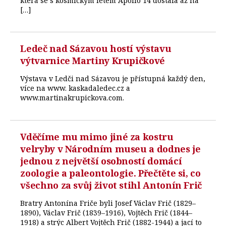
která se s kosmickým letem Apollo 14 dostala až na
[…]
Ledeč nad Sázavou hostí výstavu
výtvarnice Martiny Krupičkové
Výstava v Ledči nad Sázavou je přístupná každý den,
více na www. kaskadaledec.cz a
www.martinakrupickova.com.
Vděčíme mu mimo jiné za kostru
velryby v Národním museu a dodnes je
jednou z největší osobností domácí
zoologie a paleontologie. Přečtěte si, co
všechno za svůj život stihl Antonín Frič
Bratry Antonína Friče byli Josef Václav Frič (1829–
1890), Václav Frič (1839–1916), Vojtěch Frič (1844–
1918) a strýc Albert Vojtěch Frič (1882-1944) a jací to