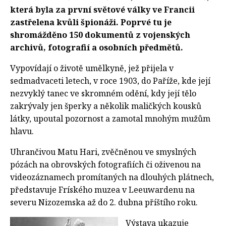
která byla za první světové války ve Francii
zastřelena kvůli špionáži. Poprvé tu je
shromážděno 150 dokumentů z vojenských
archivů, fotografií a osobních předmětů.
Vypovídají o životě umělkyně, jež přijela v
sedmadvaceti letech, v roce 1903, do Paříže, kde její
nezvyklý tanec ve skromném odění, kdy její tělo
zakrývaly jen šperky a několik maličkých kousků
látky, upoutal pozornost a zamotal mnohým mužům
hlavu.
Uhrančivou Matu Hari, zvěčněnou ve smyslných
pózách na obrovských fotografiích či oživenou na
videozáznamech promítaných na dlouhých plátnech,
představuje Fríského muzea v Leeuwardenu na
severu Nizozemska až do 2. dubna příštího roku.
Výstava ukazuje