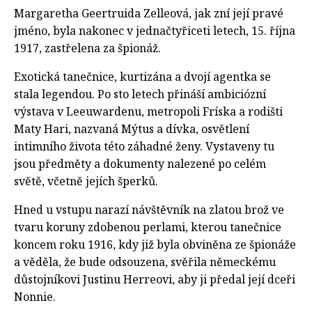
Margaretha Geertruida Zelleová, jak zní její pravé
jméno, byla nakonec v jednačtyřiceti letech, 15. října
1917, zastřelena za špionáž.
Exotická tanečnice, kurtizána a dvojí agentka se
stala legendou. Po sto letech přináší ambiciózní
výstava v Leeuwardenu, metropoli Fríska a rodišti
Maty Hari, nazvaná Mýtus a dívka, osvětlení
intimního života této záhadné ženy. Vystaveny tu
jsou předměty a dokumenty nalezené po celém
světě, včetně jejích šperků.
Hned u vstupu narazí návštěvník na zlatou brož ve
tvaru koruny zdobenou perlami, kterou tanečnice
koncem roku 1916, kdy již byla obviněna ze špionáže
a věděla, že bude odsouzena, svěřila německému
důstojníkovi Justinu Herreovi, aby ji předal její dceři
Nonnie.