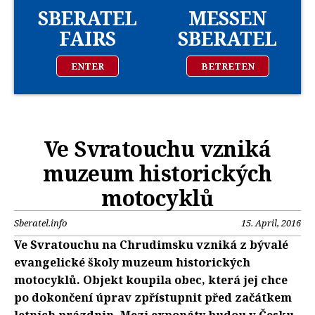
SBERATEL
MESSEN
FAIRS
SBERATEL
ENTER
BETRETEN
Ve Svratouchu vzniká
muzeum historických
motocyklů
Sberatel.info
15. April, 2016
Ve Svratouchu na Chrudimsku vzniká z bývalé
evangelické školy muzeum historických
motocyklů. Objekt koupila obec, která jej chce
po dokončení úprav zpřístupnit před začátkem