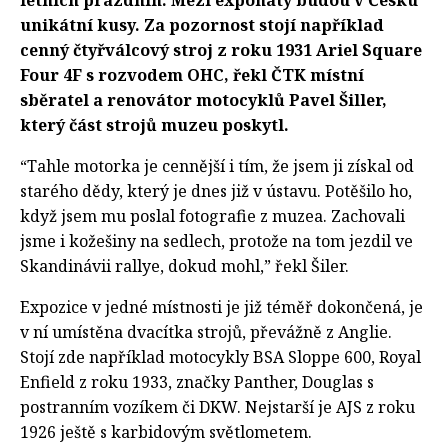
letních prázdnin. Mezi exponáty budou v Česku
unikátní kusy. Za pozornost stojí například
cenný čtyřválcový stroj z roku 1931 Ariel Square
Four 4F s rozvodem OHC, řekl ČTK místní
sběratel a renovátor motocyklů Pavel Šiller,
který část strojů muzeu poskytl.
“Tahle motorka je cennější i tím, že jsem ji získal od
starého dědy, který je dnes již v ústavu. Potěšilo ho,
když jsem mu poslal fotografie z muzea. Zachovali
jsme i kožešiny na sedlech, protože na tom jezdil ve
Skandinávii rallye, dokud mohl,” řekl Šiler.
Expozice v jedné místnosti je již téměř dokončená, je
v ní umístěna dvacítka strojů, převážně z Anglie.
Stojí zde například motocykly BSA Sloppe 600, Royal
Enfield z roku 1933, značky Panther, Douglas s
postranním vozíkem či DKW. Nejstarší je AJS z roku
1926 ještě s karbidovým světlometem.