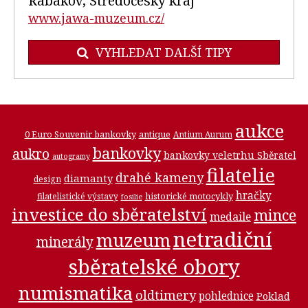
Rabakov, Středočeský kraj
www.jawa-muzeum.cz/
VYHLEDAT DALŠÍ TIPY
aukce
0 Euro Souvenir bankovky
antique
Antium Aurum
bankovky
aukro
bankovky veletrhu Sběratel
autogramy
filatelie
drahé kameny
diamanty
design
hračky
historické motocykly
filatelistické výstavy
fosilie
investice do sběratelství
mince
medaile
netradiční
muzeum
minerály
sběratelské obory
numismatika
oldtimery
pohlednice
Poklad