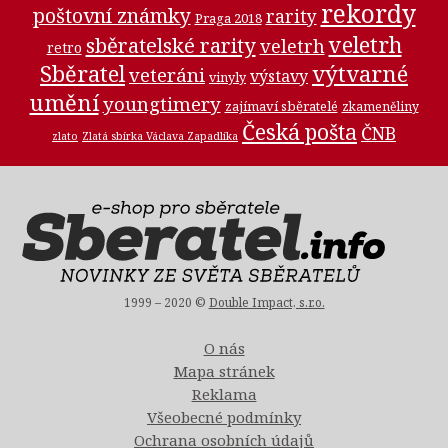
rekordy
poštovní známky
rarity
Praga 2018
veletrh
sběratelské rarity
veletrh
retro
Sběratel
výtvarné
veteráni
výstavy
vinyly
umění
youngtimery
zajímaví sběratelé
zkameněliny
Česká pošta
ČNB
zlato
Zlatá sbírka Václava Zapadlíka
1999 – 2020 ©
Double Impact, s.r.o.
O nás
Mapa stránek
Reklama
Všeobecné podmínky
Ochrana osobních údajů