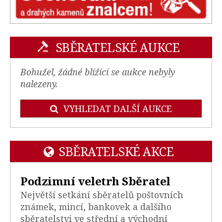
SBĚRATELSKÉ AUKCE
Bohužel, žádné blížící se aukce nebyly
nalezeny.
VYHLEDAT DALŠÍ AUKCE
SBĚRATELSKÉ AKCE
Podzimní veletrh Sběratel
Největší setkání sběratelů poštovních
známek, mincí, bankovek a dalšího
sběratelstvi ve střední a východní