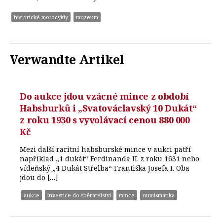
historické motocykly
muzeum
Verwandte Artikel
Do aukce jdou vzácné mince z období
Habsburků i „Svatováclavský 10 Dukát“
z roku 1930 s vyvolávací cenou 880 000
Kč
Mezi další raritní habsburské mince v aukci patří
například „1 dukát“ Ferdinanda II. z roku 1631 nebo
vídeňský „4 Dukát Střelba“ Františka Josefa I. Oba
jdou do […]
aukce
investice do sběratelství
mince
numismatika