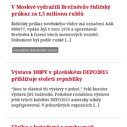
V Moskvě vydražili Brežněvův řidičský
průkaz za 1,5 milionu rublů
Řidičský průkaz sovětského vůdce má označení AAK
000077, vydán byl v roce 1976 a opravňoval
Brežněva k řízení všech motorových vozidel.
Dokument byl podle ruské […]
netradiční sběratelské obory
Výstava 100PY v plzeňském DEPO2015
přibližuje století republiky
“Jsou to vlastně tři výstavy v jedné,” řekl kurátor
výstava Jiří Sulženko. Podobně rozsáhlou výstavu
ještě tvůrčí kolektiv DEPO2015 autorsky nikdy
nepřipravoval. V jednotlivých expozicích […]
Vlajku s hvězdami a pruhy mají