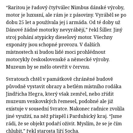
“Raritou je řadový čtyřválec Nimbus dánské výroby,
motor je luxusní, ale rám je z pásoviny. Vyráběl se po
dobu 25 let a používala jej i armáda. Od té doby už
Dánové žádné motorky nevyrábějí,” řekl Šiller. Jiný
stroj pohání atypicky dieselový motor. Všechny
exponáty jsou schopné provozu. V dalších
místnostech si budou lidé moci prohlédnout
motocykly československé a německé výroby.
Muzeum by se mělo otevřít v červnu.
Svratouch chtěl v památkově chráněné budově
původně vystavit obrazy a betlém místního rodáka
Jindřicha Hegra, který však zemřel, nebo zřídit
muzeum venkovských řemesel, podobné ale již
existuje v sousední Svratce. Nakonec radnice zvolila
jiné využití, na něž přispěl i Pardubický kraj. “Jsme
rádi, že se objekt podaří oživit. Myslím, že se je čím
chlubit,” řekl starosta Jiří Socha.