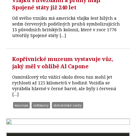
Spojené státy již 240 let
Od svého vzniku má americká vlajka šest bílých a
sedm červených podélných pruhů symbolizujících
13 původních britských kolonií, které v roce 1776
utvořily Spojené státy […]
Kopřivnické muzeum vystavuje vůz,
jaký měl v oblibě Al Capone
Osmiválcový vůz vážící okolo dvou tun mohl jet
rychlostí až 125 kilometrů v hodině. Vozidla se
vyráběla hlavně v černé barvě, ale byly i červená
[…]
muzeum
oldtimery
sběratelské rarity