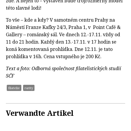
zde. A nejen to – vystaven bude trojrozměrný model
této slavné lodi!
To vše – kde a kdy? V samotném centru Prahy na
Náměstí Franze Kafky 24/3, Praha 1, v Point Café &
Gallery – románský sál. Ve dnech 12.-17.11. vždy od
11 do 21 hodin. Každý den 13.-17.11. v 17 hodin se
koná komentovaná prohlídka. Dne 12.11. je tato
prohlídka v 16h. Cena vstupného je 200 Kč.
Text a foto: Odborná společnost filatelistických studií
SČF
filatelie
rarity
Verwandte Artikel