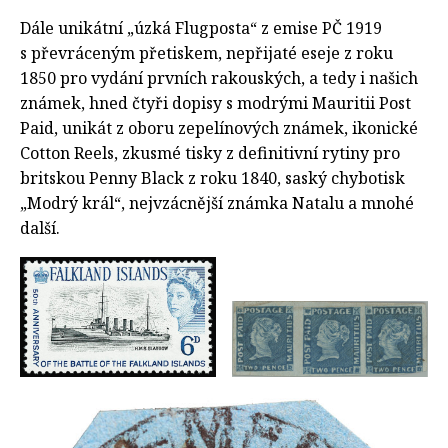
Dále unikátní „úzká Flugposta“ z emise PČ 1919
s převráceným přetiskem, nepřijaté eseje z roku
1850 pro vydání prvních rakouských, a tedy i našich
známek, hned čtyři dopisy s modrými Mauritii Post
Paid, unikát z oboru zepelínových známek, ikonické
Cotton Reels, zkusmé tisky z definitivní rytiny pro
britskou Penny Black z roku 1840, saský chybotisk
„Modrý král“, nejvzácnější známka Natalu a mnohé
další.