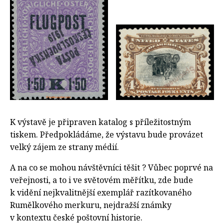
K výstavě je připraven katalog s příležitostným
tiskem. Předpokládáme, že výstavu bude provázet
velký zájem ze strany médií.
A na co se mohou návštěvníci těšit ? Vůbec poprvé na
veřejnosti, a to i ve světovém měřítku, zde bude
k vidění nejkvalitnější exemplář razítkovaného
Rumělkového merkuru, nejdražší známky
v kontextu české poštovní historie.