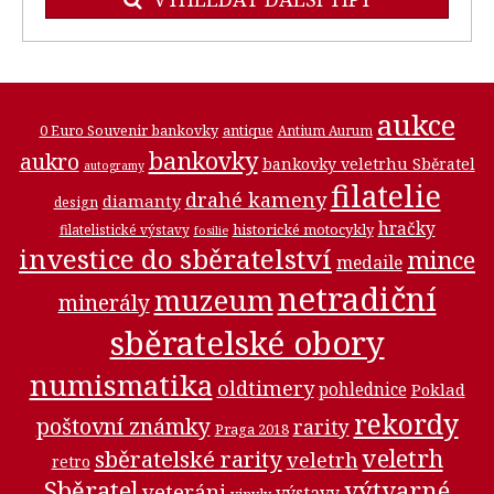
aukce
0 Euro Souvenir bankovky
antique
Antium Aurum
bankovky
aukro
bankovky veletrhu Sběratel
autogramy
filatelie
drahé kameny
diamanty
design
hračky
historické motocykly
filatelistické výstavy
fosilie
investice do sběratelství
mince
medaile
netradiční
muzeum
minerály
sběratelské obory
numismatika
oldtimery
pohlednice
Poklad
rekordy
poštovní známky
rarity
Praga 2018
veletrh
sběratelské rarity
veletrh
retro
Sběratel
výtvarné
veteráni
výstavy
vinyly