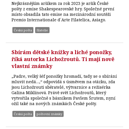
Nejkrásnějším aršíkem za rok 2023 je aršík České
pošty z emise Shakespearovské hry. Společné první
místo obsadila tato emise na mezinárodní soutěži
Premio Internationale d´Arte Filatelica, Asiago.
Česká pošta
filatelie
Sbírám dětské knížky a liché ponožky,
říká autorka Lichožroutů. Ti mají nově
vlastní známky
„Padre, velký šéf ponožky hromadí, tady se o sbírání
mluvit nedá…,“ odpovídá s úsměvem na otázku, zda
jsou Lichožrouti sběratelé, výtvarnice a režisérka
Galina Miklínová. Právě svět Lichožroutů, který
vytvořila společně s básníkem Pavlem Šrutem, nyní
ožil také na nových známkách České pošty.
Česká pošta
poštovní známky