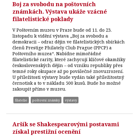
Boj za svobodu na poštovních
známkách. Výstava ukáže vzácné
filatelistické poklady
V Poštovním muzeu v Praze bude od 11. do 23.
listopadu k vidění výstava „Boj za svobodu a
demokracii – odraz dějin ve filatelistických sbírkách
členů Prestige Philately Club Prague (PPCP) a
Poštovního muzea“. Nabídne mimořádné
filatelistické rarity, které zachycují klíčové okamžiky
československých dějin – od vzniku republiky přes
temné roky okupace až po poválečné znovuzrození.
U příležitosti výstavy bude vydán také příležitostný
černotisk a to v nákladu 500 kusů. Bude ho možné
zakoupit přímo v muzeu.
filatelie
poštovní známky
výstavy
Aršík se Shakespearovými postavami
získal prestižní ocenění