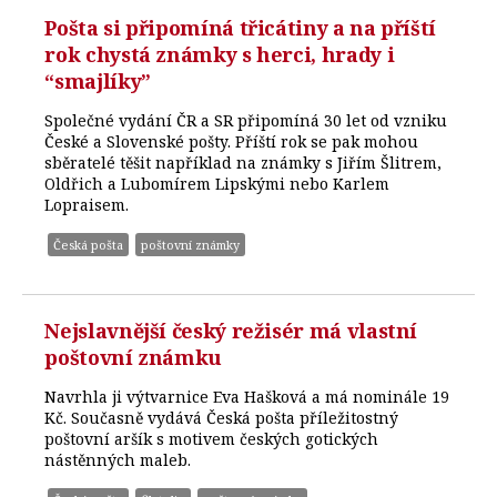
Pošta si připomíná třicátiny a na příští
rok chystá známky s herci, hrady i
“smajlíky”
Společné vydání ČR a SR připomíná 30 let od vzniku
České a Slovenské pošty. Příští rok se pak mohou
sběratelé těšit například na známky s Jiřím Šlitrem,
Oldřich a Lubomírem Lipskými nebo Karlem
Lopraisem.
Česká pošta
poštovní známky
Nejslavnější český režisér má vlastní
poštovní známku
Navrhla ji výtvarnice Eva Hašková a má nominále 19
Kč. Současně vydává Česká pošta příležitostný
poštovní aršík s motivem českých gotických
nástěnných maleb.