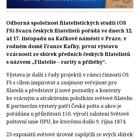
Odborná společnost filatelistických studií (OS
FS) Svazu českých filatelistů pořádá ve dnech 12.
až 17. listopadu na Kafkově náměstí v Praze, v
rodném domě Franze Kafky, první výstavu
vzácností ze sbírek předních českých filatelistů
s názvem „Filatelie – rarity a příběhy“.
Výstava je další z řady projektů v rámci činnosti OS
FS s cílem inspirovat a zaujmout veřejnost pro
filatelii a představit jí nové poznatky a kontexty
ke vzácným a atraktivním položkám světové filatelie.
K partnerům výstavy patří Česká pošta a akce je
pořádána u příležitosti 150. výročí založení Světové
poštovní unie UPU, ke kterému došlo 9. října 1874.
23 exponátů světové úrovně zapůjčili ze svých sbírek