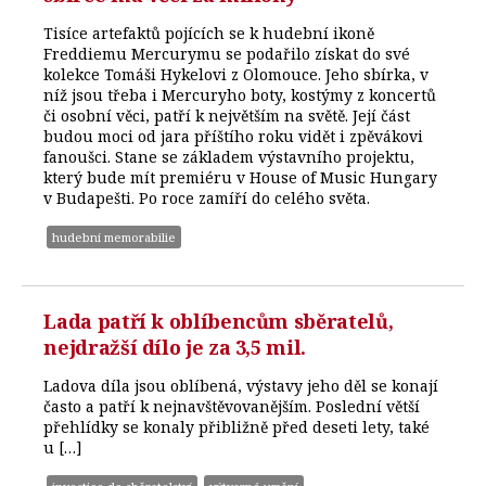
Tisíce artefaktů pojících se k hudební ikoně
Freddiemu Mercurymu se podařilo získat do své
kolekce Tomáši Hykelovi z Olomouce. Jeho sbírka, v
níž jsou třeba i Mercuryho boty, kostýmy z koncertů
či osobní věci, patří k největším na světě. Její část
budou moci od jara příštího roku vidět i zpěvákovi
fanoušci. Stane se základem výstavního projektu,
který bude mít premiéru v House of Music Hungary
v Budapešti. Po roce zamíří do celého světa.
hudební memorabilie
Lada patří k oblíbencům sběratelů,
nejdražší dílo je za 3,5 mil.
Ladova díla jsou oblíbená, výstavy jeho děl se konají
často a patří k nejnavštěvovanějším. Poslední větší
přehlídky se konaly přibližně před deseti lety, také
u […]