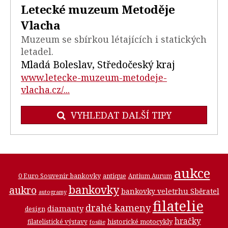
Letecké muzeum Metoděje
Vlacha
Muzeum se sbírkou létajících i statických
letadel.
Mladá Boleslav, Středočeský kraj
www.letecke-muzeum-metodeje-
vlacha.cz/...
VYHLEDAT DALŠÍ TIPY
aukce
0 Euro Souvenir bankovky
antique
Antium Aurum
bankovky
aukro
bankovky veletrhu Sběratel
autogramy
filatelie
drahé kameny
diamanty
design
hračky
historické motocykly
filatelistické výstavy
fosilie