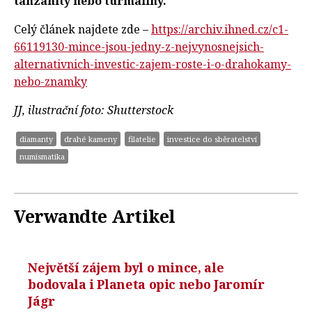
tanzanity nebo turmalíny.
Celý článek najdete zde –
https://archiv.ihned.cz/c1-
66119130-mince-jsou-jedny-z-nejvynosnejsich-
alternativnich-investic-zajem-roste-i-o-drahokamy-
nebo-znamky
JJ, ilustrační foto: Shutterstock
diamanty
drahé kameny
filatelie
investice do sběratelství
numismatika
Verwandte Artikel
Největší zájem byl o mince, ale
bodovala i Planeta opic nebo Jaromír
Jágr