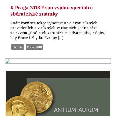
K Praga 2018 Expo vyjdou speciální
sběratelské známky
Známkový sešitek je vyhotoven ve dvou různých
provedeních a v různých variantách. Jedna část
s názvem „Praha elegantní“ nese dva motivy z doby,
kdy Praze i zbytku Evropy […]
filatelie
Praga 2018