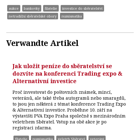
aukce
bankovky
filatelie
investice do sběratelství
netradiční sběratelské obory
numismatika
Verwandte Artikel
Jak uložit peníze do sběratelství se
dozvíte na konferenci Trading expo &
Alternativní investice
Proč investovat do poštovních známek, mincí,
veteránů, ale také třeba autogramů nebo smaragdů,
to jsou jen některá z témat konference Trading Expo
& Alternativní investice. Proběhne 10. září na
výstavišti PVA Expo Praha společně s mezinárodním
veletrhem Sběratel. Vstup na obě akce je po
registraci zdarma.
filatelie
numismatika
veletrh Sběratel
veteráni