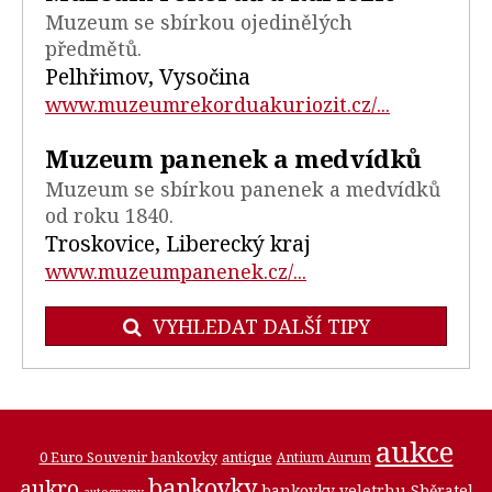
Muzeum se sbírkou ojedinělých
předmětů.
Pelhřimov, Vysočina
www.muzeumrekorduakuriozit.cz/...
Muzeum panenek a medvídků
Muzeum se sbírkou panenek a medvídků
od roku 1840.
Troskovice, Liberecký kraj
www.muzeumpanenek.cz/...
VYHLEDAT DALŠÍ TIPY
aukce
0 Euro Souvenir bankovky
antique
Antium Aurum
bankovky
aukro
bankovky veletrhu Sběratel