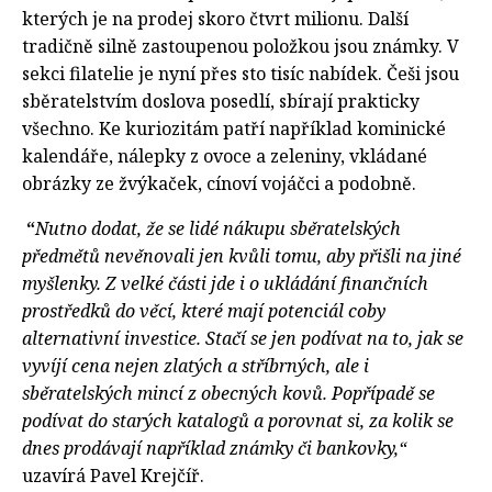
kterých je na prodej skoro čtvrt milionu. Další
tradičně silně zastoupenou položkou jsou známky. V
sekci filatelie je nyní přes sto tisíc nabídek. Češi jsou
sběratelstvím doslova posedlí, sbírají prakticky
všechno. Ke kuriozitám patří například kominické
kalendáře, nálepky z ovoce a zeleniny, vkládané
obrázky ze žvýkaček, cínoví vojáčci a podobně.
“
Nutno dodat, že se lidé nákupu sběratelských
předmětů nevěnovali jen kvůli tomu, aby přišli na jiné
myšlenky. Z velké části jde i o ukládání finančních
prostředků do věcí, které mají potenciál coby
alternativní investice. Stačí se jen podívat na to, jak se
vyvíjí cena nejen zlatých a stříbrných, ale i
sběratelských mincí z obecných kovů. Popřípadě se
podívat do starých katalogů a porovnat si, za kolik se
dnes prodávají například známky či bankovky,“
uzavírá Pavel Krejčíř.