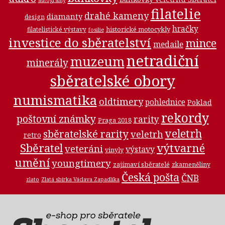
autogramy
filatelie
drahé kameny
diamanty
design
hračky
historické motocykly
filatelistické výstavy
fosilie
investice do sběratelství
mince
medaile
netradiční
muzeum
minerály
sběratelské obory
numismatika
oldtimery
pohlednice
Poklad
rekordy
poštovní známky
rarity
Praga 2018
veletrh
sběratelské rarity
veletrh
retro
Sběratel
výtvarné
veteráni
výstavy
vinyly
umění
youngtimery
zajímaví sběratelé
zkameněliny
Česká pošta
ČNB
zlato
Zlatá sbírka Václava Zapadlíka