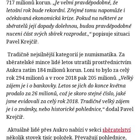
717 milionů korun.
„Je velmi pravděpodobné, že
letošní rok bude rekordní. Zřejmě tomu napomůže i
očekávaná ekonomická krize.
Pokud na některé ze
sběratelů její dopady dolehnou, budou pravděpodobně
nuceni část svých sbírek rozprodat.,“
popisuje situaci
Pavel Krejčíř.
Tradičně nejsilnější kategorií je numismatika. Za
sběratelské mince lidé letos utratili prostřednictvím
Aukra zatím 184 milionů korun. Loni to bylo za celý
rok 294 milionů a v roce 2018 pak 205 milionů.
„Velký
zájem je i o bankovky. Letos se jich do konce května
prod
alo za 26 milionů, což je skoro stejné číslo, jaké
jsme evidovali za celý rok 2018. Tradičně velký zájem
je i o známky, nebo historické pohlednice,“
dodal Pavel
Krejčíř.
Aktuálně lidé přes Aukro nabízí v sekci
sběratelství
několik stovek tisíc položek. Převažují pohlednice,