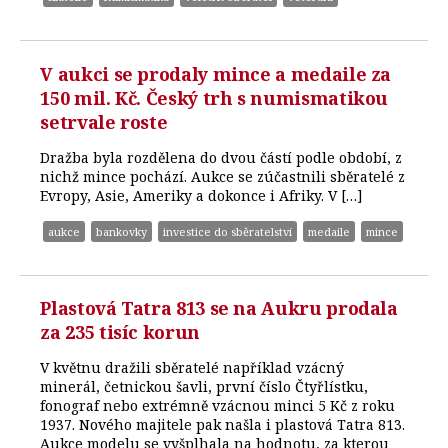
V aukci se prodaly mince a medaile za
150 mil. Kč. Český trh s numismatikou
setrvale roste
Dražba byla rozdělena do dvou částí podle období, z
nichž mince pochází. Aukce se zúčastnili sběratelé z
Evropy, Asie, Ameriky a dokonce i Afriky. V […]
aukce
bankovky
investice do sběratelství
medaile
mince
Plastová Tatra 813 se na Aukru prodala
za 235 tisíc korun
V květnu dražili sběratelé například vzácný
minerál, četnickou šavli, první číslo Čtyřlístku,
fonograf nebo extrémně vzácnou minci 5 Kč z roku
1937. Nového majitele pak našla i plastová Tatra 813.
Aukce modelu se vyšplhala na hodnotu, za kterou