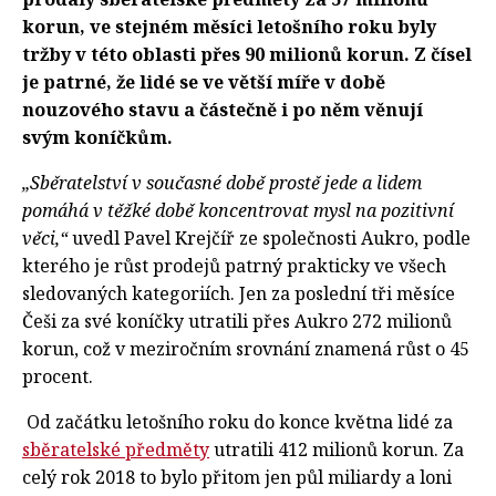
korun, ve stejném měsíci letošního roku byly
tržby v této oblasti přes 90 milionů korun. Z čísel
je patrné, že lidé se ve větší míře v době
nouzového stavu a částečně i po něm věnují
svým koníčkům.
„Sběratelství v současné době prostě jede a lidem
pomáhá v těžké době koncentrovat mysl na pozitivní
věci,“
uvedl Pavel Krejčíř ze společnosti Aukro, podle
kterého je růst prodejů patrný prakticky ve všech
sledovaných kategoriích. Jen za poslední tři měsíce
Češi za své koníčky utratili přes Aukro 272 milionů
korun, což v meziročním srovnání znamená růst o 45
procent.
Od začátku letošního roku do konce května lidé za
sběratelské předměty
utratili 412 milionů korun. Za
celý rok 2018 to bylo přitom jen půl miliardy a loni