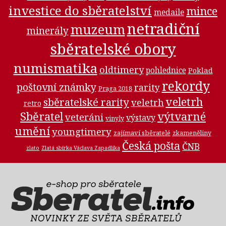
investice do sběratelství
mince
medaile
netradiční
muzeum
minerály
sběratelské obory
numismatika
oldtimery
pohlednice
Poklad
rekordy
poštovní známky
rarity
Praga 2018
veletrh
sběratelské rarity
veletrh
retro
Sběratel
výtvarné
veteráni
výstavy
vinyly
umění
youngtimery
zajímaví sběratelé
zkameněliny
Česká pošta
ČNB
zlato
Zlatá sbírka Václava Zapadlíka