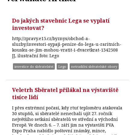
Do jakých stavebnic Lega se vyplatí
investovat?
http://zpravy.e15.cz/byznys/obchod-a-
sluzby/investori-sypaji-penize-do-lega-u-raritnich-
kousku-se-jim-mohou-vratit-i-dvacetkrat-1342508
JJ, ilustrační foto: Lego
investice do sběratelství
Lego
netradiční sběratelské obory
Veletrh Sběratel přilákal na výstaviště
tisíce lidí
I přes extrémní počasí, kdy rtuť teploměru atakovala
30 stupňů, si sběratelé nenechali ujít 27. ročník
největšího setkání sběratelů ve střední a východní
Evropě. Ve dnech 6. – 7. září jim na výstavišti PVA
Expo Praha nabídlo poštovní známky, mince,