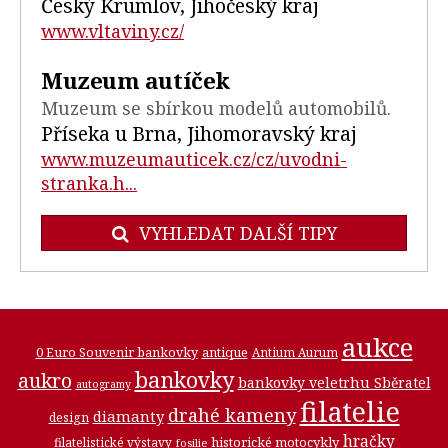
Český Krumlov, Jihočeský kraj
www.vltaviny.cz/
Muzeum autíček
Muzeum se sbírkou modelů automobilů.
Příseka u Brna, Jihomoravský kraj
www.muzeumauticek.cz/cz/uvodni-
stranka.h...
VYHLEDAT DALŠÍ TIPY
aukce
0 Euro Souvenir bankovky
antique
Antium Aurum
bankovky
aukro
bankovky veletrhu Sběratel
autogramy
filatelie
drahé kameny
diamanty
design
hračky
historické motocykly
filatelistické výstavy
fosilie