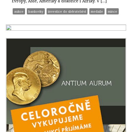
Evropy, Asie, Ameriky a dokonce i Afriky. V […]
aukce
bankovky
investice do sběratelství
medaile
mince