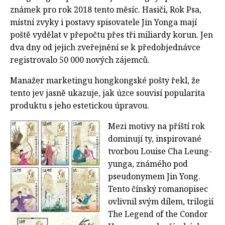
známek pro rok 2018 tento měsíc. Hasiči, Rok Psa,
místní zvyky i postavy spisovatele Jin Yonga mají
poště vydělat v přepočtu přes tři miliardy korun. Jen
dva dny od jejich zveřejnění se k předobjednávce
registrovalo 50 000 nových zájemců.
Manažer marketingu hongkongské pošty řekl, že
tento jev jasně ukazuje, jak úzce souvisí popularita
produktu s jeho estetickou úpravou.
Mezi motivy na příští rok
dominují ty, inspirované
tvorbou Louise Cha Leung-
yunga, známého pod
pseudonymem Jin Yong.
Tento čínský romanopisec
ovlivnil svým dílem, trilogií
The Legend of the Condor