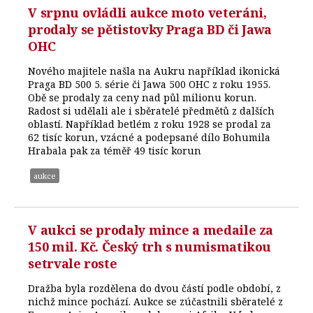
V srpnu ovládli aukce moto veteráni,
prodaly se pětistovky Praga BD či Jawa
OHC
Nového majitele našla na Aukru například ikonická
Praga BD 500 5. série či Jawa 500 OHC z roku 1955.
Obě se prodaly za ceny nad půl milionu korun.
Radost si udělali ale i sběratelé předmětů z dalších
oblastí. Například betlém z roku 1928 se prodal za
62 tisíc korun, vzácné a podepsané dílo Bohumila
Hrabala pak za téměř 49 tisíc korun
aukce
V aukci se prodaly mince a medaile za
150 mil. Kč. Český trh s numismatikou
setrvale roste
Dražba byla rozdělena do dvou částí podle období, z
nichž mince pochází. Aukce se zúčastnili sběratelé z