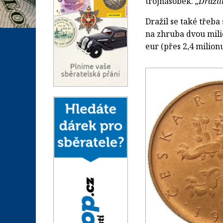
trojnásobek.
„Dražil
Dražil se také třeba
na zhruba dvou mili
eur (přes 2,4 milion