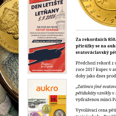
Za rekordních 850.
přirážky se na auk
svatováclavský pět
Předchozí rekord z d
roce 2017 kupec v au
doby jako dnes prod
„Zatímco jiné svatová
pětidukáty vznikly v 
vydraženou minci Pa
Vyvolávací cena pět