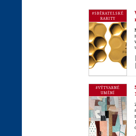
#SBĚRATELSKÉ
RARITY
#VÝTVARNÉ
UMĚNÍ