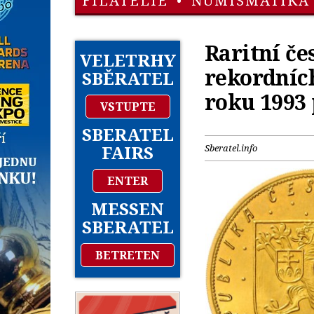
FILATELIE
•
NUMISMATIKA
Raritní če
VELETRHY
rekordních
SBĚRATEL
roku 1993 
VSTUPTE
SBERATEL
FAIRS
Sberatel.info
ENTER
MESSEN
SBERATEL
BETRETEN