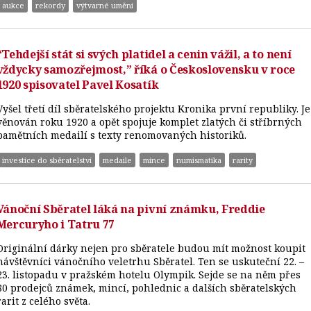
aukce
rekordy
výtvarné umění
“Tehdejší stát si svých platidel a cenin vážil, a to není
vždycky samozřejmost,” říká o Československu v roce
1920 spisovatel Pavel Kosatík
Vyšel třetí díl sběratelského projektu Kronika první republiky. Je
věnován roku 1920 a opět spojuje komplet zlatých či stříbrných
pamětních medailí s texty renomovaných historiků.
investice do sběratelství
medaile
mince
numismatika
rarity
Vánoční Sběratel láká na pivní známku, Freddie
Mercuryho i Tatru 77
Originální dárky nejen pro sběratele budou mít možnost koupit
návštěvníci vánočního veletrhu Sběratel. Ten se uskuteční 22. –
23. listopadu v pražském hotelu Olympik. Sejde se na něm přes
80 prodejců známek, mincí, pohlednic a dalších sběratelských
rarit z celého světa.