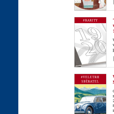
#RARITY
#VELETRH
SBĚRATEL