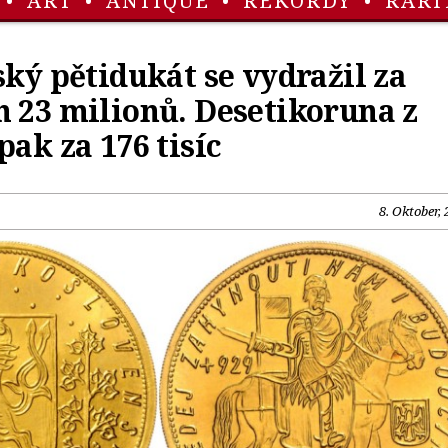
•
ART
•
ANTIQUE
•
REKORDY
•
RARI
ský pětidukát se vydražil za
 23 milionů. Desetikoruna z
pak za 176 tisíc
8. Oktober,