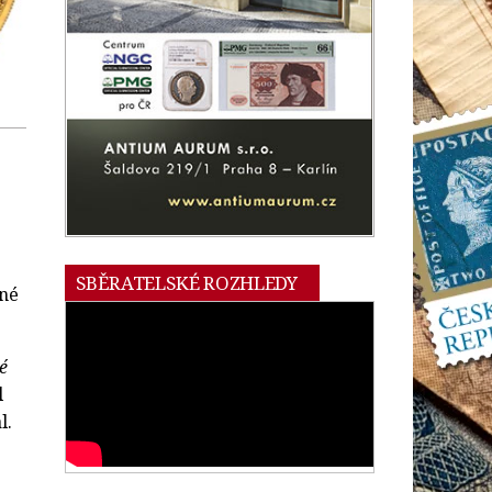
SBĚRATELSKÉ ROZHLEDY
jné
é
l
l.