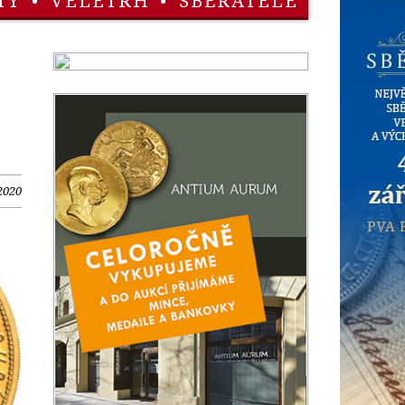
TY
•
VELETRH
•
SBĚRATELÉ
 2020