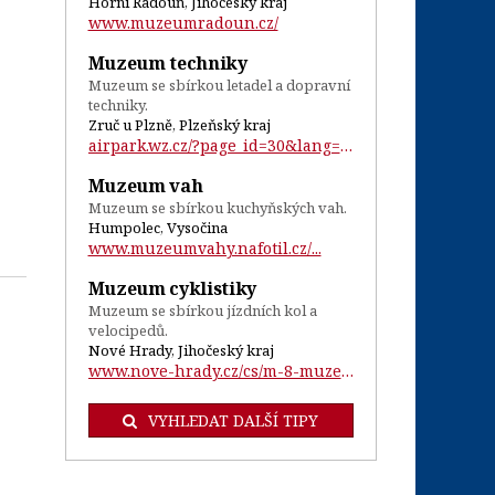
Horní Radouň, Jihočeský kraj
www.muzeumradoun.cz/
Muzeum techniky
Muzeum se sbírkou letadel a dopravní
techniky.
Zruč u Plzně, Plzeňský kraj
airpark.wz.cz/?page_id=30&lang=cs...
Muzeum vah
Muzeum se sbírkou kuchyňských vah.
Humpolec, Vysočina
www.muzeumvahy.nafotil.cz/...
Muzeum cyklistiky
Muzeum se sbírkou jízdních kol a
velocipedů.
Nové Hrady, Jihočeský kraj
www.nove-hrady.cz/cs/m-8-muzeum-cyklisti...
VYHLEDAT DALŠÍ TIPY