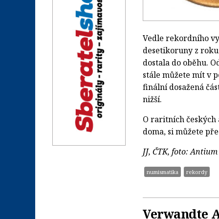
Vedle rekordního v
desetikoruny z roku
dostala do oběhu. Od
stále můžete mít v
finální dosažená čás
nižší.
O raritních českých
doma, si můžete pře
JJ, ČTK, foto: Antiu
numismatika
rekordy
Verwandte A