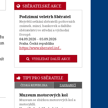
SBĚRATELSKÉ AKCE
Podzimní veletrh Sběratel
Největší setkání sběratelů poštovních
známek, mincí, bankovek a dalšího
sběratelstvi ve střední a východní
Evropě.
du
04.09.2026 - 05.09.2026
run
Praha, Česká republika
https://www.sberatel.inf...
ít
VYHLEDAT DALŠÍ AKCE
TIPY PRO SBĚRATELE
ČESKÁ REPUBLIKA
ZAHRANIČÍ
Muzeum motorových kol
Muzeum se sbírkou motorových kol a
motocyklů.