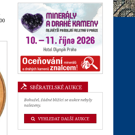
a
00
SBĚRATELSKÉ AUKCE
Bohužel, žádné blížící se aukce nebyly
nalezeny.
VYHLEDAT DALŠÍ AUKCE