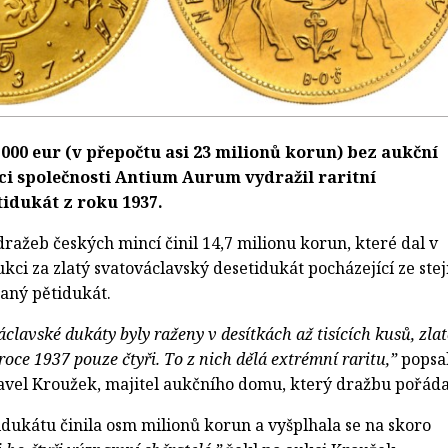
000 eur (v přepočtu asi 23 milionů korun) bez aukční
ci společnosti Antium Aurum vydražil raritní
idukát z roku 1937.
ražeb českých mincí činil 14,7 milionu korun, které dal v
kci za zlatý svatováclavský desetidukát pocházející ze ste
aný pětidukát.
clavské dukáty byly raženy v desítkách až tisících kusů, zlat
roce 1937 pouze čtyři. To z nich dělá extrémní raritu,”
popsa
vel Kroužek, majitel aukčního domu, který dražbu pořáda
idukátu činila osm milionů korun a vyšplhala se na skoro