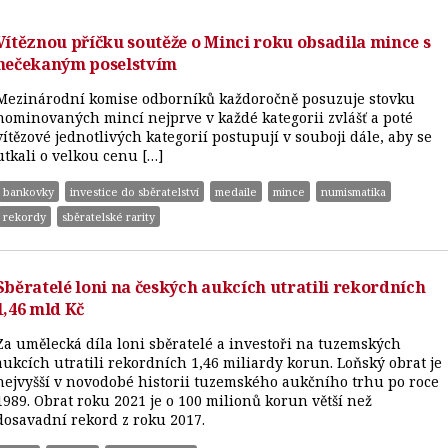
Vítěznou příčku soutěže o Minci roku obsadila mince s
nečekaným poselstvím
Mezinárodní komise odborníků každoročně posuzuje stovku
nominovaných mincí nejprve v každé kategorii zvlášť a poté
vítězové jednotlivých kategorií postupují v souboji dále, aby se
utkali o velkou cenu […]
bankovky
investice do sběratelství
medaile
mince
numismatika
rekordy
sběratelské rarity
Sběratelé loni na českých aukcích utratili rekordních
1,46 mld Kč
Za umělecká díla loni sběratelé a investoři na tuzemských
aukcích utratili rekordních 1,46 miliardy korun. Loňský obrat je
nejvyšší v novodobé historii tuzemského aukčního trhu po roce
1989. Obrat roku 2021 je o 100 milionů korun větší než
dosavadní rekord z roku 2017.