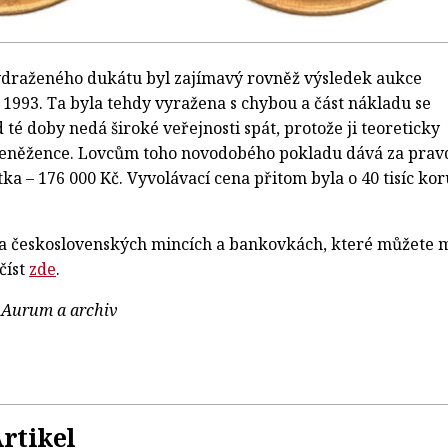
ydraženého dukátu byl zajímavý rovněž výsledek aukce
 1993. Ta byla tehdy vyražena s chybou a část nákladu se
 té doby nedá široké veřejnosti spát, protože ji teoreticky
 peněžence. Lovcům toho novodobého pokladu dává za prav
tka – 176 000 Kč. Vyvolávací cena přitom byla o 40 tisíc ko
 a československých mincích a bankovkách, které můžete m
číst
zde
.
m Aurum a archiv
rtikel