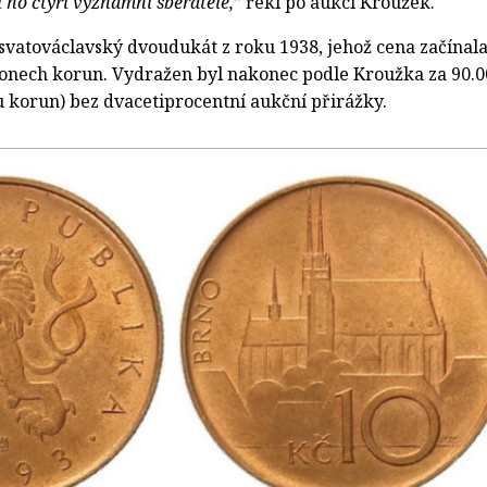
i ho čtyři významní sběratelé,”
řekl po aukci Kroužek.
 svatováclavský dvoudukát z roku 1938, jehož cena začínal
onech korun. Vydražen byl nakonec podle Kroužka za 90.0
u korun) bez dvacetiprocentní aukční přirážky.