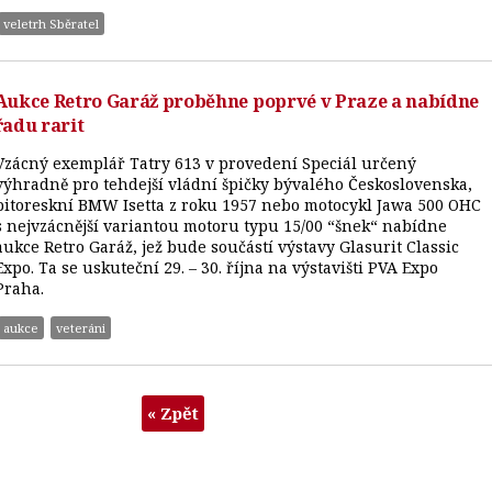
veletrh Sběratel
Aukce Retro Garáž proběhne poprvé v Praze a nabídne
řadu rarit
Vzácný exemplář Tatry 613 v provedení Speciál určený
výhradně pro tehdejší vládní špičky bývalého Československa,
pitoreskní BMW Isetta z roku 1957 nebo motocykl Jawa 500 OHC
s nejvzácnější variantou motoru typu 15/00 “šnek“ nabídne
aukce Retro Garáž, jež bude součástí výstavy Glasurit Classic
Expo. Ta se uskuteční 29. – 30. října na výstavišti PVA Expo
Praha.
aukce
veteráni
« Zpět