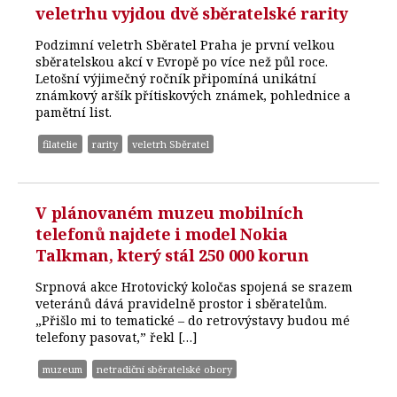
veletrhu vyjdou dvě sběratelské rarity
Podzimní veletrh Sběratel Praha je první velkou
sběratelskou akcí v Evropě po více než půl roce.
Letošní výjimečný ročník připomíná unikátní
známkový aršík přítiskových známek, pohlednice a
pamětní list.
filatelie
rarity
veletrh Sběratel
V plánovaném muzeu mobilních
telefonů najdete i model Nokia
Talkman, který stál 250 000 korun
Srpnová akce Hrotovický koločas spojená se srazem
veteránů dává pravidelně prostor i sběratelům.
„Přišlo mi to tematické – do retrovýstavy budou mé
telefony pasovat,” řekl […]
muzeum
netradiční sběratelské obory