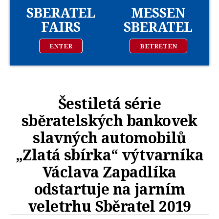
SBERATEL
MESSEN
FAIRS
SBERATEL
ENTER
BETRETEN
Šestiletá série
sběratelských bankovek
slavných automobilů
„Zlatá sbírka“ výtvarníka
Václava Zapadlíka
odstartuje na jarním
veletrhu Sběratel 2019