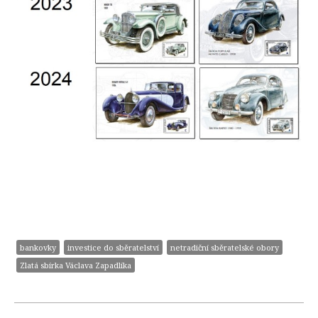
bankovky
investice do sběratelství
netradiční sběratelské obory
Zlatá sbírka Václava Zapadlíka