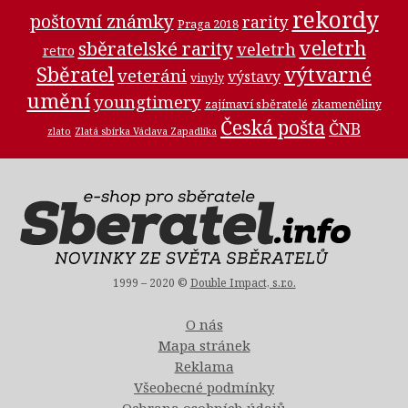
rekordy
poštovní známky
rarity
Praga 2018
veletrh
sběratelské rarity
veletrh
retro
Sběratel
výtvarné
veteráni
výstavy
vinyly
umění
youngtimery
zajímaví sběratelé
zkameněliny
Česká pošta
ČNB
zlato
Zlatá sbírka Václava Zapadlíka
1999 – 2020 ©
Double Impact, s.r.o.
O nás
Mapa stránek
Reklama
Všeobecné podmínky