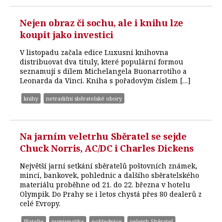
Nejen obraz či sochu, ale i knihu lze
koupit jako investici
V listopadu začala edice Luxusní knihovna
distribuovat dva tituly, které populární formou
seznamují s dílem Michelangela Buonarrotiho a
Leonarda da Vinci. Kniha s pořadovým číslem […]
knihy
netradiční sběratelské obory
Na jarním veletrhu Sběratel se sejde
Chuck Norris, AC/DC i Charles Dickens
Největší jarní setkání sběratelů poštovních známek,
mincí, bankovek, pohlednic a dalšího sběratelského
materiálu proběhne od 21. do 22. března v hotelu
Olympik. Do Prahy se i letos chystá přes 80 dealerů z
celé Evropy.
filatelie
numismatika
pohlednice
veletrh Sběratel