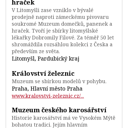
hraček
V Litomyšli zase vzniklo v bývalé
prodejně naproti zámeckému pivovaru
soukromé Muzeum domečků, panenek a
hraček. Tvoří je sbírky litomyšlské
lékařky Dobromily Filové. Za téměř 50 let
shromáždila rozsáhlou kolekci z Česka a
především ze světa.
Litomyšl, Pardubický kraj
Království železnic
Muzeum se sbírkou modelů v pohybu.
Praha, Hlavní město Praha
www.kralovstvi-zeleznic.cz/...
Muzeum českého karosářství
Historie karosářství má ve Vysokém Mýtě
bohatou tradici. Jejím hlavním