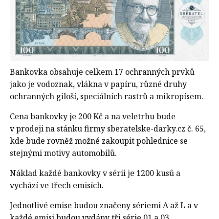
Bankovka obsahuje celkem 17 ochranných prvků
jako je vodoznak, vlákna v papíru, různé druhy
ochranných giloší, speciálních rastrů a mikropísem.
Cena bankovky je 200 Kč a na veletrhu bude
v prodeji na stánku firmy sberatelske-darky.cz č. 65,
kde bude rovněž možné zakoupit pohlednice se
stejnými motivy automobilů.
Náklad každé bankovky v sérii je 1200 kusů a
vychází ve třech emisích.
Jednotlivé emise budou značeny sériemi A až L a v
každé emisi budou vydány tři série 01 a 03.