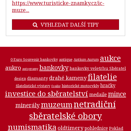
https://www.turisticke-znamky.cz/ic-
muze...
VYHLEDAT DALŠÍ TIPY
aukce
0 Euro Souvenir bankovky
antique
Antium Aurum
bankovky
aukro
bankovky veletrhu Sběratel
autogramy
filatelie
drahé kameny
diamanty
design
hračky
historické motocykly
filatelistické výstavy
fosilie
investice do sběratelství
mince
medaile
netradiční
muzeum
minerály
sběratelské obory
numismatika
oldtimery
pohlednice
Poklad