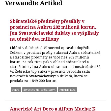
Verwandte Artikel
Sběratelské předměty přesáhly v
prosinci na Aukru 202 milionů korun.
Jen Svatováclavské dukáty se vyšplhaly
na téměř dva miliony
Lidé si v době před Vánocemi opravdu dopřáli.
Celkem v prosinci prošly aukcemi Aukra sběratelské
a starožitné předměty za více než 202 milionů
korun. Za rok 2021 pak v oblasti sběratelství a
starožitnictví na Aukru obrat narostl meziročně o 36
%. Žebříčku top aukcí v prosinci vévodila sada
novoražeb Svatováclavských dukátů, která se
prodala za 1 849 200 korun.
aukro
investice do sběratelství
numismatika
Americké Art Deco a Alfons Mucha: K