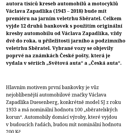
autora tisíců kreseb automobilů a motocyklů
Václava Zapadlíka (1943 – 2018) bude mít
premiéru na jarním veletrhu Sběratel. Celkem
vyjde 12 druhů bankovek s použitím originální
kresby automobilu od Václava Zapadlíka, vždy
dvě do roka, u příležitosti jarního a podzimního
veletrhu Sběratel. Vybrané vozy se objevily
poprvé na známkách České pošty, která je
vydala v sériích „Světová auta“ a „Česká auta“.
Hlavním motivem první bankovky je vůz
nejoblíbenější automobilové značky Václava
Zapadlíka Duesenberg, konkrétně model SJ z roku
1933 a má nominální hodnotu 100 „sběratelských
korun“. Automobily domácí výroby, které vyjdou
v budoucích řadách, budou mít nominální hodnotu
200 Kč.