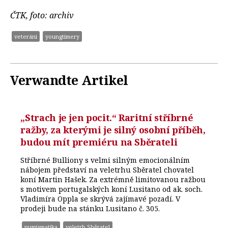
ČTK, foto: archiv
veteráni
youngtimery
Verwandte Artikel
„Strach je jen pocit.“ Raritní stříbrné
ražby, za kterými je silný osobní příběh,
budou mít premiéru na Sběrateli
Stříbrné Bulliony s velmi silným emocionálním
nábojem představí na veletrhu Sběratel chovatel
koní Martin Hašek. Za extrémně limitovanou ražbou
s motivem portugalských koní Lusitano od ak. soch.
Vladimíra Oppla se skrývá zajímavé pozadí. V
prodeji bude na stánku Lusitano č. 305.
numismatika
veletrh Sběratel