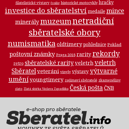
hračky
historické motocykly
filatelistické výstavy
fosilie
investice do sběratelství
mince
medaile
netradiční
muzeum
minerály
sběratelské obory
numismatika
oldtimery
pohlednice
Poklad
rekordy
poštovní známky
rarity
Praga 2018
veletrh
sběratelské rarity
veletrh
retro
Sběratel
výtvarné
veteráni
výstavy
vinyly
umění
youngtimery
zajímaví sběratelé
zkameněliny
Česká pošta
ČNB
zlato
Zlatá sbírka Václava Zapadlíka