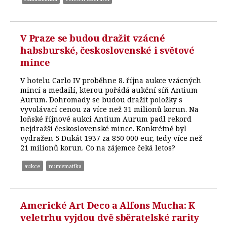
V Praze se budou dražit vzácné
habsburské, československé i světové
mince
V hotelu Carlo IV proběhne 8. října aukce vzácných
mincí a medailí, kterou pořádá aukční síň Antium
Aurum. Dohromady se budou dražit položky s
vyvolávací cenou za více než 31 milionů korun. Na
loňské říjnové aukci Antium Aurum padl rekord
nejdražší československé mince. Konkrétně byl
vydražen 5 Dukát 1937 za 850 000 eur, tedy více než
21 milionů korun. Co na zájemce čeká letos?
aukce
numismatika
Americké Art Deco a Alfons Mucha: K
veletrhu vyjdou dvě sběratelské rarity