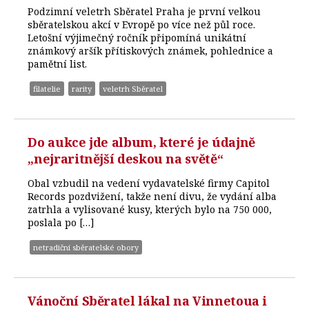
Podzimní veletrh Sběratel Praha je první velkou
sběratelskou akcí v Evropě po více než půl roce.
Letošní výjimečný ročník připomíná unikátní
známkový aršík přítiskových známek, pohlednice a
pamětní list.
filatelie
rarity
veletrh Sběratel
Do aukce jde album, které je údajně
„nejraritnější deskou na světě“
Obal vzbudil na vedení vydavatelské firmy Capitol
Records pozdvižení, takže není divu, že vydání alba
zatrhla a vylisované kusy, kterých bylo na 750 000,
poslala po […]
netradiční sběratelské obory
Vánoční Sběratel lákal na Vinnetoua i