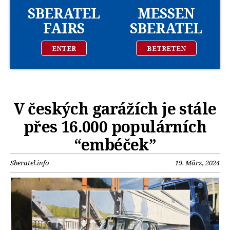
SBERATEL
MESSEN
FAIRS
SBERATEL
ENTER
BETRETEN
V českých garážích je stále
přes 16.000 populárních
“embéček”
Sberatel.info
19. März, 2024