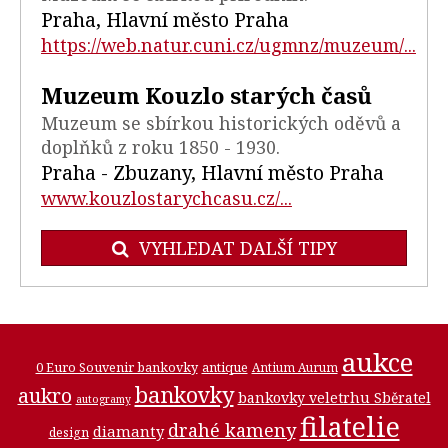
Praha, Hlavní město Praha
https://web.natur.cuni.cz/ugmnz/muzeum/...
Muzeum Kouzlo starých časů
Muzeum se sbírkou historických oděvů a
doplňků z roku 1850 - 1930.
Praha - Zbuzany, Hlavní město Praha
www.kouzlostarychcasu.cz/...
VYHLEDAT DALŠÍ TIPY
aukce
0 Euro Souvenir bankovky
antique
Antium Aurum
bankovky
aukro
bankovky veletrhu Sběratel
autogramy
filatelie
drahé kameny
diamanty
design