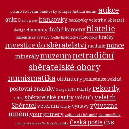
aukce
0 Euro Souvenir bankovky
antique
Antium Aurum
bankovky
aukro
bankovky veletrhu Sběratel
autogramy
filatelie
drahé kameny
diamanty
design
hračky
historické motocykly
filatelistické výstavy
fosilie
investice do sběratelství
mince
medaile
netradiční
muzeum
minerály
sběratelské obory
numismatika
oldtimery
pohlednice
Poklad
rekordy
poštovní známky
rarity
Praga 2018
veletrh
sběratelské rarity
veletrh
retro
Sběratel
výtvarné
veteráni
výstavy
vinyly
umění
youngtimery
zajímaví sběratelé
zkameněliny
Česká pošta
ČNB
zlato
Zlatá sbírka Václava Zapadlíka