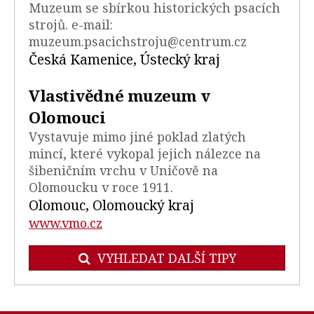
Muzeum se sbírkou historických psacích
strojů. e-mail:
muzeum.psacichstroju@centrum.cz
Česká Kamenice, Ústecký kraj
Vlastivědné muzeum v
Olomouci
Vystavuje mimo jiné poklad zlatých
mincí, které vykopal jejich nálezce na
šibeničním vrchu v Uničově na
Olomoucku v roce 1911.
Olomouc, Olomoucký kraj
www.vmo.cz
VYHLEDAT DALŠÍ TIPY