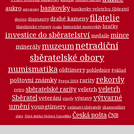
bankovky
aukro
bankovky veletrhu Sběratel
autogramy
filatelie
drahé kameny
diamanty
design
hračky
historické motocykly
filatelistické výstavy
fosilie
investice do sběratelství
mince
medaile
netradiční
muzeum
minerály
sběratelské obory
numismatika
oldtimery
pohlednice
Poklad
rekordy
poštovní známky
rarity
Praga 2018
veletrh
sběratelské rarity
veletrh
retro
Sběratel
výtvarné
veteráni
výstavy
vinyly
umění
youngtimery
zajímaví sběratelé
zkameněliny
Česká pošta
ČNB
zlato
Zlatá sbírka Václava Zapadlíka