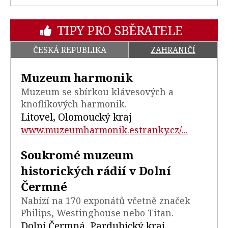
TIPY PRO SBĚRATELE
ČESKÁ REPUBLIKA
ZAHRANIČÍ
Muzeum harmonik
Muzeum se sbírkou klávesových a
knoflíkových harmonik.
Litovel, Olomoucký kraj
www.muzeumharmonik.estranky.cz/...
Soukromé muzeum
historických rádií v Dolní
Čermné
Nabízí na 170 exponátů včetně značek
Philips, Westinghouse nebo Titan.
Dolní Čermná, Pardubický kraj