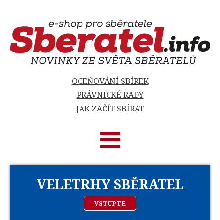
OCEŇOVÁNÍ SBÍREK
PRÁVNICKÉ RADY
JAK ZAČÍT SBÍRAT
VELETRHY SBĚRATEL
VSTUPTE