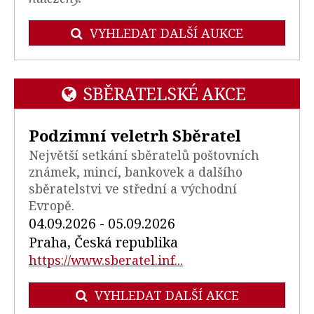
VYHLEDAT DALŠÍ AUKCE
SBĚRATELSKÉ AKCE
Podzimní veletrh Sběratel
Největší setkání sběratelů poštovních
známek, mincí, bankovek a dalšího
sběratelstvi ve střední a východní
Evropě.
04.09.2026 - 05.09.2026
Praha, Česká republika
https://www.sberatel.inf...
VYHLEDAT DALŠÍ AKCE