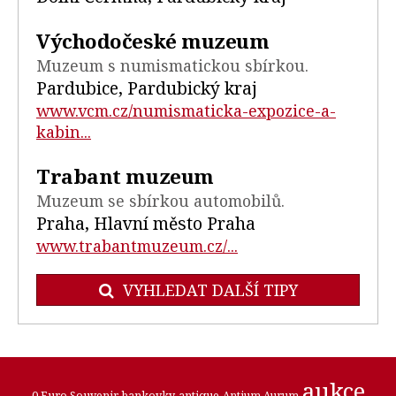
Východočeské muzeum
Muzeum s numismatickou sbírkou.
Pardubice, Pardubický kraj
www.vcm.cz/numismaticka-expozice-a-
kabin...
Trabant muzeum
Muzeum se sbírkou automobilů.
Praha, Hlavní město Praha
www.trabantmuzeum.cz/...
VYHLEDAT DALŠÍ TIPY
aukce
0 Euro Souvenir bankovky
antique
Antium Aurum