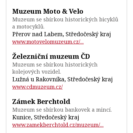
Muzeum Moto & Velo
Muzeum se sbírkou historických bicyklů
a motocyklů.
Přerov nad Labem, Středočeský kraj
www.motovelomuzeum.cz/...
Železniční muzeum ČD
Muzeum se sbírkou historických
kolejových vozidel.
Lužná u Rakovníka, Středočeský kraj
www.cdmuzeum.cz/
Zámek Berchtold
Muzeum se sbírkou bankovek a mincí.
Kunice, Středočeský kraj
www.zamekberchtold.cz/muzeum/...