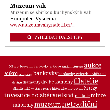
Muzeum vah
Muzeum se sbírkou kuchyňských vah.
Humpolec, Vysočina
www.muzeumvahy.nafotil.cz/...
VYHLEDAT DALŠÍ TIPY
aukce
0 Euro Souvenir bankovky
antique
Antium Aurum
bankovky
aukro
bankovky veletrhu Sběratel
autogramy
filatelie
drahé kameny
diamanty
design
hračky
historické motocykly
filatelistické výstavy
fosilie
investice do sběratelství
mince
medaile
netradiční
muzeum
minerály