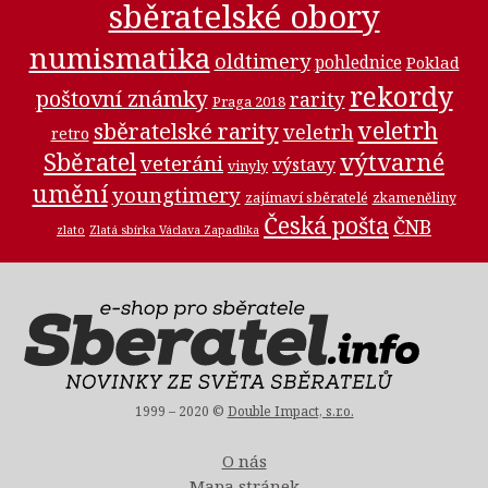
sběratelské obory
numismatika
oldtimery
pohlednice
Poklad
rekordy
poštovní známky
rarity
Praga 2018
veletrh
sběratelské rarity
veletrh
retro
Sběratel
výtvarné
veteráni
výstavy
vinyly
umění
youngtimery
zajímaví sběratelé
zkameněliny
Česká pošta
ČNB
zlato
Zlatá sbírka Václava Zapadlíka
1999 – 2020 ©
Double Impact, s.r.o.
O nás
Mapa stránek