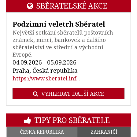
SBĚRATELSKÉ AKCE
Podzimní veletrh Sběratel
Největší setkání sběratelů poštovních
známek, mincí, bankovek a dalšího
sběratelstvi ve střední a východní
Evropě.
04.09.2026 - 05.09.2026
Praha, Česká republika
https://www.sberatel.inf...
VYHLEDAT DALŠÍ AKCE
TIPY PRO SBĚRATELE
ČESKÁ REPUBLIKA
ZAHRANIČÍ