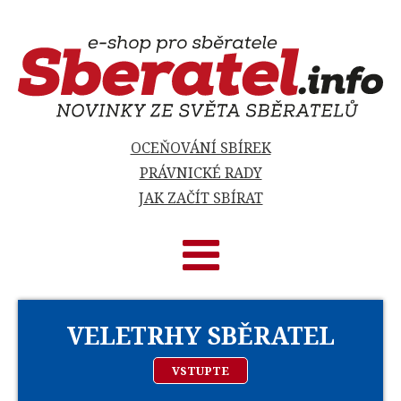
OCEŇOVÁNÍ SBÍREK
PRÁVNICKÉ RADY
JAK ZAČÍT SBÍRAT
VELETRHY SBĚRATEL
VSTUPTE