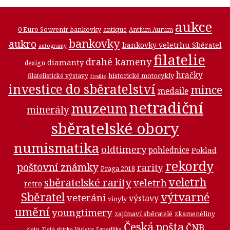
aukce
0 Euro Souvenir bankovky
antique
Antium Aurum
bankovky
aukro
bankovky veletrhu Sběratel
autogramy
filatelie
drahé kameny
diamanty
design
hračky
historické motocykly
filatelistické výstavy
fosilie
investice do sběratelství
mince
medaile
netradiční
muzeum
minerály
sběratelské obory
numismatika
oldtimery
pohlednice
Poklad
rekordy
poštovní známky
rarity
Praga 2018
veletrh
sběratelské rarity
veletrh
retro
Sběratel
výtvarné
veteráni
výstavy
vinyly
umění
youngtimery
zajímaví sběratelé
zkameněliny
Česká pošta
ČNB
zlato
Zlatá sbírka Václava Zapadlíka