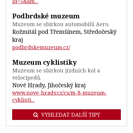
id=5&am...
Podbrdské muzeum
Muzeum se sbírkou automobilů Aero.
Rožmitál pod Třemšínem, Středočeský
kraj
podbrdskemuzeum.cz/
Muzeum cyklistiky
Muzeum se sbírkou jízdních kol a
velocipedů.
Nové Hrady, Jihočeský kraj
www.nove-hrady.cz/cs/m-8-muzeum-
cyklisti...
VYHLEDAT DALŠÍ TIPY