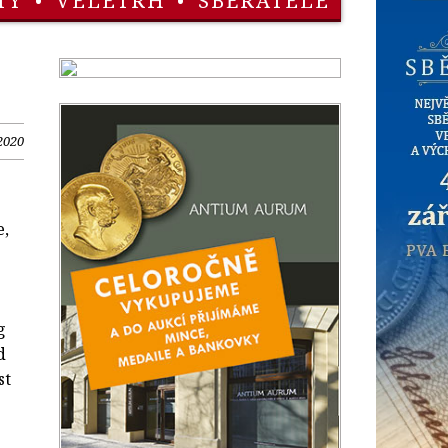
TY
•
VELETRH
•
SBĚRATELÉ
2020
e,
g
d
st