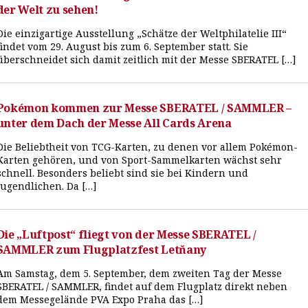
der Welt zu sehen!
Die einzigartige Ausstellung „Schätze der Weltphilatelie III“
findet vom 29. August bis zum 6. September statt. Sie
überschneidet sich damit zeitlich mit der Messe SBERATEL […]
Pokémon kommen zur Messe SBERATEL / SAMMLER –
unter dem Dach der Messe All Cards Arena
Die Beliebtheit von TCG-Karten, zu denen vor allem Pokémon-
Karten gehören, und von Sport-Sammelkarten wächst sehr
schnell. Besonders beliebt sind sie bei Kindern und
Jugendlichen. Da […]
Die „Luftpost“ fliegt von der Messe SBERATEL /
SAMMLER zum Flugplatzfest Letňany
Am Samstag, dem 5. September, dem zweiten Tag der Messe
SBERATEL / SAMMLER, findet auf dem Flugplatz direkt neben
dem Messegelände PVA Expo Praha das […]