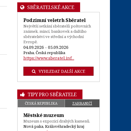
SBĚRATELSKÉ AKCE
Podzimní veletrh Sběratel
Největší setkání sběratelů poštovních
známek, mincí, bankovek a dalšího
sběratelstvi ve střední a východní
Evropě.
04.09.2026 - 05.09.2026
Praha, Česká republika
https://www.sberatel.inf...
VYHLEDAT DALŠÍ AKCE
TIPY PRO SBĚRATELE
ČESKÁ REPUBLIKA
ZAHRANIČÍ
Městské muzeum
Muzeum s expozicí drahých kamenů.
Nová paka, Královéhradecký kraj