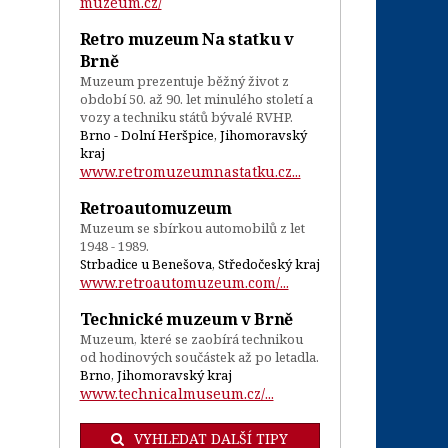
muzeum.cz/
Retro muzeum Na statku v
Brně
Muzeum prezentuje běžný život z
období 50. až 90. let minulého století a
vozy a techniku států bývalé RVHP.
Brno - Dolní Heršpice, Jihomoravský
kraj
www.retromuzeumnastatku.cz...
Retroautomuzeum
Muzeum se sbírkou automobilů z let
1948 - 1989.
Strbadice u Benešova, Středočeský kraj
www.retroautomuzeum.com/...
Technické muzeum v Brně
Muzeum, které se zaobírá technikou
od hodinových součástek až po letadla.
Brno, Jihomoravský kraj
www.technicalmuseum.cz/...
VYHLEDAT DALŠÍ TIPY