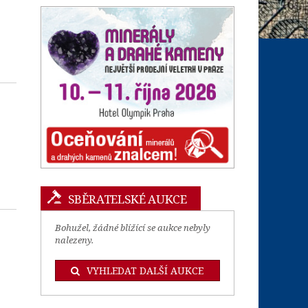
SBĚRATELSKÉ AUKCE
Bohužel, žádné blížící se aukce nebyly
nalezeny.
VYHLEDAT DALŠÍ AUKCE