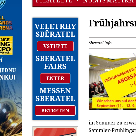
FILATELIE
•
NUMISMATIKA
Frühjahrs
VELETRHY
SBĚRATEL
Sberatel.info
VSTUPTE
SBERATEL
FAIRS
ENTER
MESSEN
SBERATEL
BETRETEN
im Sommer zu erwarte
Sammler-Frühlingsme