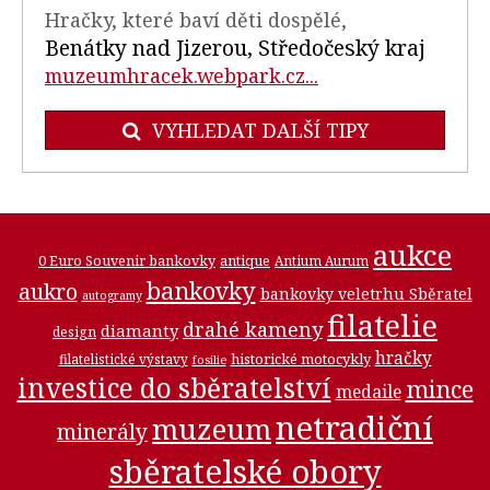
Hračky, které baví děti dospělé,
Benátky nad Jizerou, Středočeský kraj
muzeumhracek.webpark.cz...
VYHLEDAT DALŠÍ TIPY
aukce
0 Euro Souvenir bankovky
antique
Antium Aurum
bankovky
aukro
bankovky veletrhu Sběratel
autogramy
filatelie
drahé kameny
diamanty
design
hračky
historické motocykly
filatelistické výstavy
fosilie
investice do sběratelství
mince
medaile
netradiční
muzeum
minerály
sběratelské obory