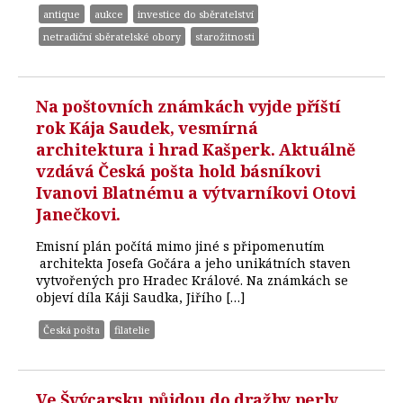
antique
aukce
investice do sběratelství
netradiční sběratelské obory
starožitnosti
Na poštovních známkách vyjde příští
rok Kája Saudek, vesmírná
architektura i hrad Kašperk. Aktuálně
vzdává Česká pošta hold básníkovi
Ivanovi Blatnému a výtvarníkovi Otovi
Janečkovi.
Emisní plán počítá mimo jiné s připomenutím
architekta Josefa Gočára a jeho unikátních staven
vytvořených pro Hradec Králové. Na známkách se
objeví díla Káji Saudka, Jiřího […]
Česká pošta
filatelie
Ve Švýcarsku půjdou do dražby perly