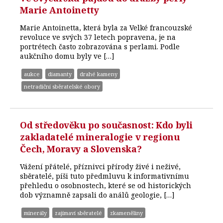
Marie Antoinetty
Marie Antoinetta, která byla za Velké francouzské
revoluce ve svých 37 letech popravena, je na
portrétech často zobrazována s perlami. Podle
aukčního domu byly ve […]
aukce
diamanty
drahé kameny
netradiční sběratelské obory
Od středověku po současnost: Kdo byli
zakladatelé mineralogie v regionu
Čech, Moravy a Slovenska?
Vážení přátelé, příznivci přírody živé i neživé,
sběratelé, píši tuto předmluvu k informativnímu
přehledu o osobnostech, které se od historických
dob významně zapsali do análů geologie, […]
minerály
zajímaví sběratelé
zkameněliny