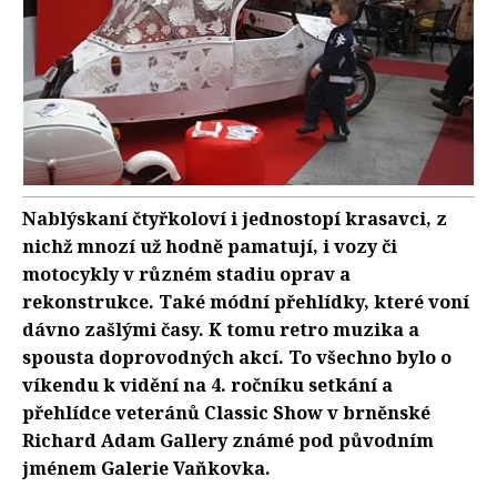
Nablýskaní čtyřkoloví i jednostopí krasavci, z
nichž mnozí už hodně pamatují, i vozy či
motocykly v různém stadiu oprav a
rekonstrukce. Také módní přehlídky, které voní
dávno zašlými časy. K tomu retro muzika a
spousta doprovodných akcí. To všechno bylo o
víkendu k vidění na 4. ročníku setkání a
přehlídce veteránů Classic Show v brněnské
Richard Adam Gallery známé pod původním
jménem Galerie Vaňkovka.