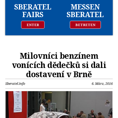
SBERATEL
MESSEN
FAIRS
SBERATEL
ENTER
BETRETEN
Milovníci benzínem
vonících dědečků si dali
dostavení v Brně
Sberatel.info
6. März, 2016