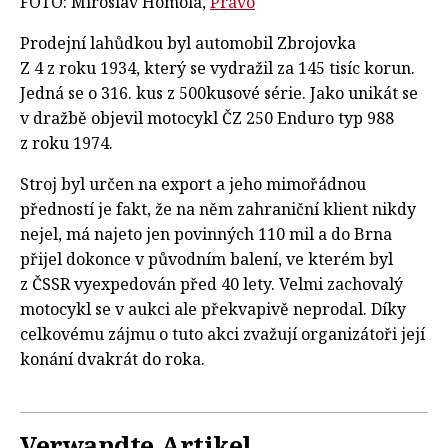
FOTO: Miroslav Homola,
Právo
Prodejní lahůdkou byl automobil Zbrojovka
Z 4 z roku 1934, který se vydražil za 145 tisíc korun.
Jedná se o 316. kus z 500kusové série. Jako unikát se
v dražbě objevil motocykl ČZ 250 Enduro typ 988
z roku 1974.
Stroj byl určen na export a jeho mimořádnou
předností je fakt, že na něm zahraniční klient nikdy
nejel, má najeto jen povinných 110 mil a do Brna
přijel dokonce v původním balení, ve kterém byl
z ČSSR vyexpedován před 40 lety. Velmi zachovalý
motocykl se v aukci ale překvapivě neprodal. Díky
celkovému zájmu o tuto akci zvažují organizátoři její
konání dvakrát do roka.
Verwandte Artikel