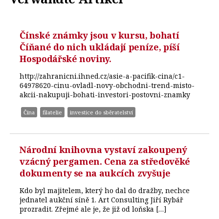
Čínské známky jsou v kursu, bohatí
Číňané do nich ukládají peníze, píší
Hospodářské noviny.
http://zahranicni.ihned.cz/asie-a-pacifik-cina/c1-
64978620-cinu-ovladl-novy-obchodni-trend-misto-
akcii-nakupuji-bohati-investori-postovni-znamky
Čína
filatelie
investice do sběratelství
Národní knihovna vystaví zakoupený
vzácný pergamen. Cena za středověké
dokumenty se na aukcích zvyšuje
Kdo byl majitelem, který ho dal do dražby, nechce
jednatel aukční síně 1. Art Consulting Jiří Rybář
prozradit. Zřejmé ale je, že již od loňska […]