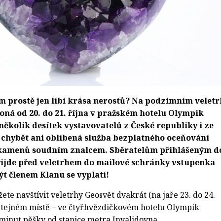
m prostě jen líbí krása nerostů? Na podzimním velet
koná od 20. do 21. října v pražském hotelu Olympik
několik desítek vystavovatelů z České republiky i ze
 chybět ani oblíbená služba bezplatného oceňování
 kamenů soudním znalcem. Sběratelům přihlášeným d
řijde před veletrhem do mailové schránky vstupenka
t členem Klanu se vyplatí!
e navštívit veletrhy Geosvět dvakrát (na jaře 23. do 24.
 stejném místě – ve čtyřhvězdičkovém hotelu Olympik
minut pěšky od stanice metra Invalidovna.