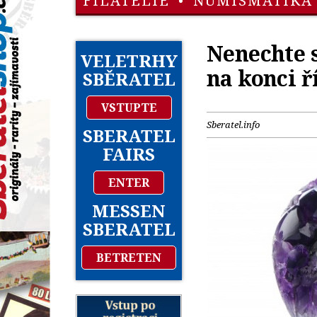
FILATELIE
•
NUMISMATIKA
Nenechte s
VELETRHY
na konci ř
SBĚRATEL
VSTUPTE
Sberatel.info
SBERATEL
FAIRS
ENTER
MESSEN
SBERATEL
BETRETEN