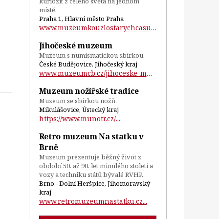
kuriozit z celého světa na jednom
místě.
Praha 1, Hlavní město Praha
www.muzeumkouzlostarychcasu.cz...
Jihočeské muzeum
Muzeum s numismatickou sbírkou.
České Budějovice, Jihočeský kraj
www.muzeumcb.cz/jihoceske-muzeum/sbirky-...
Muzeum nožířské tradice
Muzeum se sbírkou nožů.
Mikulášovice, Ústecký kraj
https://www.munotr.cz/...
Retro muzeum Na statku v
Brně
Muzeum prezentuje běžný život z
období 50. až 90. let minulého století a
vozy a techniku států bývalé RVHP.
Brno - Dolní Heršpice, Jihomoravský
kraj
www.retromuzeumnastatku.cz...