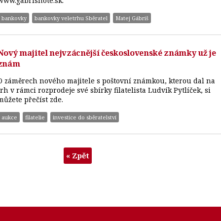
www.gabrisnote.sk.
bankovky
bankovky veletrhu Sběratel
Matej Gábriš
Nový majitel nejvzácnější československé známky už je
znám
O záměrech nového majitele s poštovní známkou, kterou dal na
trh v rámci rozprodeje své sbírky filatelista Ludvík Pytlíček, si
můžete přečíst zde.
aukce
filatelie
investice do sběratelství
« Zpět