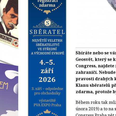
Sbíráte nebo se vá
Geosvět, který se 
Congress, najdete 
zahraničí. Nebude
pravosti drahých
Klanu sběratelů p
zdarma, protože bý
Během roku tak můžet
února 2019) a to na
Congress Praha pět 