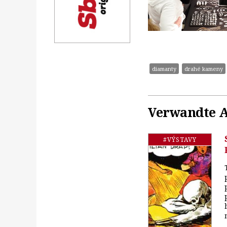
diamanty
drahé kameny
Verwandte A
#VÝSTAVY