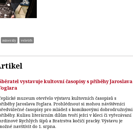
minerály
veletrh
rtikel
Sběratel vystavuje kultovní časopisy s příběhy Jaroslava
Foglara
Teplické muzeum otevřelo výstavu kultovních časopisů s
příběhy Jaroslava Foglara. Prohlédnout si mohou návštěvníci
předválečné časopisy pro mládež s komiksovými dobrodružnými
příběhy. Kulisu literárním dílům tvoří ježci v kleci či vyřezávaní
hrdinové Rychlých šípů a Bratrstva kočičí pracky. Výstavu je
možné navštívit do 1. srpna.