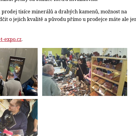
a prodej tisíce minerálů a drahých kamenů, možnost na
ědčit o jejich kvalitě a původu přímo u prodejce máte ale je
t-expo.cz
.