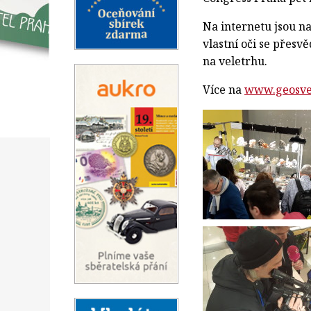
Na internetu jsou n
vlastní oči se přesv
na veletrhu.
Více na
www.geosve