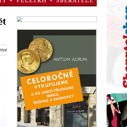
TY
•
VELETRH
•
SBĚRATELÉ
ět
2018