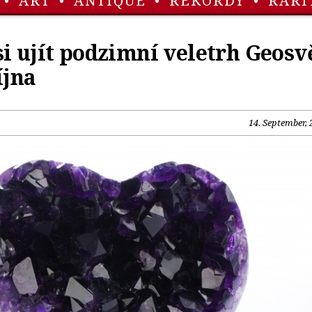
•
ART
•
ANTIQUE
•
REKORDY
•
RARI
i ujít podzimní veletrh Geosv
íjna
14. September, 