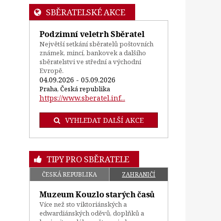
SBĚRATELSKÉ AKCE
Podzimní veletrh Sběratel
Největší setkání sběratelů poštovních
známek, mincí, bankovek a dalšího
sběratelstvi ve střední a východní
Evropě.
04.09.2026 - 05.09.2026
Praha, Česká republika
https://www.sberatel.inf...
VYHLEDAT DALŠÍ AKCE
TIPY PRO SBĚRATELE
ČESKÁ REPUBLIKA
ZAHRANIČÍ
Muzeum Kouzlo starých časů
Více než sto viktoriánských a
edwardiánských oděvů, doplňků a