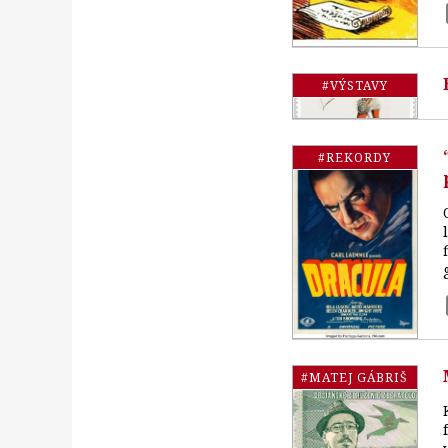
#VÝSTAVY
#REKORDY
#MATEJ GÁBRIŠ