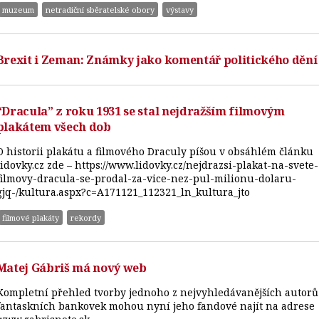
muzeum
netradiční sběratelské obory
výstavy
Brexit i Zeman: Známky jako komentář politického dění
“Dracula” z roku 1931 se stal nejdražším filmovým
plakátem všech dob
O historii plakátu a filmového Draculy píšou v obsáhlém článku
lidovky.cz zde – https://www.lidovky.cz/nejdrazsi-plakat-na-svete-
filmovy-dracula-se-prodal-za-vice-nez-pul-milionu-dolaru-
gjq-/kultura.aspx?c=A171121_112321_ln_kultura_jto
filmové plakáty
rekordy
Matej Gábriš má nový web
Kompletní přehled tvorby jednoho z nejvyhledávanějších autorů
fantaskních bankovek mohou nyní jeho fandové najít na adrese