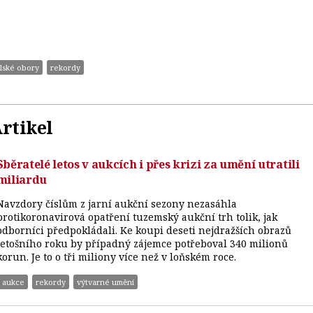
elské obory
rekordy
rtikel
Sběratelé letos v aukcích i přes krizi za umění utratili
miliardu
Navzdory číslům z jarní aukční sezony nezasáhla
protikoronavirová opatření tuzemský aukční trh tolik, jak
odborníci předpokládali. Ke koupi deseti nejdražších obrazů
letošního roku by případný zájemce potřeboval 340 milionů
korun. Je to o tři miliony více než v loňském roce.
aukce
rekordy
výtvarné umění