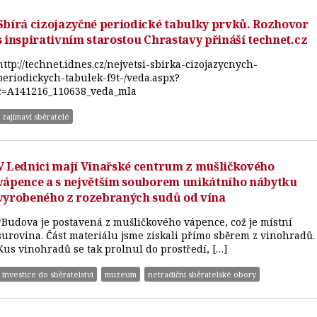
Sbírá cizojazyčné periodické tabulky prvků. Rozhovor
s inspirativním starostou Chrastavy přináší technet.cz
http://technet.idnes.cz/nejvetsi-sbirka-cizojazycnych-
periodickych-tabulek-f9t-/veda.aspx?
c=A141216_110638_veda_mla
zajímaví sběratelé
V Lednici mají Vinařské centrum z mušličkového
vápence a s největším souborem unikátního nábytku
vyrobeného z rozebraných sudů od vína
“Budova je postavená z mušličkového vápence, což je místní
surovina. Část materiálu jsme získali přímo sběrem z vinohradů.
Kus vinohradů se tak prolnul do prostředí, […]
investice do sběratelství
muzeum
netradiční sběratelské obory