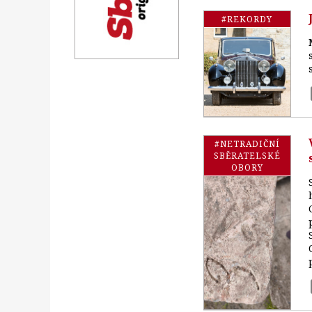
#REKORDY
#NETRADIČNÍ
SBĚRATELSKÉ
OBORY