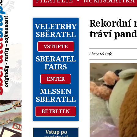
FILATELIE
•
NUMISMATIKA
Rekordní 
VELETRHY
tráví pan
SBĚRATEL
VSTUPTE
Sberatel.info
SBERATEL
FAIRS
ENTER
MESSEN
SBERATEL
BETRETEN