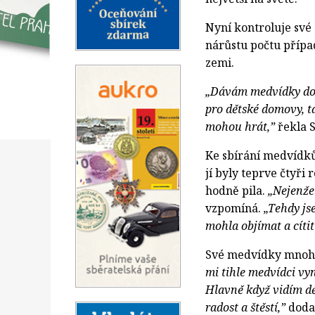
Nyní kontroluje své
nárůstu počtu přípa
zemi.
„Dávám medvídky do 
pro dětské domovy, ta
mohou hrát,”
řekla S
Ke sbírání medvídků 
jí byly teprve čtyř
hodně pila.
„Nejenže
vzpomíná.
„Tehdy js
mohla objímat a cítit
Své medvídky mnohokr
mi tihle medvídci vy
Hlavně když vidím dět
radost a štěstí,”
doda