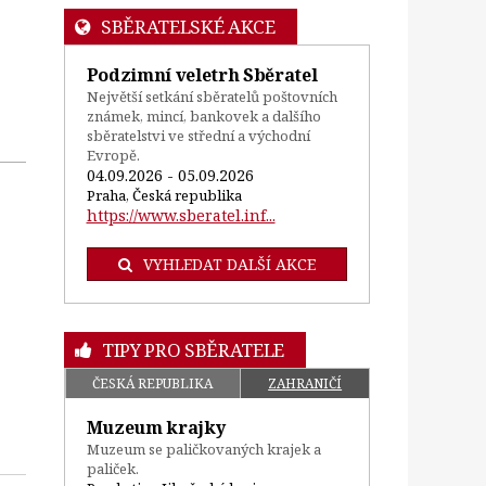
SBĚRATELSKÉ AKCE
Podzimní veletrh Sběratel
Největší setkání sběratelů poštovních
známek, mincí, bankovek a dalšího
sběratelstvi ve střední a východní
Evropě.
04.09.2026 - 05.09.2026
Praha, Česká republika
https://www.sberatel.inf...
VYHLEDAT DALŠÍ AKCE
TIPY PRO SBĚRATELE
ČESKÁ REPUBLIKA
ZAHRANIČÍ
Muzeum krajky
Muzeum se paličkovaných krajek a
paliček.