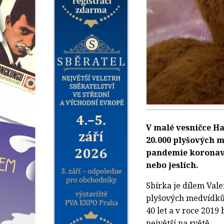
V malé vesničce Ha
20.000 plyšových 
pandemie koronavi
nebo jeslích.
Sbírka je dílem Val
plyšových medvídků”
40 let a v roce 2019
největší na světě.