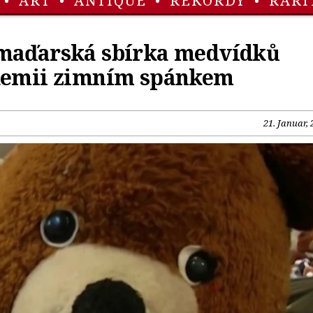
•
ART
•
ANTIQUE
•
REKORDY
•
RARI
maďarská sbírka medvídků
demii zimním spánkem
21. Januar, 