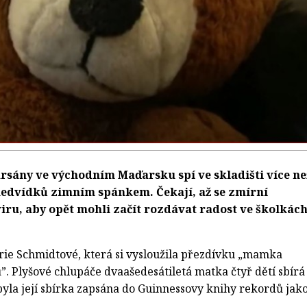
rsány ve východním Maďarsku spí ve skladišti více ne
medvídků zimním spánkem. Čekají, až se zmírní
ru, aby opět mohli začít rozdávat radost ve školkác
erie Schmidtové, která si vysloužila přezdívku „mamka
. Plyšové chlupáče dvaašedesátiletá matka čtyř dětí sbírá
 byla její sbírka zapsána do Guinnessovy knihy rekordů jak