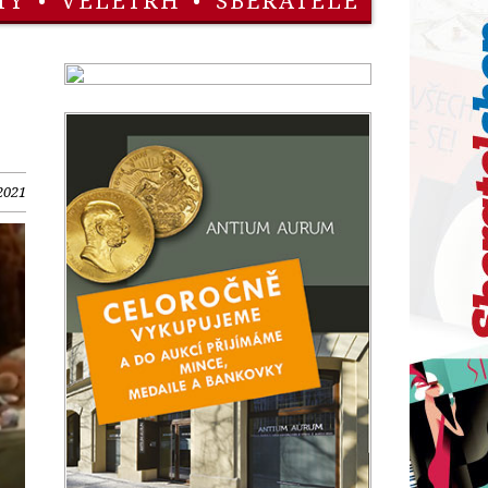
TY
•
VELETRH
•
SBĚRATELÉ
2021