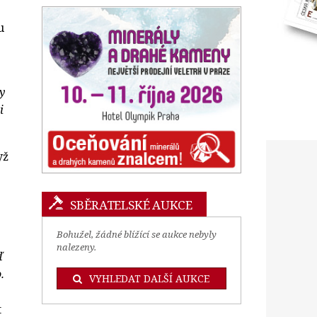
u
y
i
yž
SBĚRATELSKÉ AUKCE
Bohužel, žádné blížící se aukce nebyly
nalezeny.
ď
.
VYHLEDAT DALŠÍ AUKCE
t