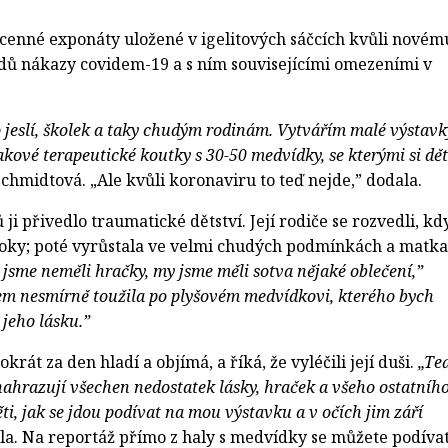
 cenné exponáty uložené v igelitových sáčcích kvůli novém
dů nákazy covidem-19 a s ním souvisejícími omezeními v
jeslí, školek a taky chudým rodinám. Vytvářím malé výstavk
kové terapeutické koutky s 30-50 medvídky, se kterými si dět
chmidtová. „Ale kvůli koronaviru to teď nejde,” dodala.
ji přivedlo traumatické dětství. Její rodiče se rozvedli, kd
i roky; poté vyrůstala ve velmi chudých podmínkách a matka
 jsme neměli hračky, my jsme měli sotva nějaké oblečení,”
em nesmírně toužila po plyšovém medvídkovi, kterého bych
 jeho lásku.”
át za den hladí a objímá, a říká, že vyléčili její duši.
„Te
nahrazují všechen nedostatek lásky, hraček a všeho ostatního
i, jak se jdou podívat na mou výstavku a v očích jim září
la. Na reportáž přímo z haly s medvídky se můžete podíva