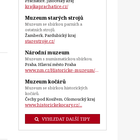
Prachatice, Jihočeský kraj
krajkaprachatice.cz/
Muzeum starých strojů
Muzeum se sbírkou parních a
ostatních strojů.
Žamberk, Pardubický kraj
starestroje.cz/
Národní muzeum
Muzeum s numismatickou sbírkou.
Praha, Hlavní město Praha
www.nm.cz/Historicke-muzeum/Oddeleni-HM/...
Muzeum kočárů
Muzeum se sbírkou historických
kočárů.
Čechy pod Kosířem, Olomoucký kraj
www.historickekocary.cz/...
VYHLEDAT DALŠÍ TIPY