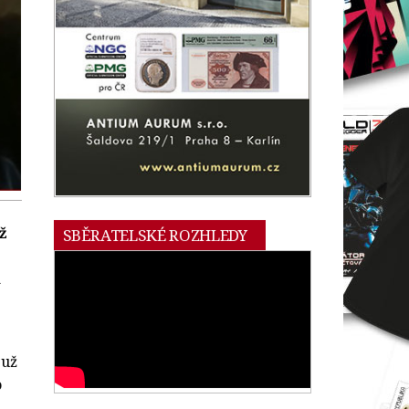
ž
SBĚRATELSKÉ ROZHLEDY
h
 už
o