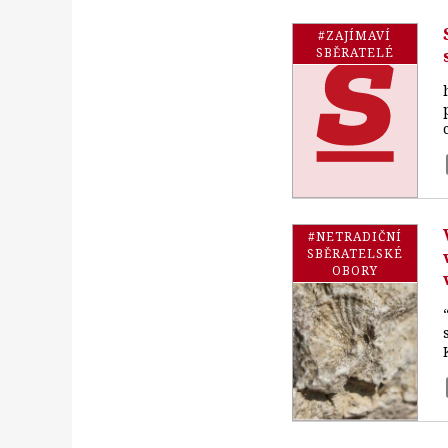
#ZAJÍMAVÍ
SBĚRATELÉ
#NETRADIČNÍ
SBĚRATELSKÉ
OBORY