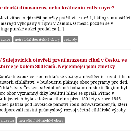
Je dražší dinosaurus, nebo královnin rolls-royce?
Mezi vůbec nejdražší položky patřil více než 1,1 kilogramu vážící
smaragd vykopaný v říjnu v Zambii. O měsíc později se v
singapurské aukci prodal za […]
aukce
netradiční sběratelské obory
rekordy
V Sulejovicích otevřeli první muzeum cihel v Česku, ve
sbírce je kolem 800 kusů. Nejcennější jsou zmetky
Součástí expozice jsou cihlářské vozíky a návštěvníci uvidí film o
historii cihlářství. V budoucnu plánuje obec programy pro děti.
Cihlářství v Českém středohoří má bohatou historii. Region byl
pro obor významný díky kvalitní hlíně se spraší. Přímo v
Sulejovicích byla založena cihelna před 180 lety v roce 1846.
Obec patřila pod lovosické panství rodu Schwarzenbergů, kteří
podporovali místní průmyslový rozvoj včetně cihlářské výroby.
muzeum
netradiční sběratelské obory