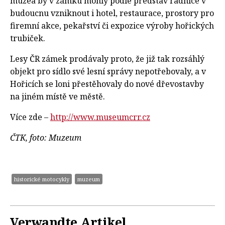
muzea by v zámku mohly podle představ radnice v
budoucnu vzniknout i hotel, restaurace, prostory pro
firemní akce, pekařství či expozice výroby hořických
trubiček.
Lesy ČR zámek prodávaly proto, že již tak rozsáhlý
objekt pro sídlo své lesní správy nepotřebovaly, a v
Hořicích se loni přestěhovaly do nové dřevostavby
na jiném místě ve městě.
Více zde –
http://www.museumcrr.cz
ČTK, foto: Muzeum
historické motocykly
muzeum
Verwandte Artikel