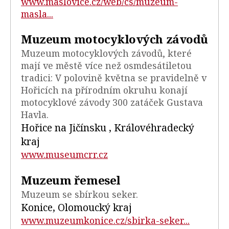
www.maslovice.cz/web/cs/muzeum-
masla...
Muzeum motocyklových závodů
Muzeum motocyklových závodů, které
mají ve městě více než osmdesátiletou
tradici: V polovině května se pravidelně v
Hořicích na přírodním okruhu konají
motocyklové závody 300 zatáček Gustava
Havla.
Hořice na Jičínsku , Královéhradecký
kraj
www.museumcrr.cz
Muzeum řemesel
Muzeum se sbírkou seker.
Konice, Olomoucký kraj
www.muzeumkonice.cz/sbirka-seker...