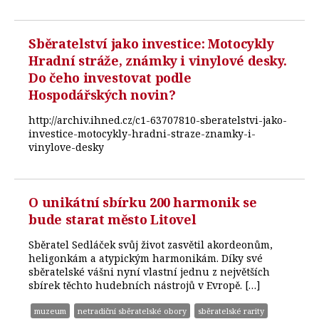
Sběratelství jako investice: Motocykly
Hradní stráže, známky i vinylové desky.
Do čeho investovat podle
Hospodářských novin?
http://archiv.ihned.cz/c1-63707810-sberatelstvi-jako-
investice-motocykly-hradni-straze-znamky-i-
vinylove-desky
O unikátní sbírku 200 harmonik se
bude starat město Litovel
Sběratel Sedláček svůj život zasvětil akordeonům,
heligonkám a atypickým harmonikám. Díky své
sběratelské vášni nyní vlastní jednu z největších
sbírek těchto hudebních nástrojů v Evropě. […]
muzeum
netradiční sběratelské obory
sběratelské rarity