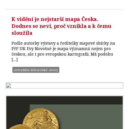
K vidění je nejstarší mapa Česka.
Dodnes se neví, proč vznikla a k čemu
sloužila
Podle autorky výstavy a ředitelky mapové sbírky na
PřF UK Evy Novotné je mapa významná nejen pro
českou, ale i pro evropskou kartografii. Má podobu
[…]
netradiční sběratelské obory