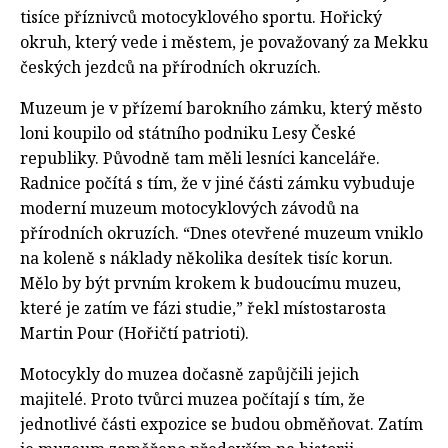
tisíce příznivců motocyklového sportu. Hořický
okruh, který vede i městem, je považovaný za Mekku
českých jezdců na přírodních okruzích.
Muzeum je v přízemí barokního zámku, který město
loni koupilo od státního podniku Lesy České
republiky. Původně tam měli lesníci kanceláře.
Radnice počítá s tím, že v jiné části zámku vybuduje
moderní muzeum motocyklových závodů na
přírodních okruzích. “Dnes otevřené muzeum vniklo
na koleně s náklady několika desítek tisíc korun.
Mělo by být prvním krokem k budoucímu muzeu,
které je zatím ve fázi studie,” řekl místostarosta
Martin Pour (Hořičtí patrioti).
Motocykly do muzea dočasně zapůjčili jejich
majitelé. Proto tvůrci muzea počítají s tím, že
jednotlivé části expozice se budou obměňovat. Zatím