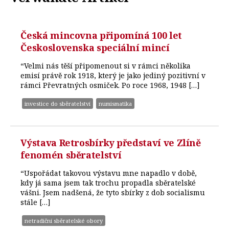
Česká mincovna připomíná 100 let
Československa speciální mincí
“Velmi nás těší připomenout si v rámci několika
emisí právě rok 1918, který je jako jediný pozitivní v
rámci Převratných osmiček. Po roce 1968, 1948 […]
investice do sběratelství
numismatika
Výstava Retrosbírky představí ve Zlíně
fenomén sběratelství
“Uspořádat takovou výstavu mne napadlo v době,
kdy já sama jsem tak trochu propadla sběratelské
vášni. Jsem nadšená, že tyto sbírky z dob socialismu
stále […]
netradiční sběratelské obory