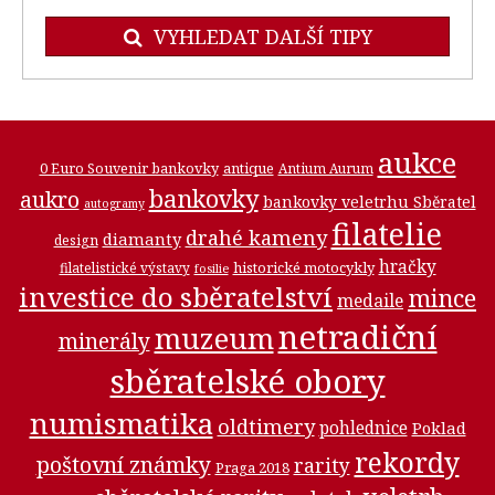
VYHLEDAT DALŠÍ TIPY
aukce
0 Euro Souvenir bankovky
antique
Antium Aurum
bankovky
aukro
bankovky veletrhu Sběratel
autogramy
filatelie
drahé kameny
diamanty
design
hračky
historické motocykly
filatelistické výstavy
fosilie
investice do sběratelství
mince
medaile
netradiční
muzeum
minerály
sběratelské obory
numismatika
oldtimery
pohlednice
Poklad
rekordy
poštovní známky
rarity
Praga 2018