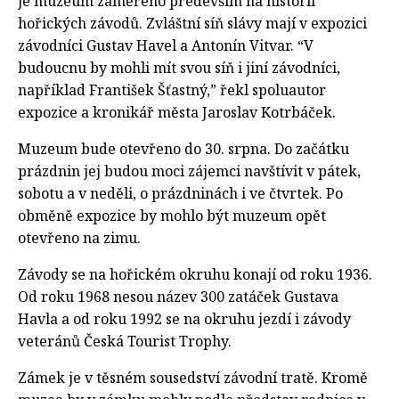
je muzeum zaměřeno především na historii
hořických závodů. Zvláštní síň slávy mají v expozici
závodníci Gustav Havel a Antonín Vitvar. “V
budoucnu by mohli mít svou síň i jiní závodníci,
například František Šťastný,” řekl spoluautor
expozice a kronikář města Jaroslav Kotrbáček.
Muzeum bude otevřeno do 30. srpna. Do začátku
prázdnin jej budou moci zájemci navštívit v pátek,
sobotu a v neděli, o prázdninách i ve čtvrtek. Po
obměně expozice by mohlo být muzeum opět
otevřeno na zimu.
Závody se na hořickém okruhu konají od roku 1936.
Od roku 1968 nesou název 300 zatáček Gustava
Havla a od roku 1992 se na okruhu jezdí i závody
veteránů Česká Tourist Trophy.
Zámek je v těsném sousedství závodní tratě. Kromě