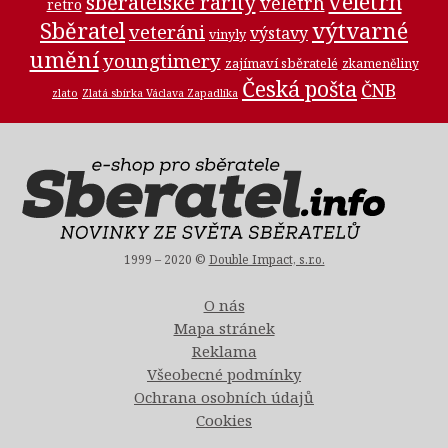
veletrh
sběratelské rarity
veletrh
retro
Sběratel
výtvarné
veteráni
výstavy
vinyly
umění
youngtimery
zajímaví sběratelé
zkameněliny
Česká pošta
ČNB
zlato
Zlatá sbírka Václava Zapadlíka
1999 – 2020 ©
Double Impact, s.r.o.
O nás
Mapa stránek
Reklama
Všeobecné podmínky
Ochrana osobních údajů
Cookies