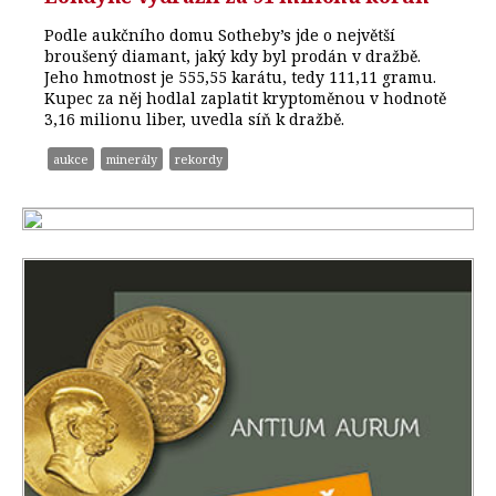
Podle aukčního domu Sotheby’s jde o největší
broušený diamant, jaký kdy byl prodán v dražbě.
Jeho hmotnost je 555,55 karátu, tedy 111,11 gramu.
Kupec za něj hodlal zaplatit kryptoměnou v hodnotě
3,16 milionu liber, uvedla síň k dražbě.
aukce
minerály
rekordy