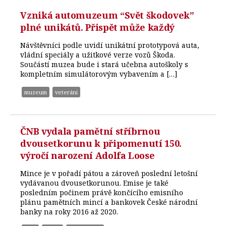
Vzniká automuzeum “Svět škodovek”
plné unikátů. Přispět může každý
Návštěvníci podle uvidí unikátní prototypová auta,
vládní speciály a užitkové verze vozů Škoda.
Součástí muzea bude i stará učebna autoškoly s
kompletním simulátorovým vybavením a […]
muzeum
veteráni
ČNB vydala pamětní stříbrnou
dvousetkorunu k připomenutí 150.
výročí narození Adolfa Loose
Mince je v pořadí pátou a zároveň poslední letošní
vydávanou dvousetkorunou. Emise je také
posledním počinem právě končícího emisního
plánu pamětních mincí a bankovek České národní
banky na roky 2016 až 2020.