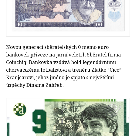
Novou generaci sběratelských 0 memo euro
bankovek přiveze na jarní veletrh Sběratel firma
Coinchiq. Bankovka vzdává hold legendárnímu
chorvatskému fotbalistovi a trenéru Zlatko “Cico”
Kranjčarovi, jehož jméno je spjato s největšími
úspěchy Dinama Záhřeb.