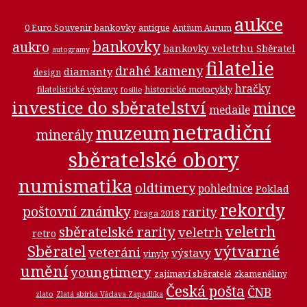
aukce
0 Euro Souvenir bankovky
antique
Antium Aurum
bankovky
aukro
bankovky veletrhu Sběratel
autogramy
filatelie
drahé kameny
diamanty
design
hračky
historické motocykly
filatelistické výstavy
fosilie
investice do sběratelství
mince
medaile
netradiční
muzeum
minerály
sběratelské obory
numismatika
oldtimery
pohlednice
Poklad
rekordy
poštovní známky
rarity
Praga 2018
veletrh
sběratelské rarity
veletrh
retro
Sběratel
výtvarné
veteráni
výstavy
vinyly
umění
youngtimery
zajímaví sběratelé
zkameněliny
Česká pošta
ČNB
zlato
Zlatá sbírka Václava Zapadlíka