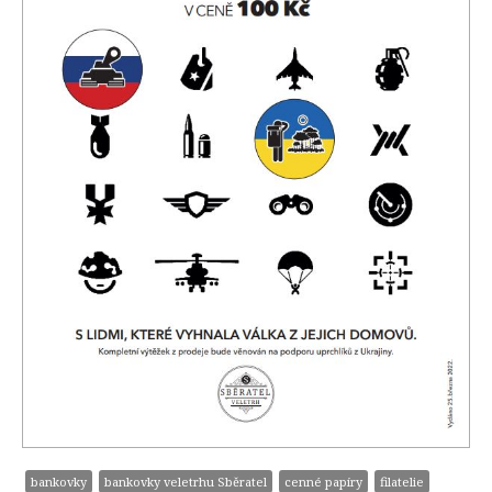
bankovky
bankovky veletrhu Sběratel
cenné papíry
filatelie