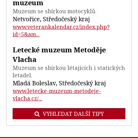
muzeum
Muzeum se sbírkou motocyklů.
Netvořice, Středočeský kraj
www.veterankalendar.cz/index.php?
id=5&am...
Letecké muzeum Metoděje
Vlacha
Muzeum se sbírkou létajících i statických
letadel.
Mladá Boleslav, Středočeský kraj
www.letecke-muzeum-metodeje-
vlacha.cz/...
VYHLEDAT DALŠÍ TIPY