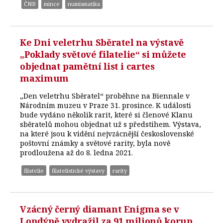
ČNB
mince
numismatika
Ke Dni veletrhu Sběratel na výstavě
„Poklady světové filatelie“ si můžete
objednat pamětní list i cartes
maximum
„Den veletrhu Sběratel“ proběhne na Biennale v
Národním muzeu v Praze 31. prosince. K události
bude vydáno několik rarit, které si členové Klanu
sběratelů mohou objednat už s předstihem. Výstava,
na které jsou k vidění nejvzácnější československé
poštovní známky a světové rarity, byla nově
prodloužena až do 8. ledna 2021.
filatelie
filatelistické výstavy
rarity
Vzácný černý diamant Enigma se v
Londýně vydražil za 91 milionů korun