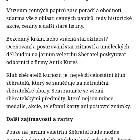
Muzeum cenných papírů zase poradí a ohodnotí
zdarma vše z oblasti cenných papírů, tedy historické
akcie, ceniny a další staré listiny.
Bezcenný krám, nebo vzácná starožitnost?
Oceňování a posuzování starožitností a uměleckých
děl budou na jarním veletrhu Sběratel poskytovat
odborníci z firmy Antik Kureš.
Klub sběratelů kuriozit je největší celostátní klub
sběratelů, který se zaměřuje na netradiční
sběratelské obory. Sem zamiřte se všemi
sběratelskými předměty, které nejsou mince,
medaile, akcie, telefonní karty ani poštovní známky.
Další zajímavosti a rarity
Pouze na jarním veletrhu Sběratel bude možné
poprvé zakoupit sběratelskou bankovku Rolls-Royce