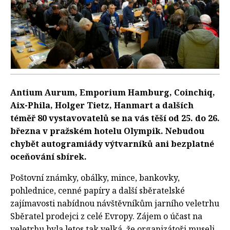
Antium Aurum, Emporium Hamburg, Coinchiq,
Aix-Phila, Holger Tietz, Hanmart a dalších
téměř 80 vystavovatelů se na vás těší od 25. do 26.
března v pražském hotelu Olympik. Nebudou
chybět autogramiády výtvarníků ani bezplatné
oceňování sbírek.
Poštovní známky, obálky, mince, bankovky,
pohlednice, cenné papíry a další sběratelské
zajímavosti nabídnou návštěvníkům jarního veletrhu
Sběratel prodejci z celé Evropy. Zájem o účast na
veletrhu byla letos tak velká, že organizátoři museli