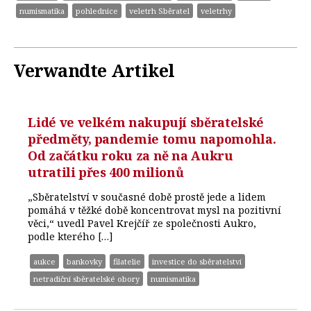
numismatika
pohlednice
veletrh Sběratel
veletrhy
Verwandte Artikel
Lidé ve velkém nakupují sběratelské
předměty, pandemie tomu napomohla.
Od začátku roku za ně na Aukru
utratili přes 400 milionů
„Sběratelství v současné době prostě jede a lidem
pomáhá v těžké době koncentrovat mysl na pozitivní
věci,“ uvedl Pavel Krejčíř ze společnosti Aukro,
podle kterého […]
aukce
bankovky
filatelie
investice do sběratelství
netradiční sběratelské obory
numismatika