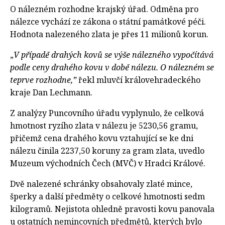
O nálezném rozhodne krajský úřad. Odměna pro
nálezce vychází ze zákona o státní památkové péči.
Hodnota nalezeného zlata je přes 11 milionů korun.
„
V případě drahých kovů se výše nálezného vypočítává
podle ceny drahého kovu v době nálezu. O nálezném se
teprve rozhodne,”
řekl mluvčí královehradeckého
kraje Dan Lechmann.
Z analýzy Puncovního úřadu vyplynulo, že celková
hmotnost ryzího zlata v nálezu je 5230,56 gramu,
přičemž cena drahého kovu vztahující se ke dni
nálezu činila 2237,50 koruny za gram zlata, uvedlo
Muzeum východních Čech (MVČ) v Hradci Králové.
Dvě nalezené schránky obsahovaly zlaté mince,
šperky a další předměty o celkové hmotnosti sedm
kilogramů. Nejistota ohledně pravosti kovu panovala
u ostatních nemincovních předmětů, kterých bylo