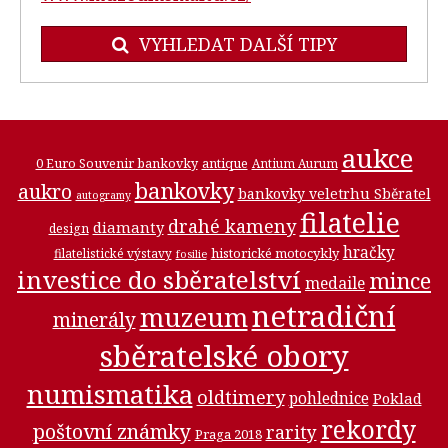
VYHLEDAT DALŠÍ TIPY
aukce
0 Euro Souvenir bankovky
antique
Antium Aurum
bankovky
aukro
bankovky veletrhu Sběratel
autogramy
filatelie
drahé kameny
diamanty
design
hračky
historické motocykly
filatelistické výstavy
fosilie
investice do sběratelství
mince
medaile
netradiční
muzeum
minerály
sběratelské obory
numismatika
oldtimery
pohlednice
Poklad
rekordy
poštovní známky
rarity
Praga 2018