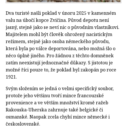
Dva turisté našli poklad v únoru 2025 v kamenném
valu na úbočí kopce Zvičina. Původ depotu není
jasný, stejně jako se neví nic o původním vlastníkovi.
Majitelem mohl být člověk ohrožený nacistickým
režimem, stejně jako osoba německého původu,
která byla po válce deportována, nebo možná šlo o
něco úplně jiného. Pro žádnou z těchto domněnek
zatím neexistují jednoznačné důkazy. S jistotou je
možné říci pouze to, že poklad byl zakopán po roce
1921.
Svým složením se jedná o velmi specifický soubor,
protože jeho většinu tvoří mince francouzské
provenience a ve větším množství kromě ražeb
Rakouska-Uherska zahrnuje také belgické či
osmanské. Naopak zcela chybí mince německé i
československé.