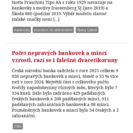
Isotta Fraschini Tipo 8A z roku 1929 navazuje na
bankovky s motivy Duesenberg SJ (jaro 2019) a
Škoda 860 (podzim 2019. Výběr modelu slavné
italské značky není […]
bankovky
investice do sběratelství
Matej Gábriš
Počet nepravých bankovek a mincí
vzrostl, razí se i falešné dvacetikoruny
Česká národní banka zadržela v roce 2025 celkem 9
036 nepravých bankovek a mincí, téměř o 55 % více
než v roce 2024. Největší část z celkového počtu
tvořily napodobeniny různých měn, kterých bylo 7
354 kusů. Dále bylo zadrženo 429 padělaných
českých bankovek a 208 padělaných mincí, 911
padělaných zahraničních bankovek a 98 mincí.
Pozměněných bankovek a mincí bylo 34 českých a 2
zahraniční.
ČNB