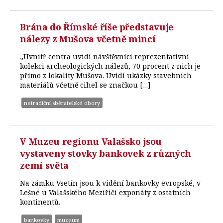
Brána do Římské říše představuje
nálezy z Mušova včetně mincí
„Uvnitř centra uvidí návštěvníci reprezentativní
kolekci archeologických nálezů, 70 procent z nich je
přímo z lokality Mušova. Uvidí ukázky stavebních
materiálů včetně cihel se značkou […]
netradiční sběratelské obory
V Muzeu regionu Valašsko jsou
vystaveny stovky bankovek z různých
zemí světa
Na zámku Vsetín jsou k vidění bankovky evropské, v
Lešné u Valašského Meziříčí exponáty z ostatních
kontinentů.
bankovky
muzeum