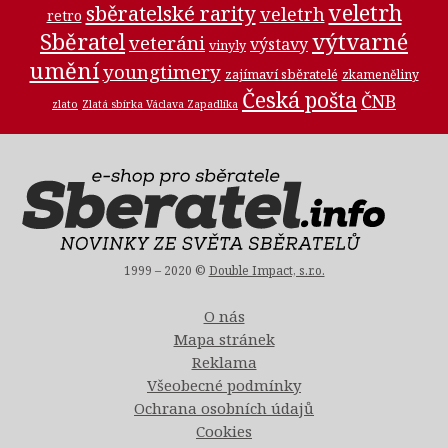
veletrh
sběratelské rarity
veletrh
retro
Sběratel
výtvarné
veteráni
výstavy
vinyly
umění
youngtimery
zajímaví sběratelé
zkameněliny
Česká pošta
ČNB
zlato
Zlatá sbírka Václava Zapadlíka
1999 – 2020 ©
Double Impact, s.r.o.
O nás
Mapa stránek
Reklama
Všeobecné podmínky
Ochrana osobních údajů
Cookies