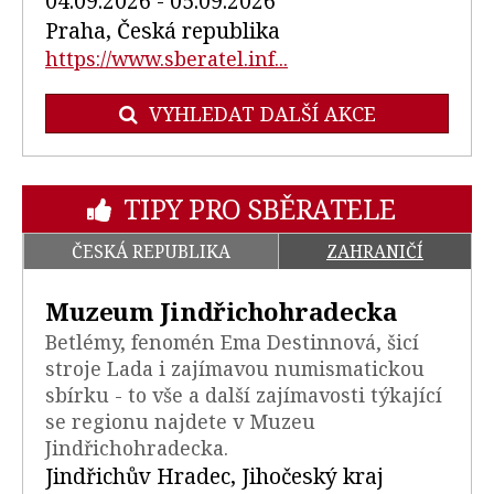
04.09.2026 - 05.09.2026
Praha, Česká republika
https://www.sberatel.inf...
VYHLEDAT DALŠÍ AKCE
TIPY PRO SBĚRATELE
ČESKÁ REPUBLIKA
ZAHRANIČÍ
Muzeum Jindřichohradecka
Betlémy, fenomén Ema Destinnová, šicí
stroje Lada i zajímavou numismatickou
sbírku - to vše a další zajímavosti týkající
se regionu najdete v Muzeu
Jindřichohradecka.
Jindřichův Hradec, Jihočeský kraj