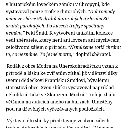
v historickém loveckém zámku v Chropyni, kde
vystavoval pouze trofeje dutorohých.
“Dohromady
mám ve sbírce 90 druhů dutorohých a zhruba 30
druhů parohatých. Po kusech trofeje spočítány
nemám,”
řekl Šmíd. K vytvoření unikátní kolekce
vedl sběratele, který není ani lovcem ani myslivcem,
celoživotní zájem o přírodu.
“Nemůžeme totiž chránit
to, co neznáme. To je mé motto,”
doplnil sběratel.
Rodák z obce Modrá na Uherskohradišťsku vztah k
přírodě a lásku ke zvířatům získal již v dětství díky
svému dědečkovi Františku Šmídovi, bývalému
starostovi obce. Svou sbírku vystavoval například
několikrát také ve Skanzenu Modrá. Trofeje shání
většinou na aukcích anebo na burzách. Umístěny
jsou na dřevěných vyřezávaných podložkách.
Výstava této sbírky představuje ve dvou sálech
trofeje dutorohých i parohatých zvířat.
“Mnohem