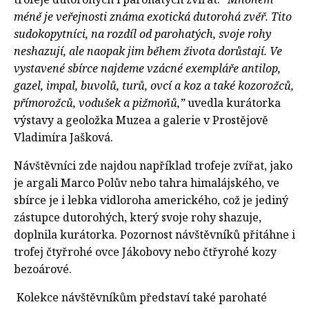
méně je veřejnosti známa exotická dutorohá zvěř. Tito
sudokopytníci, na rozdíl od parohatých, svoje rohy
neshazují, ale naopak jim během života dorůstají. Ve
vystavené sbírce najdeme vzácné exempláře antilop,
gazel, impal, buvolů, turů, ovcí a koz a také kozorožců,
přímorožců, vodušek a pižmoňů,”
uvedla kurátorka
výstavy a geoložka Muzea a galerie v Prostějově
Vladimíra Jašková.
Návštěvníci zde najdou například trofeje zvířat, jako
je argali Marco Polův nebo tahra himalájského, ve
sbírce je i lebka vidloroha amerického, což je jediný
zástupce dutorohých, který svoje rohy shazuje,
doplnila kurátorka. Pozornost návštěvníků přitáhne i
trofej čtyřrohé ovce Jákobovy nebo čtřyrohé kozy
bezoárové.
Kolekce návštěvníkům představí také parohaté