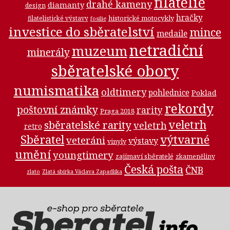
filatelie
drahé kameny
diamanty
design
hračky
historické motocykly
filatelistické výstavy
fosilie
investice do sběratelství
mince
medaile
netradiční
muzeum
minerály
sběratelské obory
numismatika
oldtimery
pohlednice
Poklad
rekordy
poštovní známky
rarity
Praga 2018
veletrh
sběratelské rarity
veletrh
retro
Sběratel
výtvarné
veteráni
výstavy
vinyly
umění
youngtimery
zajímaví sběratelé
zkameněliny
Česká pošta
ČNB
zlato
Zlatá sbírka Václava Zapadlíka