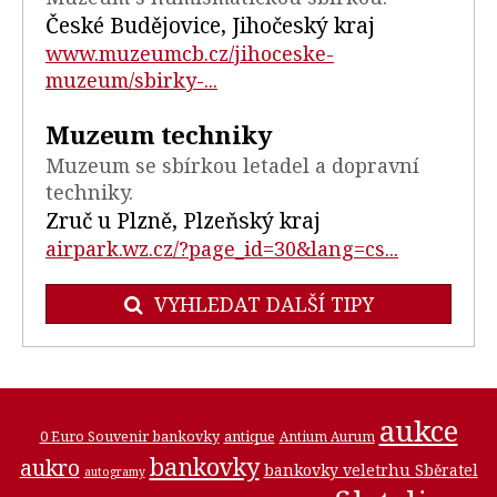
České Budějovice, Jihočeský kraj
www.muzeumcb.cz/jihoceske-
muzeum/sbirky-...
Muzeum techniky
Muzeum se sbírkou letadel a dopravní
techniky.
Zruč u Plzně, Plzeňský kraj
airpark.wz.cz/?page_id=30&lang=cs...
VYHLEDAT DALŠÍ TIPY
aukce
0 Euro Souvenir bankovky
antique
Antium Aurum
bankovky
aukro
bankovky veletrhu Sběratel
autogramy