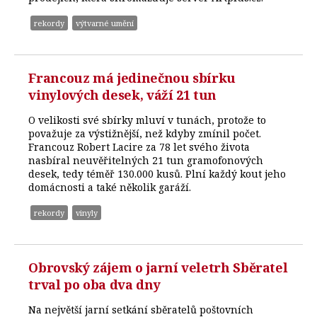
rekordy
výtvarné umění
Francouz má jedinečnou sbírku
vinylových desek, váží 21 tun
O velikosti své sbírky mluví v tunách, protože to
považuje za výstižnější, než kdyby zmínil počet.
Francouz Robert Lacire za 78 let svého života
nasbíral neuvěřitelných 21 tun gramofonových
desek, tedy téměř 130.000 kusů. Plní každý kout jeho
domácnosti a také několik garáží.
rekordy
vinyly
Obrovský zájem o jarní veletrh Sběratel
trval po oba dva dny
Na největší jarní setkání sběratelů poštovních