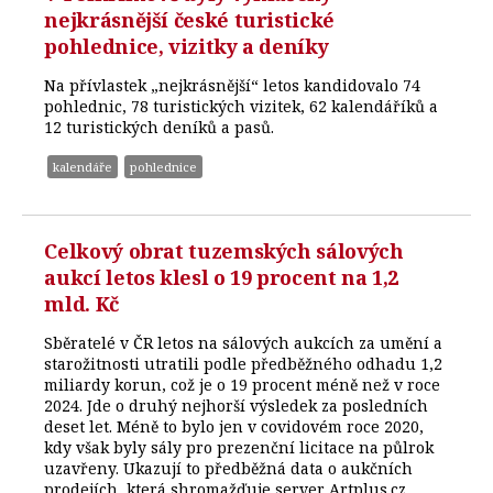
nejkrásnější české turistické
pohlednice, vizitky a deníky
Na přívlastek „nejkrásnější“ letos kandidovalo 74
pohlednic, 78 turistických vizitek, 62 kalendáříků a
12 turistických deníků a pasů.
kalendáře
pohlednice
Celkový obrat tuzemských sálových
aukcí letos klesl o 19 procent na 1,2
mld. Kč
Sběratelé v ČR letos na sálových aukcích za umění a
starožitnosti utratili podle předběžného odhadu 1,2
miliardy korun, což je o 19 procent méně než v roce
2024. Jde o druhý nejhorší výsledek za posledních
deset let. Méně to bylo jen v covidovém roce 2020,
kdy však byly sály pro prezenční licitace na půlrok
uzavřeny. Ukazují to předběžná data o aukčních
prodejích, která shromažďuje server Artplus.cz.