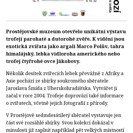
Prostějovské muzeum otevřelo unikátní výstavu
trofejí parohaté a dutorohé zvěře. K vidění jsou
exotická zvířata jako argali Marco Polův, tahra
himalájský, lebka vidloroha amerického nebo
trofej čtyřrohé ovce Jákobovy.
Několik desítek zvířecích lebek převážně z Afriky a
Asie pochází ze sbírky soukromého sběratele
Jaroslava Šmída z Uherskohradišťska. Vytvářet ji
začal v roce 2004. Trofeje doprovází také informace
o zvířatech, včetně jejich fotografií z přírody.
V Prostějově sedmdesátiletý sběratel vystavuje jen
část své rozsáhlé sbírky. Svou kolekcí dokázal v
minulosti již zaplnit například pět velkých místností