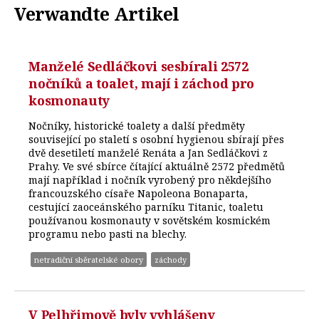
Verwandte Artikel
Manželé Sedláčkovi sesbírali 2572
nočníků a toalet, mají i záchod pro
kosmonauty
Nočníky, historické toalety a další předměty
související po staletí s osobní hygienou sbírají přes
dvě desetiletí manželé Renáta a Jan Sedláčkovi z
Prahy. Ve své sbírce čítající aktuálně 2572 předmětů
mají například i nočník vyrobený pro někdejšího
francouzského císaře Napoleona Bonaparta,
cestující zaoceánského parníku Titanic, toaletu
používanou kosmonauty v sovětském kosmickém
programu nebo pasti na blechy.
netradiční sběratelské obory
záchody
V Pelhřimově byly vyhlášeny