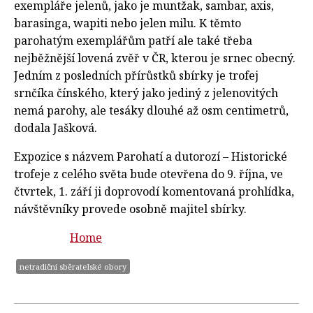
exempláře jelenů, jako je muntžak, sambar, axis,
barasinga, wapiti nebo jelen milu. K těmto
parohatým exemplářům patří ale také třeba
nejběžnější lovená zvěř v ČR, kterou je srnec obecný.
Jedním z posledních přírůstků sbírky je trofej
srnčíka čínského, který jako jediný z jelenovitých
nemá parohy, ale tesáky dlouhé až osm centimetrů,
dodala Jašková.
Expozice s názvem Parohatí a dutorozí – Historické
trofeje z celého světa bude otevřena do 9. října, ve
čtvrtek, 1. září ji doprovodí komentovaná prohlídka,
návštěvníky provede osobně majitel sbírky.
Home
netradiční sběratelské obory