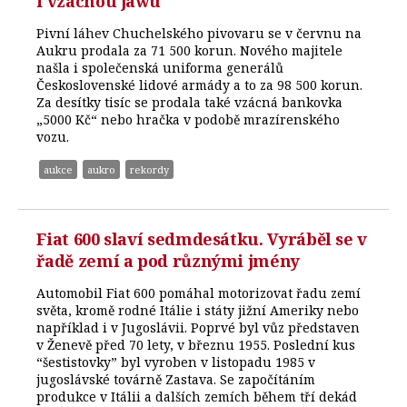
i vzácnou jawu
Pivní láhev Chuchelského pivovaru se v červnu na
Aukru prodala za 71 500 korun. Nového majitele
našla i společenská uniforma generálů
Československé lidové armády a to za 98 500 korun.
Za desítky tisíc se prodala také vzácná bankovka
„5000 Kč“ nebo hračka v podobě mrazírenského
vozu.
aukce
aukro
rekordy
Fiat 600 slaví sedmdesátku. Vyráběl se v
řadě zemí a pod různými jmény
Automobil Fiat 600 pomáhal motorizovat řadu zemí
světa, kromě rodné Itálie i státy jižní Ameriky nebo
například i v Jugoslávii. Poprvé byl vůz představen
v Ženevě před 70 lety, v březnu 1955. Poslední kus
“šestistovky” byl vyroben v listopadu 1985 v
jugoslávské továrně Zastava. Se započítáním
produkce v Itálii a dalších zemích během tří dekád