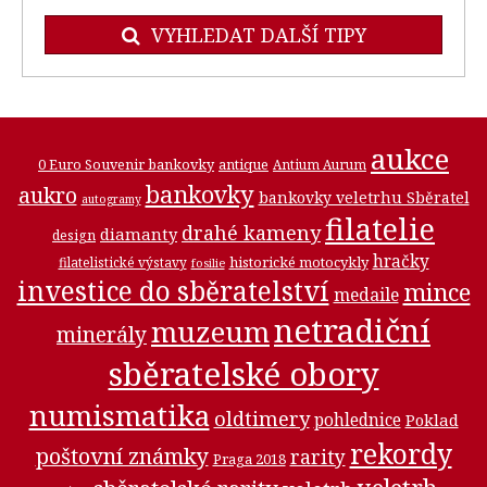
VYHLEDAT DALŠÍ TIPY
aukce
0 Euro Souvenir bankovky
antique
Antium Aurum
bankovky
aukro
bankovky veletrhu Sběratel
autogramy
filatelie
drahé kameny
diamanty
design
hračky
historické motocykly
filatelistické výstavy
fosilie
investice do sběratelství
mince
medaile
netradiční
muzeum
minerály
sběratelské obory
numismatika
oldtimery
pohlednice
Poklad
rekordy
poštovní známky
rarity
Praga 2018