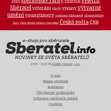
veletrh
sběratelské rarity
veletrh
retro
Sběratel
výtvarné
veteráni
výstavy
vinyly
umění
youngtimery
zajímaví sběratelé
zkameněliny
Česká pošta
ČNB
zlato
Zlatá sbírka Václava Zapadlíka
1999 – 2020 ©
Double Impact, s.r.o.
O nás
Mapa stránek
Reklama
Všeobecné podmínky
Ochrana osobních údajů
Cookies