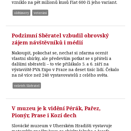
vzniklo na pět milionů kusů Fiat 600 či jeho variant.
oldtimery
veteráni
Podzimní Sběratel vzbudil obrovský
zájem návštěvníků i médií
Nakoupit, pokochat se, nechat si zdarma ocenit
vlastní sbírky, ale především potkat se s přáteli a
dalšími sběrateli – to vše přilákalo 5. a 6. září na
výstaviště PVA Expo v Praze na deset tisíc lidí. Čekalo
na ně více než 240 vystavovatelů z celého světa.
veletrh Sběratel
V muzeu je k vidění Pérák, Pařez,
Pionýr, Prase i Kozí dech
Slovácké muzeum v Uherském Hradišti vystavuje