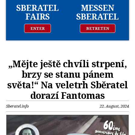
SBERATEL
MESSEN
FAIRS
SBERATEL
ENTER
BETRETEN
„Mějte ještě chvíli strpení,
brzy se stanu pánem
světa!“ Na veletrh Sběratel
dorazí Fantomas
Sberatel.info
22. August, 2024