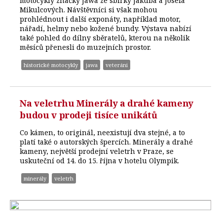
motocykly značky Jawa ze sbírky Jakuba a Josefa
Mikulcových. Návštěvníci si však mohou
prohlédnout i další exponáty, například motor,
nářadí, helmy nebo kožené bundy. Výstava nabízí
také pohled do dílny sběratelů, kterou na několik
měsíců přenesli do muzejních prostor.
historické motocykly
jawa
veteráni
Na veletrhu Minerály a drahé kameny
budou v prodeji tisíce unikátů
Co kámen, to originál, neexistují dva stejné, a to
platí také o autorských špercích. Minerály a drahé
kameny, největší prodejní veletrh v Praze, se
uskuteční od 14. do 15. října v hotelu Olympik.
minerály
veletrh