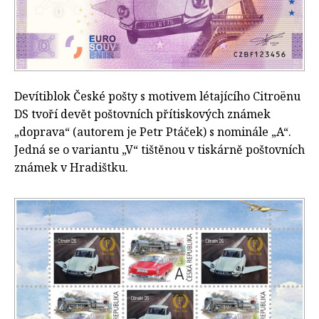
Devítiblok České pošty s motivem létajícího Citroënu
DS tvoří devět poštovních přítiskových známek
„doprava“ (autorem je Petr Ptáček) s nominále „A“.
Jedná se o variantu „V“ tištěnou v tiskárně poštovních
známek v Hradištku.