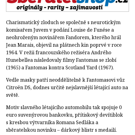
Charismatický zloduch se společně s neurotickým
komisařem Juvem v podání Louise de Funése a
neohroženým novinářem Fandorem, kterého hrál
Jean Marais, objevil na plátnech kin poprvé v roce
1964. V režii francouzského režiséra Andrého
Hunebellea následovaly filmy Fantomas se zlobí
(1965) a Fantomas kontra Scotland Yard (1967).
Vedle masky patří neoddělitelně k Fantomasovi vůz
Citroën DS, dodnes určitě nejslavnější létající auto na
světě.
Motiv slavného létajícího automobilu tak spojuje 0
euro suvenýrovou bankovku, přítiskový devítiblok
s kresbou výtvarníka Romana Sedláka a
sběratelskou novinku – dárkový blistr s medailí.