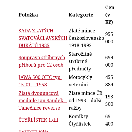
Cena
Položka
Kategorie
(v
Kč)
SADA ZLATÝCH
Zlaté mince
955
SVATOVÁCLAVSKÝCH
Československo
000
DUKÁTŮ 1935
1918-1992
Starožitné
Souprava stříbrných
699
stříbrné
příborů pro 12 osob
000
předměty
JAWA 500 OHC typ.
Motocykly
455
15-01 r. 1958
veteráni
889
Zlatá dvouuncová
Zlaté mince ČR
193
medaile Jan Saudek –
od 1993 – další
500
Tanečnice reverse
ražby
Komiksy
69
ČTYŘLÍSTEK 1.díl
Čtyřlístek
400