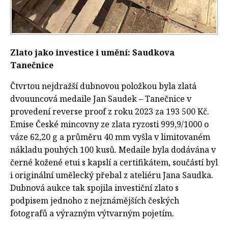
Zlato jako investice i umění: Saudkova
Tanečnice
Čtvrtou nejdražší dubnovou položkou byla zlatá
dvouuncová medaile Jan Saudek – Tanečnice v
provedení reverse proof z roku 2023 za 193 500 Kč.
Emise České mincovny ze zlata ryzosti 999,9/1000 o
váze 62,20 g a průměru 40 mm vyšla v limitovaném
nákladu pouhých 100 kusů. Medaile byla dodávána v
černé kožené etui s kapslí a certifikátem, součástí byl
i originální umělecký přebal z ateliéru Jana Saudka.
Dubnová aukce tak spojila investiční zlato s
podpisem jednoho z nejznámějších českých
fotografů a výrazným výtvarným pojetím.