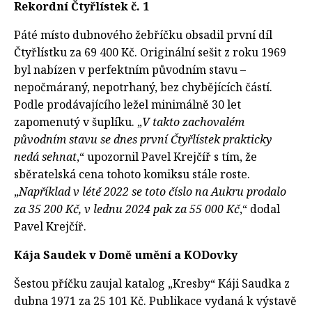
Rekordní Čtyřlístek č. 1
Páté místo dubnového žebříčku obsadil první díl
Čtyřlístku za 69 400 Kč. Originální sešit z roku 1969
byl nabízen v perfektním původním stavu –
nepočmáraný, nepotrhaný, bez chybějících částí.
Podle prodávajícího ležel minimálně 30 let
zapomenutý v šuplíku. „
V takto zachovalém
původním stavu se dnes první Čtyřlístek prakticky
nedá sehnat
,“ upozornil Pavel Krejčíř s tím, že
sběratelská cena tohoto komiksu stále roste.
„
Například v létě 2022 se toto číslo na Aukru prodalo
za 35 200 Kč, v lednu 2024 pak za 55 000 Kč
,“ dodal
Pavel Krejčíř.
Kája Saudek v Domě umění a KODovky
Šestou příčku zaujal katalog „Kresby“ Káji Saudka z
dubna 1971 za 25 101 Kč. Publikace vydaná k výstavě