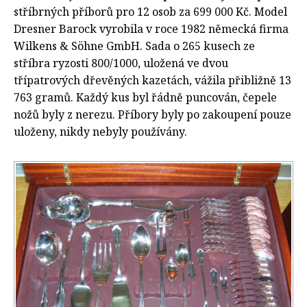
stříbrných příborů pro 12 osob za 699 000 Kč. Model
Dresner Barock vyrobila v roce 1982 německá firma
Wilkens & Söhne GmbH. Sada o 265 kusech ze
stříbra ryzosti 800/1000, uložená ve dvou
třípatrových dřevěných kazetách, vážila přibližně 13
763 gramů. Každý kus byl řádně puncován, čepele
nožů byly z nerezu. Příbory byly po zakoupení pouze
uloženy, nikdy nebyly používány.