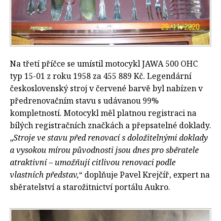
Na třetí příčce se umístil motocykl JAWA 500 OHC
typ 15-01 z roku 1958 za 455 889 Kč. Legendární
československý stroj v červené barvě byl nabízen v
předrenovačním stavu s udávanou 99%
kompletností. Motocykl měl platnou registraci na
bílých registračních značkách a přepsatelné doklady.
„
Stroje ve stavu před renovací s doložitelnými doklady
a vysokou mírou původnosti jsou dnes pro sběratele
atraktivní – umožňují citlivou renovaci podle
vlastních představ,
“ doplňuje Pavel Krejčíř, expert na
sběratelství a starožitnictví portálu Aukro.