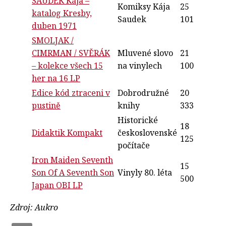
SAUDEK Kája –
Komiksy Kája
25
katalog Kresby,
Saudek
101
duben 1971
SMOLJAK /
CIMRMAN / SVĚRÁK
Mluvené slovo
21
– kolekce všech 15
na vinylech
100
her na 16 LP
Edice kód ztraceni v
Dobrodružné
20
pustině
knihy
333
Historické
18
Didaktik Kompakt
československé
125
počítače
Iron Maiden Seventh
15
Son Of A Seventh Son
Vinyly 80. léta
500
Japan OBI LP
Zdroj: Aukro