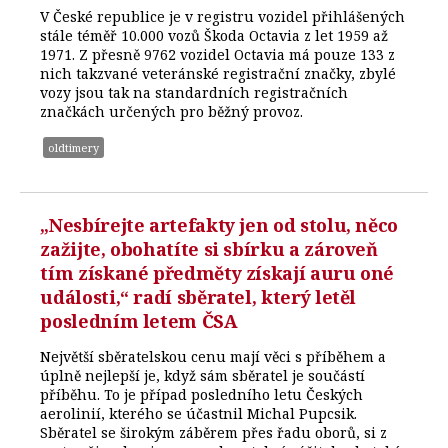
V České republice je v registru vozidel přihlášených
stále téměř 10.000 vozů Škoda Octavia z let 1959 až
1971. Z přesně 9762 vozidel Octavia má pouze 133 z
nich takzvané veteránské registrační značky, zbylé
vozy jsou tak na standardních registračních
značkách určených pro běžný provoz.
oldtimery
„Nesbírejte artefakty jen od stolu, něco
zažijte, obohatíte si sbírku a zároveň
tím získané předměty získají auru oné
události,“ radí sběratel, který letěl
posledním letem ČSA
Největší sběratelskou cenu mají věci s příběhem a
úplně nejlepší je, když sám sběratel je součástí
příběhu. To je případ posledního letu Českých
aerolinií, kterého se účastnil Michal Pupcsik.
Sběratel se širokým záběrem přes řadu oborů, si z