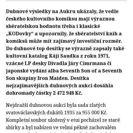
Dubnové výsledky na Aukru ukázaly, že vedle
českého kultovního komiksu mají výraznou
sběratelskou hodnotu třeba i klasické
„KODovky“ a upozornily, že sběratelství knih a
komiksů může mít zajímavý investiční rozměr.
Do dubnové top desítky se výrazně zapsaly také
kultovní katalog Káji Saudka z roku 1971,
vzácné LP desky Divadla Járy Cimrmana či
japonské vydání alba Seventh Son of a Seventh
Son skupiny Iron Maiden. Desítka
nejzajímavějších dubnových aukcí dosáhla
dohromady částky 2 472 948 Kč.
Nejdražší dubnovou aukcí byla sada zlatých
svatováclavských dukátů 1935 za 955 000 Kč.
Kompletní soubor uložený v etui pocházel ze staré
sbírky a byl nabízen ve velmi pěkně zachovalém