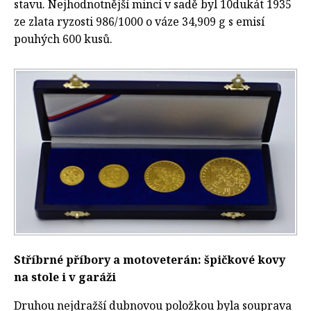
stavu. Nejhodnotnější mincí v sadě byl 10dukát 1935
ze zlata ryzosti 986/1000 o váze 34,909 g s emisí
pouhých 600 kusů.
Stříbrné příbory a motoveterán: špičkové kovy
na stole i v garáži
Druhou nejdražší dubnovou položkou byla souprava