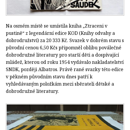
Na osmém místě se umístila kniha „Ztraceni v
pustině“ z legendární edice KOD (Knihy odvahy a
dobrodružství) za 20 333 Kč. Svazek v dobrém stavu s
původní cenou 6,50 Kčs připomněl oblibu poválečné
dobrodružné literatury pro starší děti a dospívající
mládež, kterou od roku 1954 vydávalo nakladatelství
SNDK, později Albatros. Právě rané svazky této edice
v pěkném původním stavu dnes patří k
vyhledávaným položkám mezi sběrateli dětské a
dobrodružné literatury.