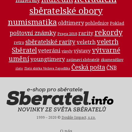
minerály
sběratelské obory
numismatika
oldtimery
pohlednice
Poklad
rekordy
poštovní známky
rarity
Praga 2018
veletrh
sběratelské rarity
veletrh
retro
Sběratel
výtvarné
veteráni
výstavy
vinyly
umění
youngtimery
zajímaví sběratelé
zkameněliny
Česká pošta
ČNB
zlato
Zlatá sbírka Václava Zapadlíka
1999 – 2020 ©
Double Impact, s.r.o.
O nás