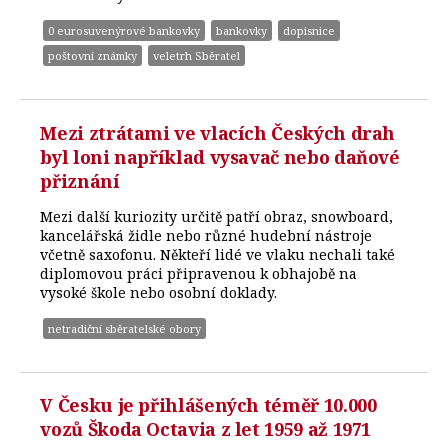
0 eurosuvenýrové bankovky
bankovky
dopisnice
poštovní známky
veletrh Sběratel
Mezi ztrátami ve vlacích Českých drah
byl loni například vysavač nebo daňové
přiznání
Mezi další kuriozity určitě patří obraz, snowboard,
kancelářská židle nebo různé hudební nástroje
včetně saxofonu. Někteří lidé ve vlaku nechali také
diplomovou práci připravenou k obhajobě na
vysoké škole nebo osobní doklady.
netradiční sběratelské obory
V Česku je přihlášených téměř 10.000
vozů Škoda Octavia z let 1959 až 1971