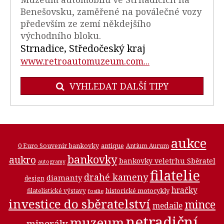
Benešovsku, zaměřené na poválečné vozy
především ze zemí někdejšího
východního bloku.
Strnadice, Středočeský kraj
www.retroautomuzeum.com...
VYHLEDAT DALŠÍ TIPY
aukce
0 Euro Souvenir bankovky
antique
Antium Aurum
bankovky
aukro
bankovky veletrhu Sběratel
autogramy
filatelie
drahé kameny
diamanty
design
hračky
historické motocykly
filatelistické výstavy
fosilie
investice do sběratelství
mince
medaile
netradiční
muzeum