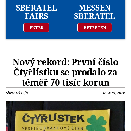
SBERATEL
MESSEN
FAIRS
SBERATEL
ENTER
BETRETEN
Nový rekord: První číslo
Čtyřlístku se prodalo za
téměř 70 tisíc korun
Sberatel.info
18. Mai, 2026