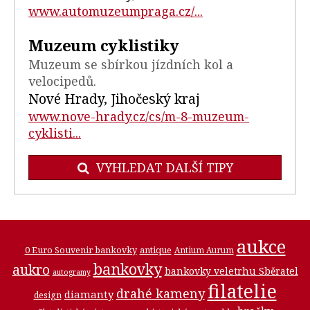
www.automuzeumpraga.cz/...
Muzeum cyklistiky
Muzeum se sbírkou jízdních kol a
velocipedů.
Nové Hrady, Jihočeský kraj
www.nove-hrady.cz/cs/m-8-muzeum-
cyklisti...
VYHLEDAT DALŠÍ TIPY
aukce
0 Euro Souvenir bankovky
antique
Antium Aurum
bankovky
aukro
bankovky veletrhu Sběratel
autogramy
filatelie
drahé kameny
diamanty
design