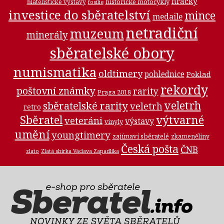
hračky
historické motocykly
filatelistické výstavy
fosilie
investice do sběratelství
mince
medaile
netradiční
muzeum
minerály
sběratelské obory
numismatika
oldtimery
pohlednice
Poklad
rekordy
poštovní známky
rarity
Praga 2018
veletrh
sběratelské rarity
veletrh
retro
Sběratel
výtvarné
veteráni
výstavy
vinyly
umění
youngtimery
zajímaví sběratelé
zkameněliny
Česká pošta
ČNB
zlato
Zlatá sbírka Václava Zapadlíka