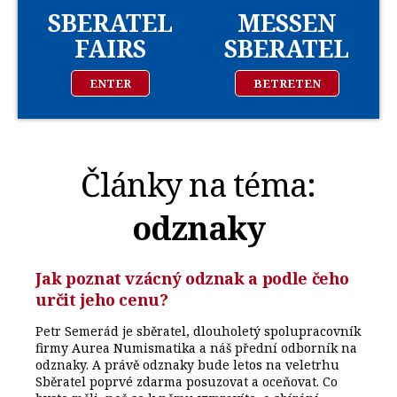
SBERATEL
MESSEN
FAIRS
SBERATEL
ENTER
BETRETEN
Články na téma:
odznaky
Jak poznat vzácný odznak a podle čeho
určit jeho cenu?
Petr Semerád je sběratel, dlouholetý spolupracovník
firmy Aurea Numismatika a náš přední odborník na
odznaky. A právě odznaky bude letos na veletrhu
Sběratel poprvé zdarma posuzovat a oceňovat. Co