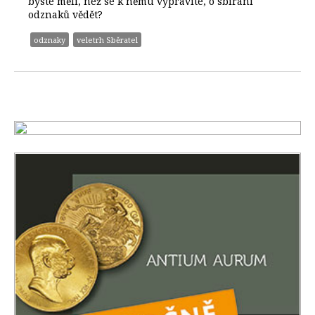
byste měli, než se k němu vypravíte, o sbírání
odznaků vědět?
odznaky
veletrh Sběratel