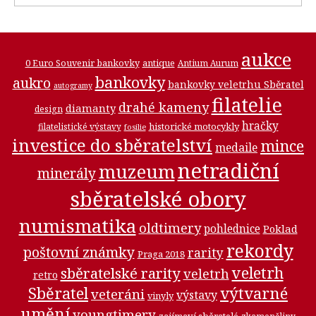
aukce
0 Euro Souvenir bankovky
antique
Antium Aurum
bankovky
aukro
bankovky veletrhu Sběratel
autogramy
filatelie
drahé kameny
diamanty
design
hračky
historické motocykly
filatelistické výstavy
fosilie
investice do sběratelství
mince
medaile
netradiční
muzeum
minerály
sběratelské obory
numismatika
oldtimery
pohlednice
Poklad
rekordy
poštovní známky
rarity
Praga 2018
veletrh
sběratelské rarity
veletrh
retro
Sběratel
výtvarné
veteráni
výstavy
vinyly
umění
youngtimery
zajímaví sběratelé