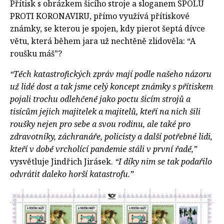
Přítisk s obrázkem šicího stroje a sloganem SPOLU
PROTI KORONAVIRU, přímo využívá přítiskové
známky, se kterou je spojen, kdy pierot šeptá dívce
větu, která během jara už nechtěně zlidověla: “A
roušku máš”?
“Těch katastrofických zpráv mají podle našeho názoru
už lidé dost a tak jsme celý koncept známky s přítiskem
pojali trochu odlehčeně jako poctu šicím strojů a
tisícům jejich majitelek a majitelů, kteří na nich šili
roušky nejen pro sebe a svou rodinu, ale také pro
zdravotníky, záchranáře, policisty a další potřebné lidi,
kteří v době vrcholící pandemie stáli v první řadě,”
vysvětluje Jindřich Jirásek.
“I díky nim se tak podařilo
odvrátit daleko horší katastrofu.”