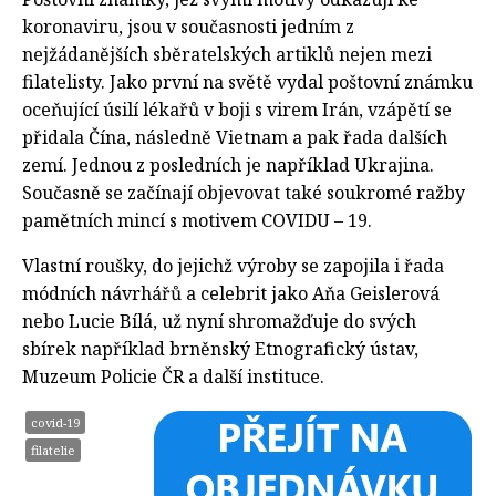
koronaviru, jsou v současnosti jedním z
nejžádanějších sběratelských artiklů nejen mezi
filatelisty. Jako první na světě vydal poštovní známku
oceňující úsilí lékařů v boji s virem Irán, vzápětí se
přidala Čína, následně Vietnam a pak řada dalších
zemí. Jednou z posledních je například Ukrajina.
Současně se začínají objevovat také soukromé ražby
pamětních mincí s motivem COVIDU – 19.
Vlastní roušky, do jejichž výroby se zapojila i řada
módních návrhářů a celebrit jako Aňa Geislerová
nebo Lucie Bílá, už nyní shromažďuje do svých
sbírek například brněnský Etnografický ústav,
Muzeum Policie ČR a další instituce.
covid-19
filatelie