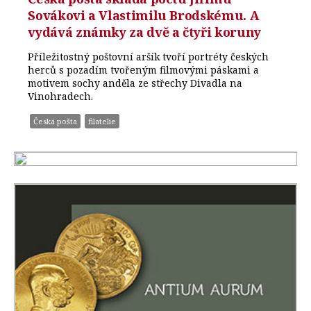
Sovákovi a Vlastimilu Brodskému. A
vydává známky za dvě a čtyři koruny
Příležitostný poštovní aršík tvoří portréty českých
herců s pozadím tvořeným filmovými páskami a
motivem sochy anděla ze střechy Divadla na
Vinohradech.
Česká pošta
filatelie