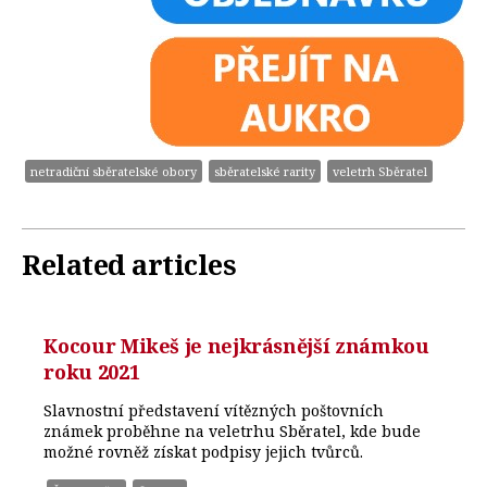
netradiční sběratelské obory
sběratelské rarity
veletrh Sběratel
Related articles
Kocour Mikeš je nejkrásnější známkou
roku 2021
Slavnostní představení vítězných poštovních
známek proběhne na veletrhu Sběratel, kde bude
možné rovněž získat podpisy jejich tvůrců.