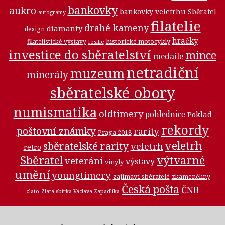
bankovky
aukro
bankovky veletrhu Sběratel
autogramy
filatelie
drahé kameny
diamanty
design
hračky
historické motocykly
filatelistické výstavy
fosilie
investice do sběratelství
mince
medaile
netradiční
muzeum
minerály
sběratelské obory
numismatika
oldtimery
pohlednice
Poklad
rekordy
poštovní známky
rarity
Praga 2018
veletrh
sběratelské rarity
veletrh
retro
Sběratel
výtvarné
veteráni
výstavy
vinyly
umění
youngtimery
zajímaví sběratelé
zkameněliny
Česká pošta
ČNB
zlato
Zlatá sbírka Václava Zapadlíka