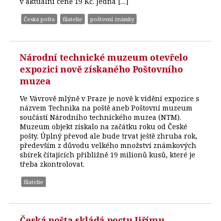
v aktuální ceně 19 Kč. Jedná […]
Česká pošta
filatelie
poštovní známky
Národní technické muzeum otevřelo
expozici nově získaného Poštovního
muzea
Ve Vávrově mlýně v Praze je nově k vidění expozice s
názvem Technika na poště aneb Poštovní muzeum
součástí Národního technického muzea (NTM).
Muzeum objekt získalo na začátku roku od České
pošty. Úplný převod ale bude trvat ještě zhruba rok,
především z důvodu velkého množství známkových
sbírek čítajících přibližně 19 milionů kusů, které je
třeba zkontrolovat.
filatelie
Česká pošta skládá poctu Jiřímu