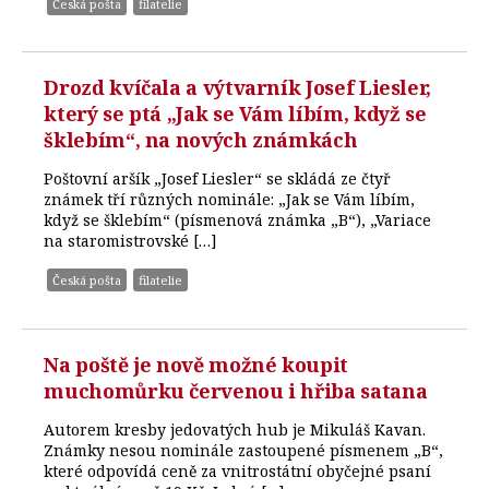
Česká pošta
filatelie
Drozd kvíčala a výtvarník Josef Liesler,
který se ptá „Jak se Vám líbím, když se
šklebím“, na nových známkách
Poštovní aršík „Josef Liesler“ se skládá ze čtyř
známek tří různých nominále: „Jak se Vám líbím,
když se šklebím“ (písmenová známka „B“), „Variace
na staromistrovské […]
Česká pošta
filatelie
Na poště je nově možné koupit
muchomůrku červenou i hřiba satana
Autorem kresby jedovatých hub je Mikuláš Kavan.
Známky nesou nominále zastoupené písmenem „B“,
které odpovídá ceně za vnitrostátní obyčejné psaní