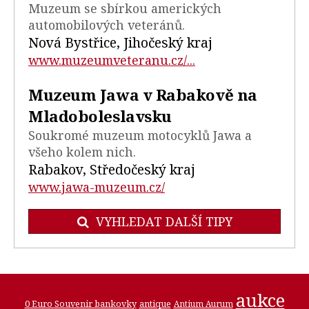
Muzeum se sbírkou amerických
automobilových veteránů.
Nová Bystřice, Jihočeský kraj
www.muzeumveteranu.cz/...
Muzeum Jawa v Rabakově na
Mladoboleslavsku
Soukromé muzeum motocyklů Jawa a
všeho kolem nich.
Rabakov, Středočeský kraj
www.jawa-muzeum.cz/
VYHLEDAT DALŠÍ TIPY
aukce
0 Euro Souvenir bankovky
antique
Antium Aurum