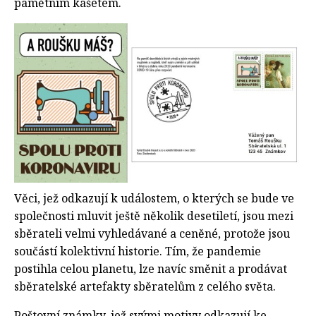
pamětním kašetem.
Věci, jež odkazují k událostem, o kterých se bude ve
společnosti mluvit ještě několik desetiletí, jsou mezi
sběrateli velmi vyhledávané a ceněné, protože jsou
součástí kolektivní historie. Tím, že pandemie
postihla celou planetu, lze navíc směnit a prodávat
sběratelské artefakty sběratelům z celého světa.
Poštovní známky, jež svými motivy odkazují ke