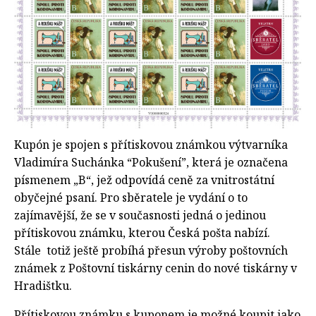
Kupón je spojen s přítiskovou známkou výtvarníka
Vladimíra Suchánka “Pokušení”, která je označena
písmenem „B“, jež odpovídá ceně za vnitrostátní
obyčejné psaní. Pro sběratele je vydání o to
zajímavější, že se v současnosti jedná o jedinou
přítiskovou známku, kterou Česká pošta nabízí.
Stále totiž ještě probíhá přesun výroby poštovních
známek z Poštovní tiskárny cenin do nové tiskárny v
Hradištku.
Přítiskovou známku s kuponem je možné koupit jako