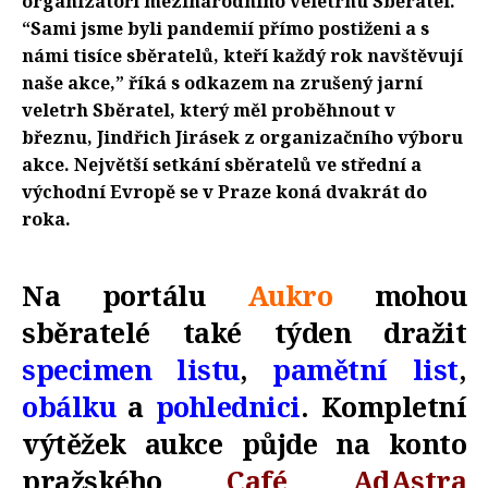
organizátoři mezinárodního veletrhu Sběratel.
“Sami jsme byli pandemií přímo postiženi a s
námi tisíce sběratelů, kteří každý rok navštěvují
naše akce,” říká s odkazem na zrušený jarní
veletrh Sběratel, který měl proběhnout v
březnu, Jindřich Jirásek z organizačního výboru
akce. Největší setkání sběratelů ve střední a
východní Evropě se v Praze koná dvakrát do
roka.
Na portálu
Aukro
mohou
sběratelé také týden dražit
specimen listu
,
pamětní list
,
obálku
a
pohlednici
. Kompletní
výtěžek aukce půjde na konto
pražského
Café AdAstra