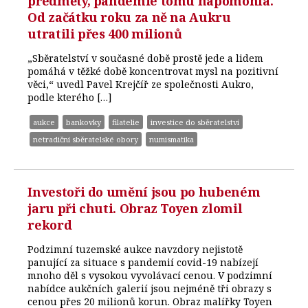
předměty, pandemie tomu napomohla.
Od začátku roku za ně na Aukru
utratili přes 400 milionů
„Sběratelství v současné době prostě jede a lidem
pomáhá v těžké době koncentrovat mysl na pozitivní
věci,“ uvedl Pavel Krejčíř ze společnosti Aukro,
podle kterého […]
aukce
bankovky
filatelie
investice do sběratelství
netradiční sběratelské obory
numismatika
Investoři do umění jsou po hubeném
jaru při chuti. Obraz Toyen zlomil
rekord
Podzimní tuzemské aukce navzdory nejistotě
panující za situace s pandemií covid-19 nabízejí
mnoho děl s vysokou vyvolávací cenou. V podzimní
nabídce aukčních galerií jsou nejméně tři obrazy s
cenou přes 20 milionů korun. Obraz malířky Toyen