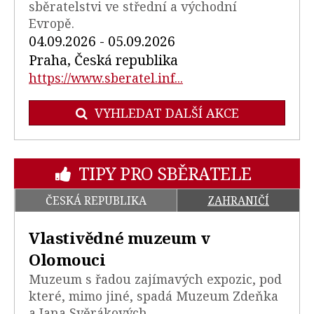
sběratelstvi ve střední a východní
Evropě.
04.09.2026 - 05.09.2026
Praha, Česká republika
https://www.sberatel.inf...
VYHLEDAT DALŠÍ AKCE
TIPY PRO SBĚRATELE
ČESKÁ REPUBLIKA
ZAHRANIČÍ
Vlastivědné muzeum v
Olomouci
Muzeum s řadou zajímavých expozic, pod
které, mimo jiné, spadá Muzeum Zdeňka
a Jana Svěrákových.