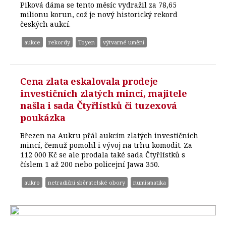
Piková dáma se tento měsíc vydražil za 78,65
milionu korun, což je nový historický rekord
českých aukcí.
aukce
rekordy
Toyen
výtvarné umění
Cena zlata eskalovala prodeje
investičních zlatých mincí, majitele
našla i sada Čtyřlístků či tuzexová
poukázka
Březen na Aukru přál aukcím zlatých investičních
mincí, čemuž pomohl i vývoj na trhu komodit. Za
112 000 Kč se ale prodala také sada Čtyřlístků s
číslem 1 až 200 nebo policejní Jawa 350.
aukro
netradiční sběratelské obory
numismatika