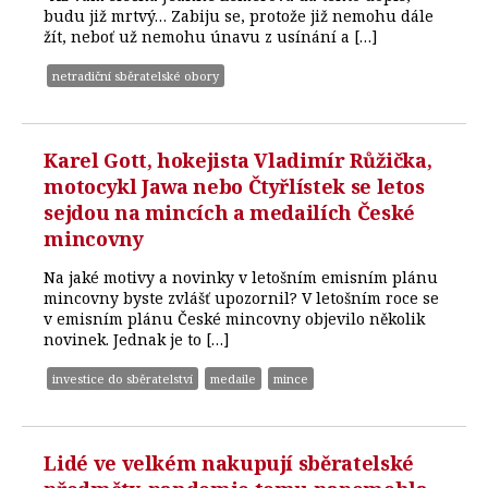
budu již mrtvý… Zabiju se, protože již nemohu dále
žít, neboť už nemohu únavu z usínání a […]
netradiční sběratelské obory
Karel Gott, hokejista Vladimír Růžička,
motocykl Jawa nebo Čtyřlístek se letos
sejdou na mincích a medailích České
mincovny
Na jaké motivy a novinky v letošním emisním plánu
mincovny byste zvlášť upozornil? V letošním roce se
v emisním plánu České mincovny objevilo několik
novinek. Jednak je to […]
investice do sběratelství
medaile
mince
Lidé ve velkém nakupují sběratelské