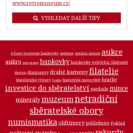
www.retromuseum.cz/
VYHLEDAT DALŠÍ TIPY
aukce
0 Euro Souvenir bankovky
antique
Antium Aurum
bankovky
aukro
bankovky veletrhu Sběratel
autogramy
filatelie
drahé kameny
diamanty
design
hračky
historické motocykly
filatelistické výstavy
fosilie
investice do sběratelství
mince
medaile
netradiční
muzeum
minerály
sběratelské obory
numismatika
oldtimery
pohlednice
Poklad
rekordy
poštovní známky