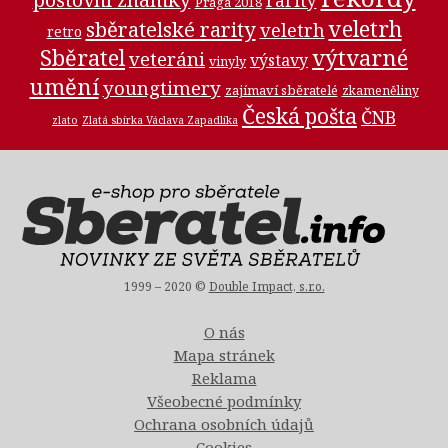
rarity
Praga 2018
veletrh
sběratelské rarity
veletrh
retro
Sběratel
výtvarné
veteráni
výstavy
vinyly
umění
youngtimery
zajímaví sběratelé
zkameněliny
Česká pošta
ČNB
zlato
Zlatá sbírka Václava Zapadlíka
1999 – 2020 ©
Double Impact, s.r.o.
O nás
Mapa stránek
Reklama
Všeobecné podmínky
Ochrana osobních údajů
Cookies