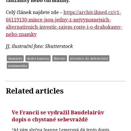
tanzanity nebo turmalíny.
Celý článek najdete zde –
https://archiv.ihned.cz/c1-
66119130-mince-jsou-jedny-z-nejvynosnejsich-
alternativnich-investic-zajem-roste-i-o-drahokamy-
nebo-znamky
JJ, ilustrační foto: Shutterstock
diamanty
drahé kameny
filatelie
investice do sběratelství
numismatika
Related articles
Ve Francii se vydražil Baudelairův
dopis o chystané sebevraždě
“Až vám slečna Jeanne Lemerová dá tento dopis,