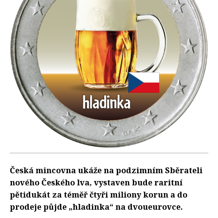
Česká mincovna ukáže na podzimním Sběrateli
nového Českého lva, vystaven bude raritní
pětidukát za téměř čtyři miliony korun a do
prodeje půjde „hladinka“ na dvoueurovce.