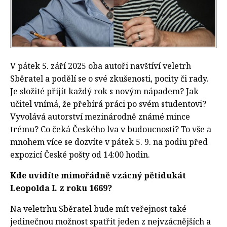
V pátek 5. září 2025 oba autoři navštíví veletrh
Sběratel a podělí se o své zkušenosti, pocity či rady.
Je složité přijít každý rok s novým nápadem? Jak
učitel vnímá, že přebírá práci po svém studentovi?
Vyvolává autorství mezinárodně známé mince
trému? Co čeká Českého lva v budoucnosti? To vše a
mnohem více se dozvíte v pátek 5. 9. na podiu před
expozicí České pošty od 14:00 hodin.
Kde uvidíte mimořádně vzácný pětidukát
Leopolda I. z roku 1669?
Na veletrhu Sběratel bude mít veřejnost také
jedinečnou možnost spatřit jeden z nejvzácnějších a