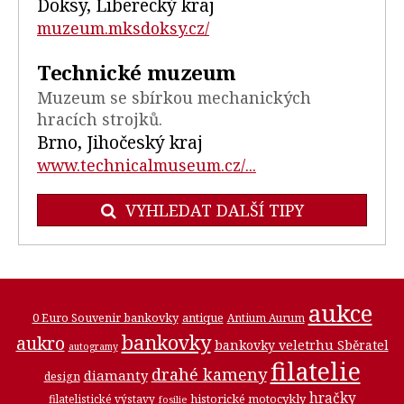
Doksy, Liberecký kraj
muzeum.mksdoksy.cz/
Technické muzeum
Muzeum se sbírkou mechanických
hracích strojků.
Brno, Jihočeský kraj
www.technicalmuseum.cz/...
VYHLEDAT DALŠÍ TIPY
aukce
0 Euro Souvenir bankovky
antique
Antium Aurum
bankovky
aukro
bankovky veletrhu Sběratel
autogramy
filatelie
drahé kameny
diamanty
design
hračky
historické motocykly
filatelistické výstavy
fosilie