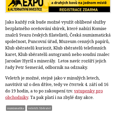
Jako každý rok bude možné využít oblíbené služby
bezplatného oceňování sbírek, které nabízí Komise
znalců Svazu českých filatelistů, Česká numismatická
společnost, Puncovní úřad, Muzeum cenných papírů,
Klub sběratelů kuriozit, Klub sběratelů telefonních
karet, Klub sběratelů autogramů nebo soudní znalec
Jaroslav Hyršl s minerály. Letos navíc rozšíří jejich
řady Petr Semerád, odborník na odznaky.
Veletrh je možné, stejně jako v minulých letech,
navštívit už o den dříve, tedy ve čtvrtek 4. září od 16
do 19 hodin, a to po zakoupení tzv.
vstupenky pro
obchodníky
. Ta pak platí i na zbylé dny akce.
numismatika
veletrh Sběratel