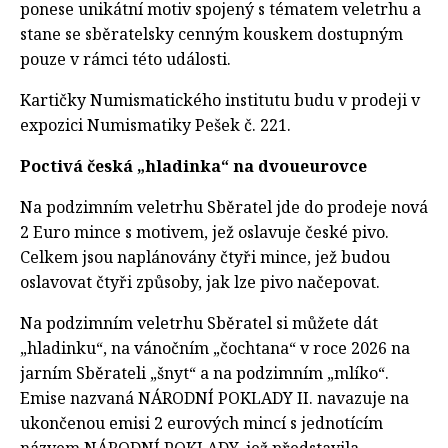
ponese unikátní motiv spojený s tématem veletrhu a
stane se sběratelsky cenným kouskem dostupným
pouze v rámci této události.
Kartičky Numismatického institutu budu v prodeji v
expozici Numismatiky Pešek č. 221.
Poctivá česká „hladinka“ na dvoueurovce
Na podzimním veletrhu Sběratel jde do prodeje nová
2 Euro mince s motivem, jež oslavuje české pivo.
Celkem jsou naplánovány čtyři mince, jež budou
oslavovat čtyři způsoby, jak lze pivo načepovat.
Na podzimním veletrhu Sběratel si můžete dát
„hladinku“, na vánočním „čochtana“ v roce 2026 na
jarním Sběrateli „šnyt“ a na podzimním „mlíko“.
Emise nazvaná NÁRODNÍ POKLADY II. navazuje na
ukončenou emisi 2 eurových mincí s jednotícím