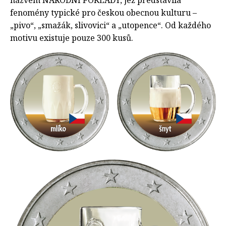
názvem NÁRODNÍ POKLADY, jež představila
fenomény typické pro českou obecnou kulturu –
„pivo“, „smažák, slivovici“ a „utopence“. Od každého
motivu existuje pouze 300 kusů.