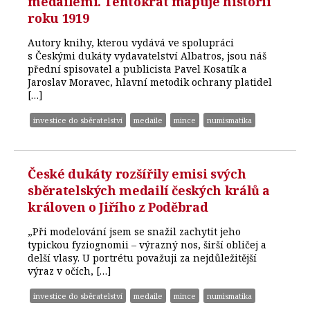
medailemi. Tentokrát mapuje historii
roku 1919
Autory knihy, kterou vydává ve spolupráci
s Českými dukáty vydavatelství Albatros, jsou náš
přední spisovatel a publicista Pavel Kosatík a
Jaroslav Moravec, hlavní metodik ochrany platidel
[…]
investice do sběratelství
medaile
mince
numismatika
České dukáty rozšířily emisi svých
sběratelských medailí českých králů a
královen o Jiřího z Poděbrad
„Při modelování jsem se snažil zachytit jeho
typickou fyziognomii – výrazný nos, širší obličej a
delší vlasy. U portrétu považuji za nejdůležitější
výraz v očích, […]
investice do sběratelství
medaile
mince
numismatika