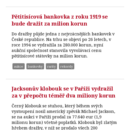
Pětitisícová bankovka z roku 1919 se
bude dražit za milion korun
Do dražby půjde jedna z nejvzácnějších bankovek v
České republice. Na trhu se objeví po 26 letech, v
roce 1994 se vydražila za 280.000 korun, nyní
aukční společnost stanovila vyvolávací cenu
pětitisícové státovky na milion korun.
aukce
bankovky
rarity
rekordy
Jacksonův klobouk se v Paříži vydražil
za v přepočtu téměř dva miliony korun
Černý klobouk se stuhou, který během svých
vystoupení nosil americký zpěvák Michael Jackson,
se na aukci v Paříži prodal za 77.640 eur (1,9
milionu korun) včetně poplatků. Klobouk byl zlatým
hřebem dražby, v níž se prodalo všech 200