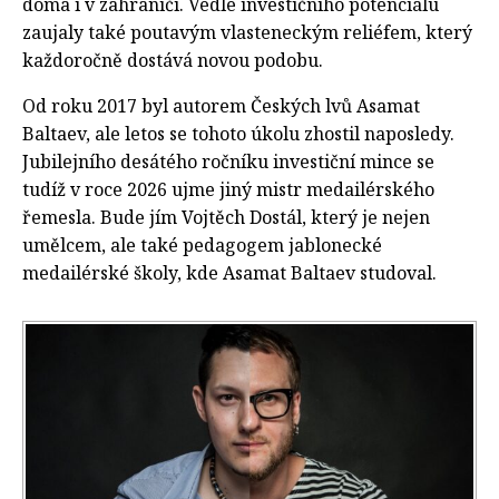
doma i v zahraničí. Vedle investičního potenciálu
zaujaly také poutavým vlasteneckým reliéfem, který
každoročně dostává novou podobu.
Od roku 2017 byl autorem Českých lvů Asamat
Baltaev, ale letos se tohoto úkolu zhostil naposledy.
Jubilejního desátého ročníku investiční mince se
tudíž v roce 2026 ujme jiný mistr medailérského
řemesla. Bude jím Vojtěch Dostál, který je nejen
umělcem, ale také pedagogem jablonecké
medailérské školy, kde Asamat Baltaev studoval.