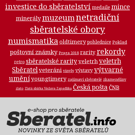
investice do sběratelství
mince
medaile
netradiční
muzeum
minerály
sběratelské obory
numismatika
oldtimery
pohlednice
Poklad
rekordy
poštovní známky
rarity
Praga 2018
veletrh
sběratelské rarity
veletrh
retro
Sběratel
výtvarné
veteráni
výstavy
vinyly
umění
youngtimery
zajímaví sběratelé
zkameněliny
Česká pošta
ČNB
zlato
Zlatá sbírka Václava Zapadlíka