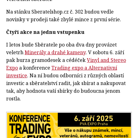
Na stánku Sberatelshop.cz č. 302 budou vedle
novinky v prodeji také zbylé mince z první série.
Čtyři akce na jednu vstupenku
I letos bude Sběratele po oba dva dny provázet
veletrh
Minerály a drahé kameny
. V sobotu 6. září
pak burza gramodesek a cédéček
Vinyl and Stereo
Expo
a konference
Trading expo a Alternativní
investice
. Na ní budou odborníci z různých oblastí
investic a sběratelství radit, jak sbírat a nakupovat
tak, aby hodnota vaší sbírky do budoucna jenom
rostla.