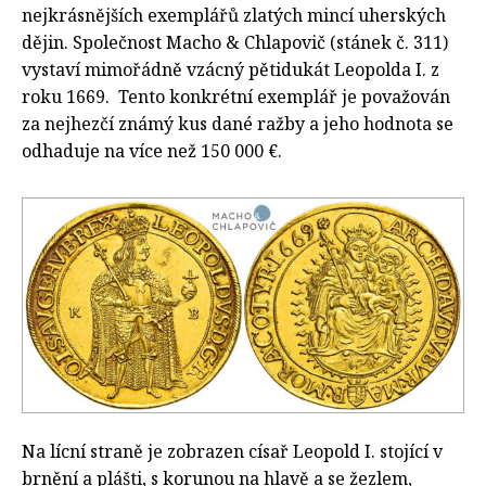
nejkrásnějších exemplářů zlatých mincí uherských
dějin. Společnost Macho & Chlapovič (stánek č. 311)
vystaví mimořádně vzácný pětidukát Leopolda I. z
roku 1669. Tento konkrétní exemplář je považován
za nejhezčí známý kus dané ražby a jeho hodnota se
odhaduje na více než 150 000 €.
Na lícní straně je zobrazen císař Leopold I. stojící v
brnění a plášti, s korunou na hlavě a se žezlem,