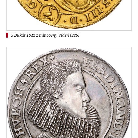
5 Dukát 1642 z mincovny Vídeň (326)