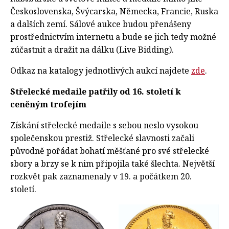
Československa, Švýcarska, Německa, Francie, Ruska
a dalších zemí. Sálové aukce budou přenášeny
prostřednictvím internetu a bude se jich tedy možné
zúčastnit a dražit na dálku (Live Bidding).
Odkaz na katalogy jednotlivých aukcí najdete
zde
.
Střelecké medaile patřily od 16. století k
ceněným trofejím
Získání střelecké medaile s sebou neslo vysokou
společenskou prestiž. Střelecké slavnosti začali
původně pořádat bohatí měšťané pro své střelecké
sbory a brzy se k nim připojila také šlechta. Největší
rozkvět pak zaznamenaly v 19. a počátkem 20.
století.