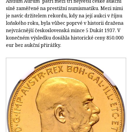
Antium Aurum patří mezi tří největší české aukční
síně zaměřené na prestižní numismatiku. Mezi nimi
je navíc držitelem rekordu, kdy na její aukci v říjnu
loňského roku, byla vůbec poprvé v historii dražena
nejvzácnější československá mince 5 Dukát 1937. V
konečném výsledku dosáhla historické ceny 850.000
eur bez aukční přirážky.