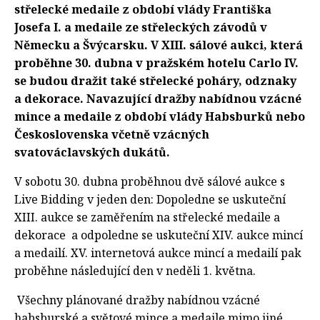
střelecké medaile z období vlády Františka
Josefa I. a medaile ze střeleckých závodů v
Německu a Švýcarsku. V XIII. sálové aukci, která
proběhne 30. dubna v pražském hotelu Carlo IV.
se budou dražit také střelecké poháry, odznaky
a dekorace. Navazující dražby nabídnou vzácné
mince a medaile z období vlády Habsburků nebo
Československa včetně vzácných
svatováclavských dukátů.
V sobotu 30. dubna proběhnou dvě sálové aukce s
Live Bidding v jeden den: Dopoledne se uskuteční
XIII. aukce se zaměřením na střelecké medaile a
dekorace a odpoledne se uskuteční XIV. aukce mincí
a medailí. XV. internetová aukce mincí a medailí pak
proběhne následující den v neděli 1. května.
Všechny plánované dražby nabídnou vzácné
habsburské a světové mince a medaile mimo jiné