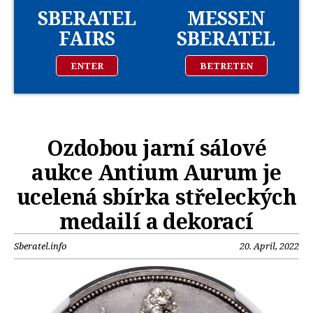
SBERATEL
MESSEN
FAIRS
SBERATEL
ENTER
BETRETEN
Ozdobou jarní sálové
aukce Antium Aurum je
ucelená sbírka střeleckých
medailí a dekorací
Sberatel.info
20. April, 2022