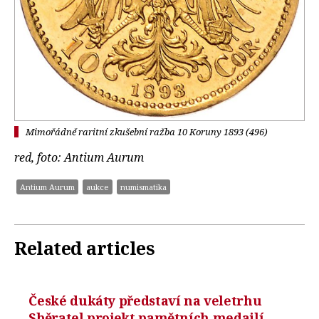
Mimořádně raritní zkušební ražba 10 Koruny 1893 (496)
red, foto: Antium Aurum
Antium Aurum
aukce
numismatika
Related articles
České dukáty představí na veletrhu
Sběratel projekt pamětních medailí