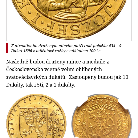
K atraktivním draženým mincím patří také položka 434 – 9
Dukát 1896 z miléniové ražby s nákladem 100 ks
Následně budou draženy mince a medaile z
Československa včetně velmi oblíbených
svatováclavských dukátů. Zastoupeny budou jak 10
Dukáty, tak i 5ti, 2 a 1 dukáty.