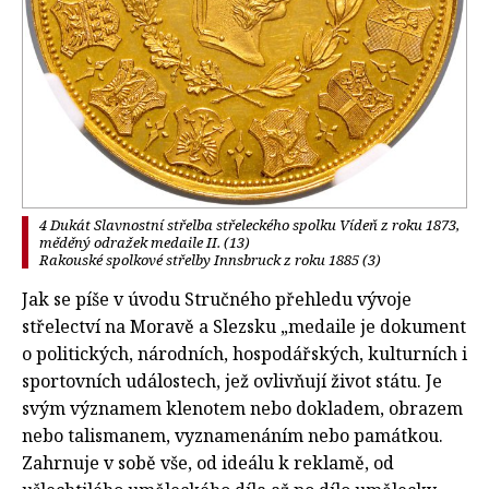
4 Dukát Slavnostní střelba střeleckého spolku Vídeň z roku 1873,
měděný odražek medaile II. (13)
Rakouské spolkové střelby Innsbruck z roku 1885 (3)
Jak se píše v úvodu Stručného přehledu vývoje
střelectví na Moravě a Slezsku „medaile je dokument
o politických, národních, hospodářských, kulturních i
sportovních událostech, jež ovlivňují život státu. Je
svým významem klenotem nebo dokladem, obrazem
nebo talismanem, vyznamenáním nebo památkou.
Zahrnuje v sobě vše, od ideálu k reklamě, od