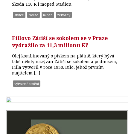
Škoda 110 R i moped Stadion.
aukce
fosilie
mince
rekordy
Fillovo Zátiší se sokolem se v Praze
vydražilo za 11,3 milionu Kč
Olej kombinovaný s pískem na plátně, který bývá
také někdy nazýván Zátiší se sokolem a podnosem,
Filla vytvořil v roce 1930. Dílo, jehož prvním
majitelem […]
výtvarné umění