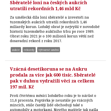
Sběratelé loni na českých aukcích
utratili rekordních 1,46 mld Kč
Za umělecká díla loni sběratelé a investoři na
tuzemských aukcích utratili rekordních 1,46
miliardy korun. Loňský obrat je nejvyšší v novodobé
historii tuzemského aukčního trhu po roce 1989.
Obrat roku 2021 je o 100 milionů korun větší než
dosavadní rekord z roku 2017.
aukce
rekordy
výtvarné umění
Vzácná desetikoruna se na Aukru
prodala za více jak 600 tisíc. Sběratelé
pak v dubnu vydražili věci za celkem
197 mil. Kč
Proti čtvrtému měsíci loňského roku je to nárůst o
11,6 procenta. Poptávka je neustále po vzácných
mincích, stále častěji lidé obchodují také s
automobily a motorkami. Nového majitele tak našla