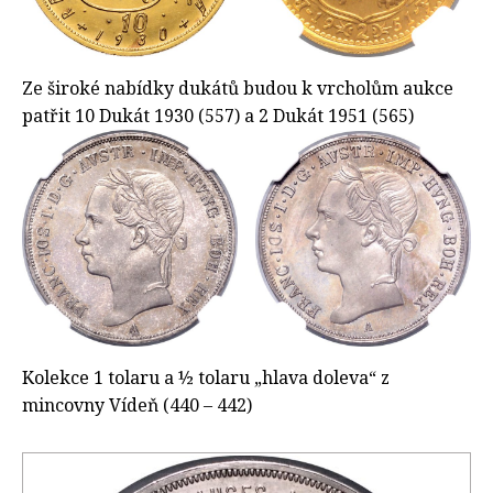
Ze široké nabídky dukátů budou k vrcholům aukce
patřit 10 Dukát 1930 (557) a 2 Dukát 1951 (565)
Kolekce 1 tolaru a ½ tolaru „hlava doleva“ z
mincovny Vídeň (440 – 442)