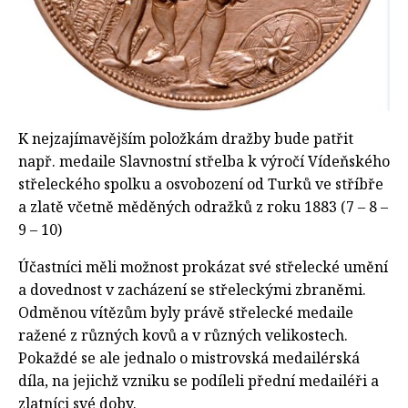
K nejzajímavějším položkám dražby bude patřit
např. medaile Slavnostní střelba k výročí Vídeňského
střeleckého spolku a osvobození od Turků ve stříbře
a zlatě včetně měděných odražků z roku 1883 (7 – 8 –
9 – 10)
Účastníci měli možnost prokázat své střelecké umění
a dovednost v zacházení se střeleckými zbraněmi.
Odměnou vítězům byly právě střelecké medaile
ražené z různých kovů a v různých velikostech.
Pokaždé se ale jednalo o mistrovská medailérská
díla, na jejichž vzniku se podíleli přední medailéři a
zlatníci své doby.