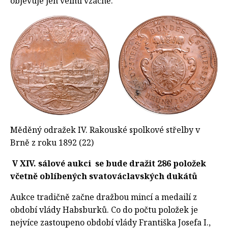
objevuje jen velmi vzácně.
Měděný odražek IV. Rakouské spolkové střelby v
Brně z roku 1892 (22)
V XIV. sálové aukci se bude dražit 286 položek
včetně oblíbených svatováclavských dukátů
Aukce tradičně začne dražbou mincí a medailí z
období vlády Habsburků. Co do počtu položek je
nejvíce zastoupeno období vlády Františka Josefa I.,