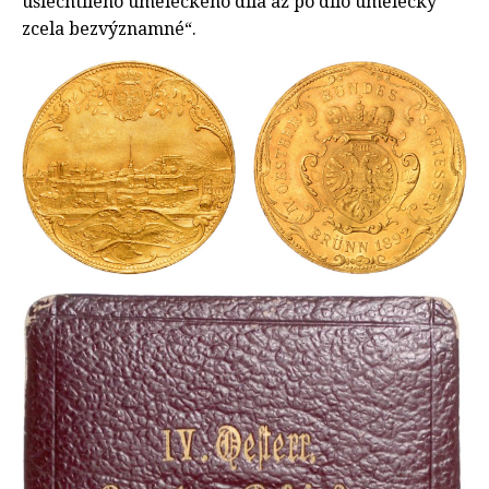
ušlechtilého uměleckého díla až po dílo umělecky
zcela bezvýznamné“.