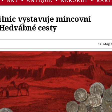
•
ART
•
ANTIQUE
•
REKORDY
•
RARI
lnic vystavuje mincovní
 Hedvábné cesty
11. May, 