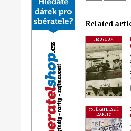
Related arti
#MUZEUM
#SBĚRATELSKÉ
RARITY