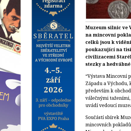
Muzeum silnic ve 
na mincovní pokla
celků jsou k vidění
poukazující na tis
civilizacemi Staré
stezky a hedvábné 
“Výstava Mincovní p
Západu a Východu, k
především k obchodn
válečnými taženími, 
uvádí vedoucí muze
Součástí sbírek Muz
mincovních pokladů 