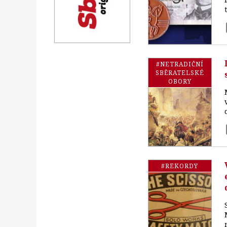
#NETRADIČNÍ
SBĚRATELSKÉ
OBORY
#REKORDY