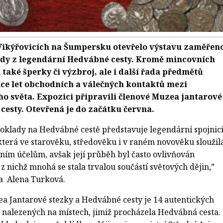
Vikýřovicích na Šumpersku otevřelo výstavu zaměřen
dy z legendární Hedvábné cesty. Kromě mincovních
 také šperky či výzbroj, ale i další řada předmětů
íce let obchodních a válečných kontaktů mezi
ho světa. Expozici připravili členové Muzea jantarové
cesty. Otevřená je do začátku června.
oklady na Hedvábné cestě představuje legendární spojnic
terá ve starověku, středověku i v raném novověku sloužil
ím účelům, avšak její průběh byl často ovlivňován
z nichž mnohá se stala trvalou součástí světových dějin,”
a Alena Turková.
ea Jantarové stezky a Hedvábné cesty je 14 autentických
nalezených na místech, jimiž procházela Hedvábná cesta.