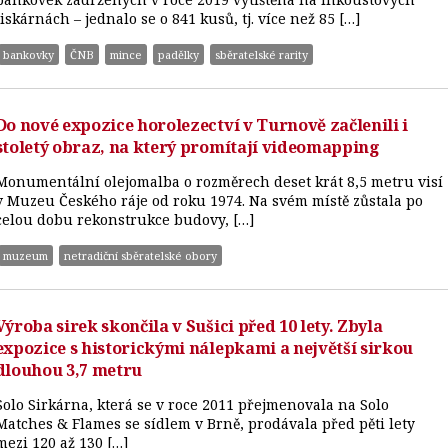
tiskárnách – jednalo se o 841 kusů, tj. více než 85 […]
bankovky
ČNB
mince
padělky
sběratelské rarity
Do nové expozice horolezectví v Turnově začlenili i
stoletý obraz, na který promítají videomapping
Monumentální olejomalba o rozměrech deset krát 8,5 metru visí
v Muzeu Českého ráje od roku 1974. Na svém místě zůstala po
celou dobu rekonstrukce budovy, […]
muzeum
netradiční sběratelské obory
Výroba sirek skončila v Sušici před 10 lety. Zbyla
expozice s historickými nálepkami a největší sirkou
dlouhou 3,7 metru
Solo Sirkárna, která se v roce 2011 přejmenovala na Solo
Matches & Flames se sídlem v Brně, prodávala před pěti lety
mezi 120 až 130 […]