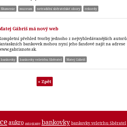
filumenie
muzeum
netradiční sběratelské obory
rekordy
Matej Gábriš má nový web
Kompletní přehled tvorby jednoho z nejvyhledávanějších autorů
fantaskních bankovek mohou nyní jeho fandové najít na adrese
www.gabrisnote.sk.
bankovky
bankovky veletrhu Sběratel
Matej Gábriš
« Zpět
ce
bankovky
aukro
bankovky veletrhu Sběratel
autogramy