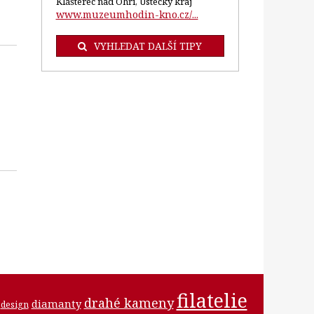
Klášterec nad Ohří, Ústecký kraj
www.muzeumhodin-kno.cz/...
VYHLEDAT DALŠÍ TIPY
filatelie
drahé kameny
diamanty
design