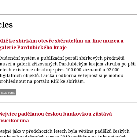
cles
Klíč ke sbírkám otevře sběratelům on-line muzea a
galerie Pardubického kraje
Evidenční systém a publikační portál sbírkových předmětů
muzeí a galerií zřizovaných Pardubickým krajem zhruba po pěti
letech existence obsahuje přes 100.000 záznamů a 92.000
digitálních objektů. Laická i odborná veřejnost si je mohou
prohlédnout na portálu Klíč ke sbírkám.
muzeum
Nejvíce padělanou českou bankovkou zůstává
tisícikoruna
Stejně jako v předchozích letech byla většina padělků českých
bankovek zadržených v roce 2019 vytištěna na inkoustových