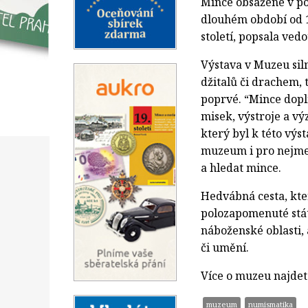
Mince obsažené v po
dlouhém období od 1.
století, popsala ved
Výstava v Muzeu sil
džitalů či drachem, 
poprvé. “Mince dopl
misek, výstroje a vý
který byl k této vý
muzeum i pro nejme
a hledat mince.
Hedvábná cesta, kte
polozapomenuté stát
náboženské oblasti,
či umění.
Více o muzeu najde
muzeum
numismatika