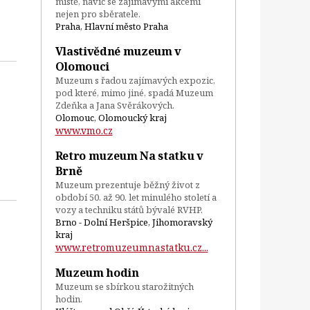
místě, navíc se zajímavými akcemi
nejen pro sběratele.
Praha, Hlavní město Praha
Vlastivědné muzeum v
Olomouci
Muzeum s řadou zajímavých expozic,
pod které, mimo jiné, spadá Muzeum
Zdeňka a Jana Svěrákových.
Olomouc, Olomoucký kraj
www.vmo.cz
Retro muzeum Na statku v
Brně
Muzeum prezentuje běžný život z
období 50. až 90. let minulého století a
vozy a techniku států bývalé RVHP.
Brno - Dolní Heršpice, Jihomoravský
kraj
www.retromuzeumnastatku.cz...
Muzeum hodin
Muzeum se sbírkou starožitných
hodin.