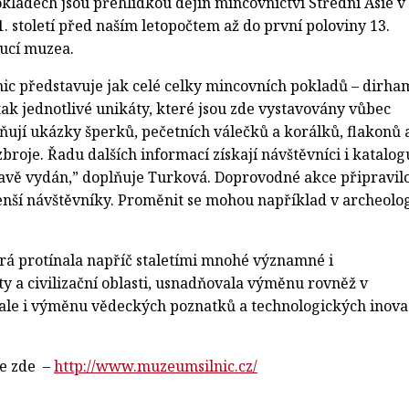
kladech jsou přehlídkou dějin mincovnictví Střední Asie v
 století před naším letopočtem až do první poloviny 13.
oucí muzea.
nic představuje jak celé celky mincovních pokladů – dirha
tak jednotlivé unikáty, které jsou zde vystavovány vůbec
ňují ukázky šperků, pečetních válečků a korálků, flakonů 
zbroje. Řadu dalších informací získají návštěvníci i katalog
stavě vydán,” doplňuje Turková. Doprovodné akce připravil
nší návštěvníky. Proměnit se mohou například v archeolo
rá protínala napříč staletími mnohé významné i
y a civilizační oblasti, usnadňovala výměnu rovněž v
 ale i výměnu vědeckých poznatků a technologických inova
te zde –
http://www.muzeumsilnic.cz/