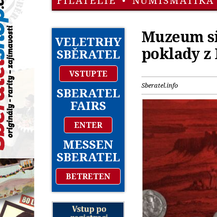
FILATELIE
•
NUMISMATIKA
Muzeum si
VELETRHY
poklady z
SBĚRATEL
VSTUPTE
Sberatel.info
SBERATEL
FAIRS
ENTER
MESSEN
SBERATEL
BETRETEN