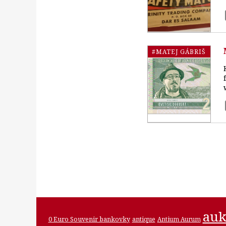
#MATEJ GÁBRIŠ
auk
0 Euro Souvenir bankovky
antique
Antium Aurum