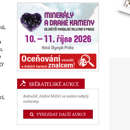
mů,
a
u,
o
gy
SBĚRATELSKÉ AUKCE
Bohužel, žádné blížící se aukce nebyly
cí,
nalezeny.
VYHLEDAT DALŠÍ AUKCE