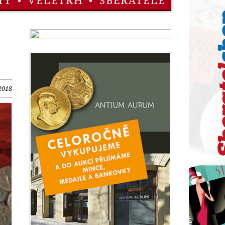
TY
•
VELETRH
•
SBĚRATELÉ
2018