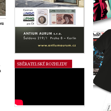
ou
SBĚRATELSKÉ ROZHLEDY
i
a