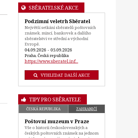
SBĚRATELSKÉ AKCE
Podzimní veletrh Sběratel
Největší setkání sběratelů poštovních
známek, mincí, bankovek a dalšího
sběratelstvi ve střední a východní
Evropě.
04.09.2026 - 05.09.2026
Praha, Česká republika
https://www.sberatel.inf...
VYHLEDAT DALŠÍ AKCE
TIPY PRO SBĚRATELE
ČESKÁ REPUBLIKA
ZAHRANIČÍ
Poštovní muzeum v Praze
Vše o historii československých a
českých poštovních známek na jednom