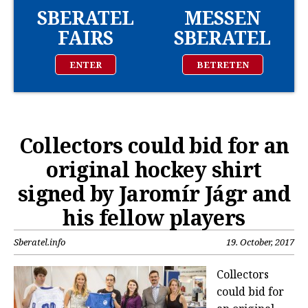
SBERATEL
MESSEN
FAIRS
SBERATEL
ENTER
BETRETEN
Collectors could bid for an
original hockey shirt
signed by Jaromír Jágr and
his fellow players
Sberatel.info
19. October, 2017
Collectors
could bid for