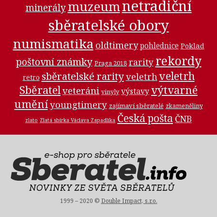
netradiční
muzeum
minerály
sběratelské obory
numismatika
oldtimery
pohlednice
Poklad
rekordy
poštovní známky
rarity
Praga 2018
veletrh
sběratelské rarity
veletrh
retro
Sběratel
výtvarné
veteráni
výstavy
vinyly
umění
youngtimery
zajímaví sběratelé
zkameněliny
Česká pošta
ČNB
zlato
Zlatá sbírka Václava Zapadlíka
1999 – 2020 ©
Double Impact, s.r.o.