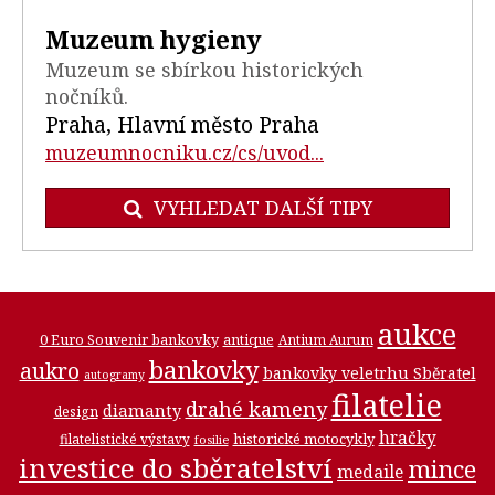
Muzeum hygieny
Muzeum se sbírkou historických
nočníků.
Praha, Hlavní město Praha
muzeumnocniku.cz/cs/uvod...
VYHLEDAT DALŠÍ TIPY
aukce
0 Euro Souvenir bankovky
antique
Antium Aurum
bankovky
aukro
bankovky veletrhu Sběratel
autogramy
filatelie
drahé kameny
diamanty
design
hračky
historické motocykly
filatelistické výstavy
fosilie
investice do sběratelství
mince
medaile