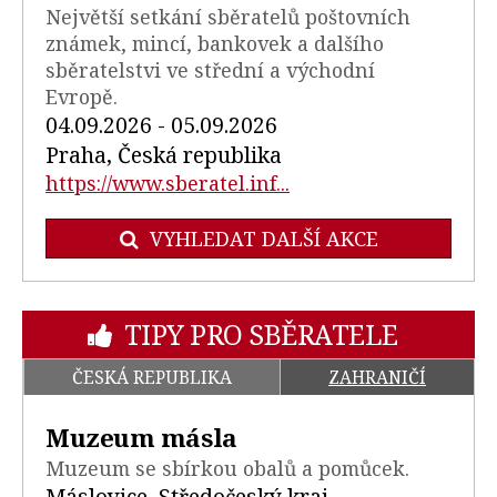
Největší setkání sběratelů poštovních
známek, mincí, bankovek a dalšího
sběratelstvi ve střední a východní
Evropě.
04.09.2026 - 05.09.2026
Praha, Česká republika
https://www.sberatel.inf...
VYHLEDAT DALŠÍ AKCE
TIPY PRO SBĚRATELE
ČESKÁ REPUBLIKA
ZAHRANIČÍ
Muzeum másla
Muzeum se sbírkou obalů a pomůcek.
Máslovice, Středočeský kraj