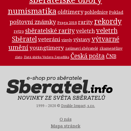
numismatika
oldtimery
pohlednice
Poklad
rekordy
poštovní známky
rarity
Praga 2018
veletrh
sběratelské rarity
veletrh
retro
Sběratel
výtvarné
veteráni
výstavy
vinyly
umění
youngtimery
zajímaví sběratelé
zkameněliny
Česká pošta
ČNB
zlato
Zlatá sbírka Václava Zapadlíka
1999 – 2020 ©
Double Impact, s.r.o.
O nás
Mapa stránek