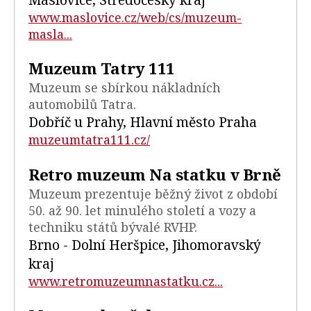
www.maslovice.cz/web/cs/muzeum-
masla...
Muzeum Tatry 111
Muzeum se sbírkou nákladních
automobilů Tatra.
Dobříč u Prahy, Hlavní město Praha
muzeumtatra111.cz/
Retro muzeum Na statku v Brně
Muzeum prezentuje běžný život z období
50. až 90. let minulého století a vozy a
techniku států bývalé RVHP.
Brno - Dolní Heršpice, Jihomoravský
kraj
www.retromuzeumnastatku.cz...