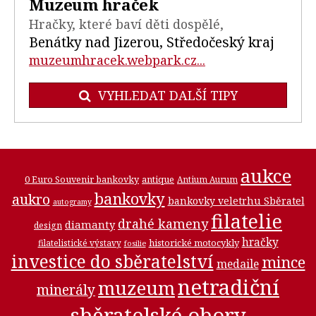
Muzeum hraček
Hračky, které baví děti dospělé,
Benátky nad Jizerou, Středočeský kraj
muzeumhracek.webpark.cz...
VYHLEDAT DALŠÍ TIPY
aukce
0 Euro Souvenir bankovky
antique
Antium Aurum
bankovky
aukro
bankovky veletrhu Sběratel
autogramy
filatelie
drahé kameny
diamanty
design
hračky
historické motocykly
filatelistické výstavy
fosilie
investice do sběratelství
mince
medaile
netradiční
muzeum
minerály
sběratelské obory