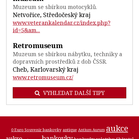
Muzeum se sbírkou motocyklů.
Netvořice, Středočeský kraj
www.veterankalendar.cz/index.php?
id=5&am...
Retromuseum
Muzeum se sbírkou nábytku, techniky a
dopravních prostředků z dob ČSSR.
Cheb, Karlovarský kraj
www.retromuseum.cz/
VYHLEDAT DALŠÍ TIPY
aukce
0 Euro Souvenir bankovky
antique
Antium Aurum
bankovky
aukro