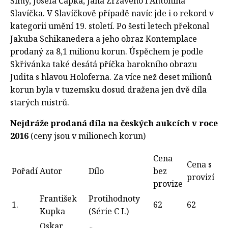
Šímy, Josefa Čapka, Jana Zrzavého i Antonína
Slavíčka. V Slavíčkově případě navíc jde i o rekord v
kategorii umění 19. století. Po šesti letech překonal
Jakuba Schikanedera a jeho obraz Kontemplace
prodaný za 8,1 milionu korun. Úspěchem je podle
Skřivánka také desátá příčka barokního obrazu
Judita s hlavou Holoferna. Za více než deset milionů
korun byla v tuzemsku dosud dražena jen dvě díla
starých mistrů.
Nejdráže prodaná díla na českých aukcích v roce
2016
(ceny jsou v milionech korun)
Cena
Cena s
Pořadí
Autor
Dílo
bez
provizí
provize
František
Protihodnoty
1.
62
62
Kupka
(Série C I.)
Oskar