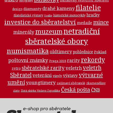
bankovky veletrhu Sběratel
autogramy
filatelie
drahé kameny
diamanty
design
hračky
historické motocykly
filatelistické výstavy
fosilie
investice do sběratelství
mince
medaile
netradiční
muzeum
minerály
sběratelské obory
numismatika
oldtimery
pohlednice
Poklad
rekordy
poštovní známky
rarity
Praga 2018
veletrh
sběratelské rarity
veletrh
retro
Sběratel
výtvarné
veteráni
výstavy
vinyly
umění
youngtimery
zajímaví sběratelé
zkameněliny
Česká pošta
ČNB
zlato
Zlatá sbírka Václava Zapadlíka