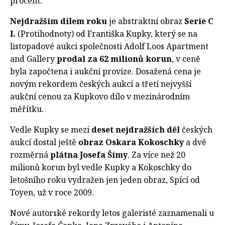
procent.
Nejdražším dílem roku
je abstraktní obraz
Serie C
I.
(Protihodnoty) od Františka Kupky, který se na
listopadové aukci společnosti Adolf Loos Apartment
and Gallery
prodal za 62 milionů korun
, v ceně
byla započtena i aukční provize. Dosažená cena je
novým rekordem českých aukcí a třetí nejvyšší
aukční cenou za Kupkovo dílo v mezinárodním
měřítku.
Vedle Kupky se mezi
deset nejdražších děl
českých
aukcí dostal ještě
obraz Oskara Kokoschky
a dvě
rozměrná
plátna Josefa Šímy
. Za více než 20
milionů korun byl vedle Kupky a Kokoschky do
letošního roku vydražen jen jeden obraz, Spící od
Toyen, už v roce 2009.
Nové autorské rekordy letos galeristé zaznamenali u