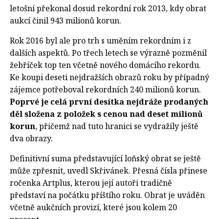
letošní překonal dosud rekordní rok 2013, kdy obrat
aukcí činil 943 milionů korun.
Rok 2016 byl ale pro trh s uměním rekordním i z
dalších aspektů. Po třech letech se výrazně pozměnil
žebříček top ten včetně nového domácího rekordu.
Ke koupi deseti nejdražších obrazů roku by případný
zájemce potřeboval rekordních 240 milionů korun.
Poprvé je celá první desítka nejdráže prodaných
děl složena z položek s cenou nad deset milionů
korun
, přičemž nad tuto hranici se vydražily ještě
dva obrazy.
Definitivní suma představující loňský obrat se ještě
může zpřesnit, uvedl Skřivánek. Přesná čísla přinese
ročenka Artplus, kterou její autoři tradičně
představí na počátku příštího roku. Obrat je uváděn
včetně aukčních provizí, které jsou kolem 20