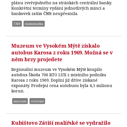
plánu zveřejněného na stránkách centrální banky.
Konkrétní termíny vydání jednotlivých mincí a
bankovek zatím ČNB neupřesnila.
ČNB
numismatika
Muzeum ve Vysokém Mýtě získalo
autobus Karosa z roku 1969. Možná se v
něm brzy projedete
Regionální muzeum ve Vysokém Mýtě koupilo
autobus Škoda 706 RTO LUX z místního podniku
Karosa z roku 1969. Doplní již dříve získané
exponáty. Prodejní cena autobusu byla 4,5 milionu
korun.
muzeum
veteráni
Kubištovo Zátiší malířské se vydražilo