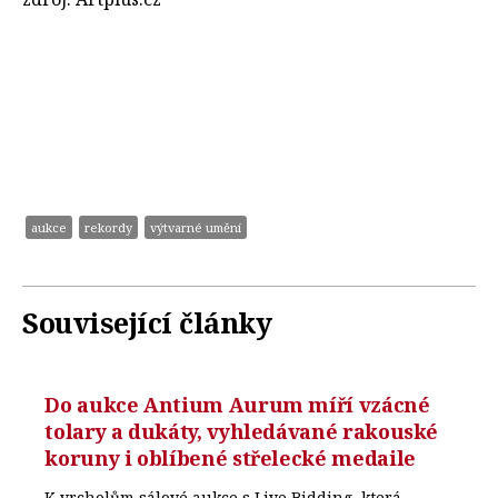
aukce
rekordy
výtvarné umění
Související články
Do aukce Antium Aurum míří vzácné
tolary a dukáty, vyhledávané rakouské
koruny i oblíbené střelecké medaile
K vrcholům sálové aukce s Live Bidding, která