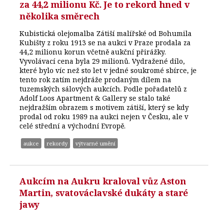
za 44,2 milionu Kč. Je to rekord hned v
několika směrech
Kubistická olejomalba Zátiší malířské od Bohumila
Kubišty z roku 1913 se na aukci v Praze prodala za
44,2 milionu korun včetně aukční přirážky.
Vyvolávací cena byla 29 milionů. Vydražené dílo,
které bylo víc než sto let v jedné soukromé sbírce, je
tento rok zatím nejdráže prodaným dílem na
tuzemských sálových aukcích. Podle pořadatelů z
Adolf Loos Apartment & Gallery se stalo také
nejdražším obrazem s motivem zátiší, který se kdy
prodal od roku 1989 na aukci nejen v Česku, ale v
celé střední a východní Evropě.
aukce
rekordy
výtvarné umění
Aukcím na Aukru kraloval vůz Aston
Martin, svatováclavské dukáty a staré
jawy