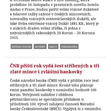
proběhne 10. listopadu v prostorách nového hotelu
Andaz v Praze, budou patřit velmi vzácné dukátové
a tolarové ražby ražené v českých mincovnách,
novoražby vzácných svatováclavských dukátů, ale
také třeba extrémně vzácný Dukát 1881 KB., který je
v aukcích dražen velmi zřídka, či jedna z
nejvzácnějších rakouských 20 Korun – 20 Koruna
1913.
Antium Aurum
medaile
mince
numismatika
ČNB příští rok vydá šest stříbrných a tři
zlaté mince i zvláštní bankovky
Česká národní banka (ČNB) vydá v příštím roce šest
stříbrných a tři zlaté mince. Kromě toho plánuje
emisi pamětní bankovky v nominální hodnotě 100
korun. Veřejnosti nabídne i oběžnou
pětitisícikorunu se speciálním přítiskem u
příležitosti 100. výročí zahájení činnosti Národní
banky Československé (NBČS). Vyplývá to z emisního