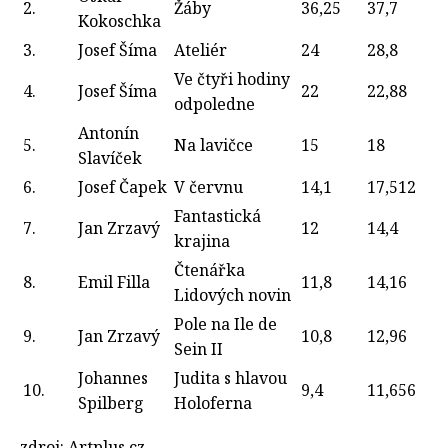
2.
Žáby
36,25
37,7
Kokoschka
3.
Josef Šíma
Ateliér
24
28,8
Ve čtyři hodiny
4.
Josef Šíma
22
22,88
odpoledne
Antonín
5.
Na lavičce
15
18
Slavíček
6.
Josef Čapek
V červnu
14,1
17,512
Fantastická
7.
Jan Zrzavý
12
14,4
krajina
Čtenářka
8.
Emil Filla
11,8
14,16
Lidových novin
Pole na Ile de
9.
Jan Zrzavý
10,8
12,96
Sein II
Johannes
Judita s hlavou
10.
9,4
11,656
Spilberg
Holoferna
zdroj: Artplus.cz