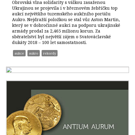
Obrovská vlna solidarity s válkou zasaženou
Ukrajinou se projevila i v březnovém žebříčku top
aukcí největšího tuzemského aukčního portálu
Aukro. Nejdražší položkou se stal vůz Aston Martin,
který se v dobročinné aukci na podporu ukrajinské
armády prodal za 2,465 milionu korun. Za
sběratelství byl největší zájem o Svatováclavské
dukáty 2018 – 100 let samostatnosti.
aukce
aukro
rekordy