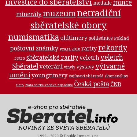
investice do sběratelství
mince
medaile
netradiční
muzeum
minerály
sběratelské obory
numismatika
oldtimery
pohlednice
Poklad
rekordy
poštovní známky
rarity
Praga 2018
veletrh
sběratelské rarity
veletrh
retro
Sběratel
výtvarné
veteráni
výstavy
vinyly
umění
youngtimery
zajímaví sběratelé
zkameněliny
Česká pošta
ČNB
zlato
Zlatá sbírka Václava Zapadlíka
1999 – 2020 ©
Double Impact, s.r.o.