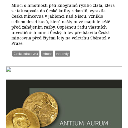
Minci o hmotnosti pěti kilogramů ryzího zlata, která
se tak zapsala do České knihy rekordů, vyrazila
Česká mincovna v Jablonci nad Nisou. Vzniklo
celkem deset kusů, které našly nové majitele ještě
před zahájením ražby. Úspěšnou řadu vlastních
investičních mincí Českých lev představila Česká
mincovna před čtyřmi lety na veletrhu Sběratel v
Praze.
Česká mincovna
mince
rekordy