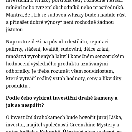
mínění nebo tvrzení obchodníků nebo prostředníků.
Mantra, že „trh se sudovou whisky bude i nadále růst
a přinášet dobré výnosy“ není rozhodně žádnou
jistotou.
Naprosto záleží na původu destilátu, reputaci
palírny, stáčení, kvalitě, sudování, délce zrání,
množství vyrobených lahví i konečném senzorickém
hodnocení výsledného produktu uznávanými
odborníky. Je třeba rozumět všem souvislostem,
které vytváří reálný vztah hodnoty, ceny a likvidity
produktu…
Podle čeho vybírat investiční drahé kameny a
jak se nespálit?
O investiční drahokamech bude hovořit Juraj Liška,
investor, majitel společnosti Greenshine Mystery a
autor knížek o Kolumbii. Účastníci akce se dozví, co