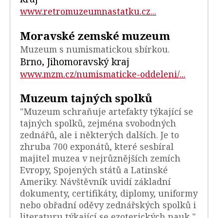
www.retromuzeumnastatku.cz...
Moravské zemské muzeum
Muzeum s numismatickou sbírkou.
Brno, Jihomoravský kraj
www.mzm.cz/numismaticke-oddeleni/...
Muzeum tajných spolků
"Muzeum schraňuje artefakty týkající se
tajných spolků, zejména svobodných
zednářů, ale i některých dalších. Je to
zhruba 700 exponátů, které sesbíral
majitel muzea v nejrůznějších zemích
Evropy, Spojených států a Latinské
Ameriky. Návštěvník uvidí základní
dokumenty, certifikáty, diplomy, uniformy
nebo obřadní oděvy zednářských spolků i
literaturu týkající se ezoterických nauk,"