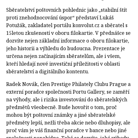
Sběratelství poštovních pohlednic jako „stabilní štít
proti znehodnocování úspor“ představí Lukáš
Potužák, zakladatel portálu konvolut.cz a sběratel s
15letou zkušeností v oboru filokartie. V přednášce se
dozvíte nejen základní informace o oboru filokartie,
jeho historii a výhledu do budoucna. Prezentace je
určena nejen začínajícím sběratelům, ale i všem,
kteří hledají nové investiční příležitosti v oblasti
sběratelství a digitálního kontentu.
Radek Novák, člen Prestige Philately Clubu Prague a
externí poradce společnosti Portu Gallery, se zaměří
na výhody, ale i rizika investování do sběratelských
předmětů všeobecně. Bude hovořit o tom, proč
mohou být poštovní známky a jiné sběratelské
předměty lepší, nežli třeba akcie nebo dluhopisy, ale
proč vám je váš finanční poradce v bance nebo jiné
společnosti nenabídne. Také se dozvíte, jaké výhody