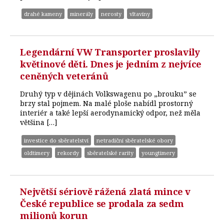
drahé kameny
minerály
nerosty
vltavíny
Legendární VW Transporter proslavily
květinové děti. Dnes je jedním z nejvíce
ceněných veteránů
Druhý typ v dějinách Volkswagenu po „brouku” se
brzy stal pojmem. Na malé ploše nabídl prostorný
interiér a také lepší aerodynamický odpor, než měla
většina […]
investice do sběratelství
netradiční sběratelské obory
oldtimery
rekordy
sběratelské rarity
youngtimery
Největší sériově rážená zlatá mince v
České republice se prodala za sedm
milionů korun