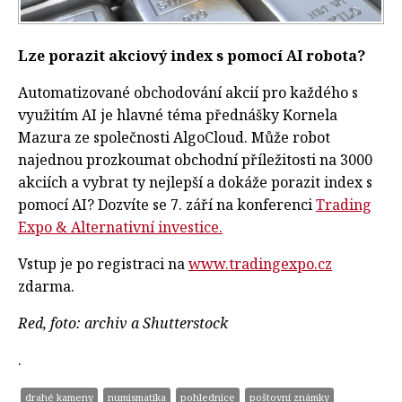
Lze porazit akciový index s pomocí AI robota?
Automatizované obchodování akcií pro každého s
využitím AI je hlavné téma přednášky Kornela
Mazura ze společnosti AlgoCloud. Může robot
najednou prozkoumat obchodní příležitosti na 3000
akciích a vybrat ty nejlepší a dokáže porazit index s
pomocí AI? Dozvíte se 7. září na konferenci
Trading
Expo & Alternativní investice.
Vstup je po registraci na
www.tradingexpo.cz
zdarma.
Red, foto: archiv
a Shutterstock
.
drahé kameny
numismatika
pohlednice
poštovní známky