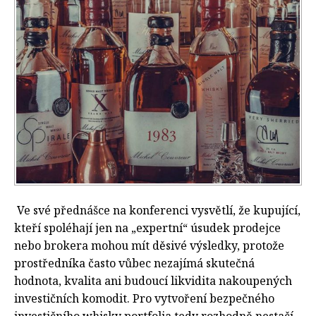
Ve své přednášce na konferenci vysvětlí, že kupující,
kteří spoléhají jen na „expertní“ úsudek prodejce
nebo brokera mohou mít děsivé výsledky, protože
prostředníka často vůbec nezajímá skutečná
hodnota, kvalita ani budoucí likvidita nakoupených
investičních komodit. Pro vytvoření bezpečného
investičního whisky portfolia tedy rozhodně nestačí