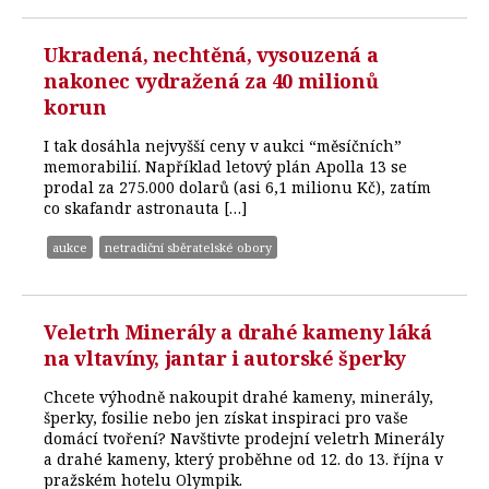
Ukradená, nechtěná, vysouzená a
nakonec vydražená za 40 milionů
korun
I tak dosáhla nejvyšší ceny v aukci “měsíčních”
memorabilií. Například letový plán Apolla 13 se
prodal za 275.000 dolarů (asi 6,1 milionu Kč), zatím
co skafandr astronauta […]
aukce
netradiční sběratelské obory
Veletrh Minerály a drahé kameny láká
na vltavíny, jantar i autorské šperky
Chcete výhodně nakoupit drahé kameny, minerály,
šperky, fosilie nebo jen získat inspiraci pro vaše
domácí tvoření? Navštivte prodejní veletrh Minerály
a drahé kameny, který proběhne od 12. do 13. října v
pražském hotelu Olympik.