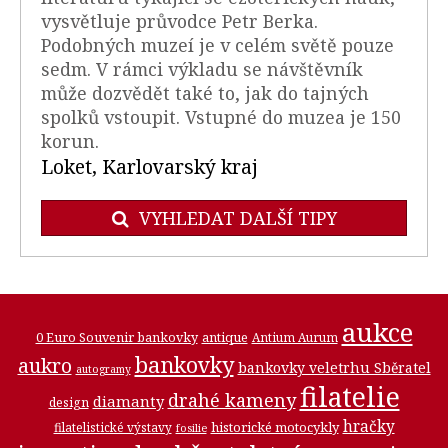
vysvětluje průvodce Petr Berka.
Podobných muzeí je v celém světě pouze
sedm. V rámci výkladu se návštěvník
může dozvědět také to, jak do tajných
spolků vstoupit. Vstupné do muzea je 150
korun.
Loket, Karlovarský kraj
VYHLEDAT DALŠÍ TIPY
aukce
0 Euro Souvenir bankovky
antique
Antium Aurum
bankovky
aukro
bankovky veletrhu Sběratel
autogramy
filatelie
drahé kameny
diamanty
design
hračky
historické motocykly
filatelistické výstavy
fosilie