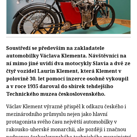
Soustředí se především na zakladatele
automobilky Václava Klementa. Návštěvníci na
ní mimo jiné uvidí dva motocykly Slavia a dvě ze
čtyř vozidel Laurin Klement, která Klement v
polovině 30. let pomocí inzerce osobně vykoupil
a v roce 1935 daroval do sbírek tehdejšího
Technického muzea československého.
Václav Klement výrazně přispěl k odkazu českého i
mezinárodního průmyslu nejen jako hlavní
protagonista svého času největší automobilky v
rakousko-uherské monarchii, ale později i značnou
podporou československého technického muzejnictví