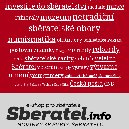
investice do sběratelství
mince
medaile
netradiční
muzeum
minerály
sběratelské obory
numismatika
oldtimery
pohlednice
Poklad
rekordy
poštovní známky
rarity
Praga 2018
veletrh
sběratelské rarity
veletrh
retro
Sběratel
výtvarné
veteráni
výstavy
vinyly
umění
youngtimery
zajímaví sběratelé
zkameněliny
Česká pošta
ČNB
zlato
Zlatá sbírka Václava Zapadlíka