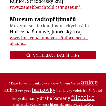
Kunice, Středočeský kraj
www.zamekberchtold.cz/muzeum/...
Muzeum radiopřijímačů
Muzeum se sbírkou historických rádií.
Hořice na Šumavě, Jihočeský kraj
www.horicenasumave.cz/informace-o-
obci/m...
VYHLEDAT DALŠÍ TIPY
aukce
0 Euro Souvenir bankovky
antique
Antium Aurum
bankovky
aukro
bankovky veletrhu Sběratel
autogramy
filatelie
drahé kameny
diamanty
design
hračky
historické motocykly
filatelistické výstavy
fosilie