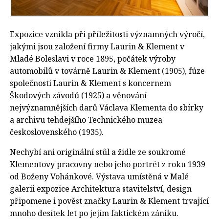
Expozice vznikla při příležitosti významných výročí,
jakými jsou založení firmy Laurin & Klement v
Mladé Boleslavi v roce 1895, počátek výroby
automobilů v továrně Laurin & Klement (1905), fúze
společnosti Laurin & Klement s koncernem
Škodových závodů (1925) a věnování
nejvýznamnějších darů Václava Klementa do sbírky
a archivu tehdejšího Technického muzea
československého (1935).
Nechybí ani originální stůl a židle ze soukromé
Klementovy pracovny nebo jeho portrét z roku 1939
od Boženy Vohánkové. Výstava umístěná v Malé
galerii expozice Architektura stavitelství, design
připomene i pověst značky Laurin & Klement trvající
mnoho desítek let po jejím faktickém zániku.