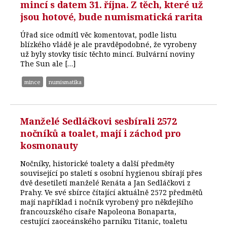
mincí s datem 31. října. Z těch, které už
jsou hotové, bude numismatická rarita
Úřad sice odmítl věc komentovat, podle listu
blízkého vládě je ale pravděpodobné, že vyrobeny
už byly stovky tisíc těchto mincí. Bulvární noviny
The Sun ale […]
mince
numismatika
Manželé Sedláčkovi sesbírali 2572
nočníků a toalet, mají i záchod pro
kosmonauty
Nočníky, historické toalety a další předměty
související po staletí s osobní hygienou sbírají přes
dvě desetiletí manželé Renáta a Jan Sedláčkovi z
Prahy. Ve své sbírce čítající aktuálně 2572 předmětů
mají například i nočník vyrobený pro někdejšího
francouzského císaře Napoleona Bonaparta,
cestující zaoceánského parníku Titanic, toaletu