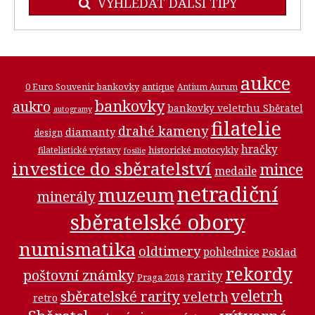
VYHLEDAT DALŠÍ TIPY
aukce
0 Euro Souvenir bankovky
antique
Antium Aurum
bankovky
aukro
bankovky veletrhu Sběratel
autogramy
filatelie
drahé kameny
diamanty
design
hračky
historické motocykly
filatelistické výstavy
fosilie
investice do sběratelství
mince
medaile
netradiční
muzeum
minerály
sběratelské obory
numismatika
oldtimery
pohlednice
Poklad
rekordy
poštovní známky
rarity
Praga 2018
veletrh
sběratelské rarity
veletrh
retro