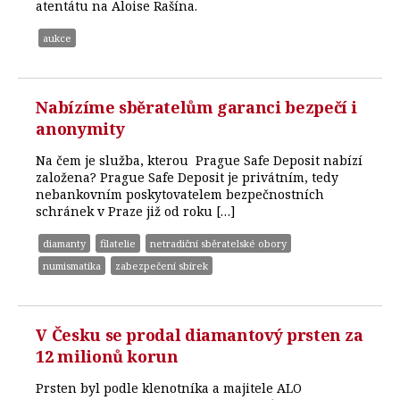
atentátu na Aloise Rašína.
aukce
Nabízíme sběratelům garanci bezpečí i
anonymity
Na čem je služba, kterou Prague Safe Deposit nabízí
založena? Prague Safe Deposit je privátním, tedy
nebankovním poskytovatelem bezpečnostních
schránek v Praze již od roku […]
diamanty
filatelie
netradiční sběratelské obory
numismatika
zabezpečení sbírek
V Česku se prodal diamantový prsten za
12 milionů korun
Prsten byl podle klenotníka a majitele ALO