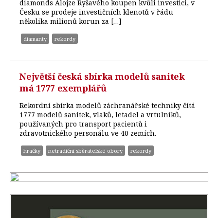
diamonds Alojze Ryšavého koupen kvůli investici, v
Česku se prodeje investičních klenotů v řádu
několika milionů korun za […]
diamanty
rekordy
Největší česká sbírka modelů sanitek
má 1777 exemplářů
Rekordní sbírka modelů záchranářské techniky čítá
1777 modelů sanitek, vlaků, letadel a vrtulníků,
používaných pro transport pacientů i
zdravotnického personálu ve 40 zemích.
hračky
netradiční sběratelské obory
rekordy