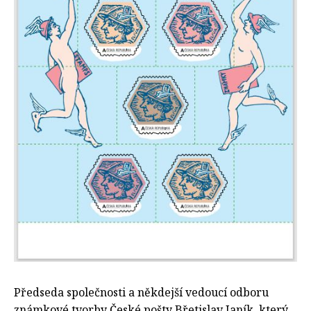
Předseda společnosti a někdejší vedoucí odboru
známkové tvorby České pošty Břetislav Janík, který