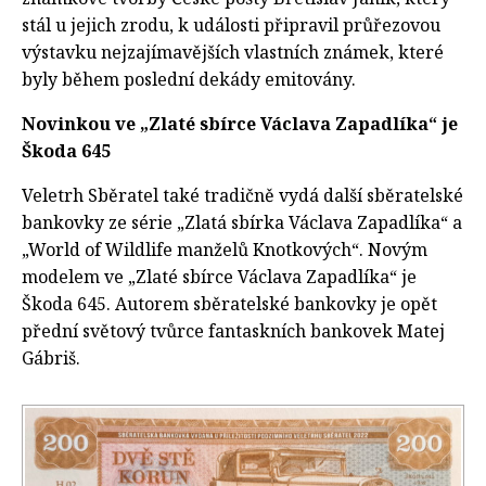
stál u jejich zrodu, k události připravil průřezovou
výstavku nejzajímavějších vlastních známek, které
byly během poslední dekády emitovány.
Novinkou ve „Zlaté sbírce Václava Zapadlíka“ je
Škoda 645
Veletrh Sběratel také tradičně vydá další sběratelské
bankovky ze série „Zlatá sbírka Václava Zapadlíka“ a
„World of Wildlife manželů Knotkových“. Novým
modelem ve „Zlaté sbírce Václava Zapadlíka“ je
Škoda 645. Autorem sběratelské bankovky je opět
přední světový tvůrce fantaskních bankovek Matej
Gábriš.