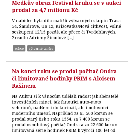
Medkův obraz Festival kruhu se v aukci
prodal za 4,7 milionu Kč
V nabídce byla díla malířů výtvarných skupin Trasa
54, Šmidrové, UB 12, Křižovatka/Nová citlivost, Volné
seskupení 12/15 pozdě, ale přece či Tvrdohlavých.
Zrcadlo Adrieny Šimotové […]
aukce
výtvarné umění
Na konci roku se prodal počítač Ondra
či limitované hodinky PRIM s Aloisem
Rašínem
Na Aukru si k Vánocům udělali radost jak sběratelé
investičních mincí, tak fanoušci auto-moto
veteránů, nadšenci do kuriozit, ale i milovníci
moderního umění. Například za 65 500 korun se
prodal starý tisk z roku 1554, za 7 400 korun se
prodal osmibitový počítač Ondra a za 22 600 korun
limitovaná série hodinek PRIM k výročí 100 let od