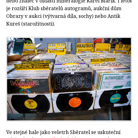
nebo znalec v oblasti mineralogie Karel Mařík. I letos
je rozšíří Klub sběratelů autogramů, aukční dům
Obrazy v aukci (výtvarná díla, sochy) nebo Antik
Kureš (starožitnosti).
Ve stejné hale jako veletrh Sběratel se uskuteční