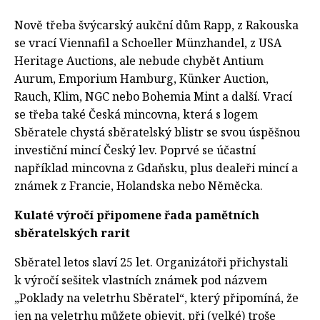
Nově třeba švýcarský aukční dům Rapp, z Rakouska
se vrací Viennafil a Schoeller Münzhandel, z USA
Heritage Auctions, ale nebude chybět Antium
Aurum, Emporium Hamburg, Künker Auction,
Rauch, Klim, NGC nebo Bohemia Mint a další. Vrací
se třeba také Česká mincovna, která s logem
Sběratele chystá sběratelský blistr se svou úspěšnou
investiční mincí Český lev. Poprvé se účastní
například mincovna z Gdaňsku, plus dealeři mincí a
známek z Francie, Holandska nebo Něměcka.
Kulaté výročí připomene řada pamětních
sběratelských rarit
Sběratel letos slaví 25 let. Organizátoři přichystali
k výročí sešitek vlastních známek pod názvem
„Poklady na veletrhu Sběratel“, který připomíná, že
jen na veletrhu můžete objevit, při (velké) troše