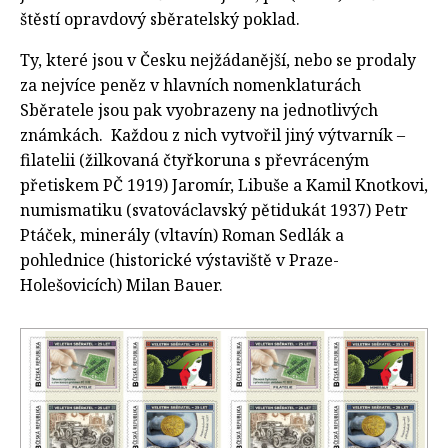
štěstí opravdový sběratelský poklad.
Ty, které jsou v Česku nejžádanější, nebo se prodaly
za nejvíce peněz v hlavních nomenklaturách
Sběratele jsou pak vyobrazeny na jednotlivých
známkách. Každou z nich vytvořil jiný výtvarník –
filatelii (žilkovaná čtyřkoruna s převráceným
přetiskem PČ 1919) Jaromír, Libuše a Kamil Knotkovi,
numismatiku (svatováclavský pětidukát 1937) Petr
Ptáček, minerály (vltavín) Roman Sedlák a
pohlednice (historické výstaviště v Praze-
Holešovicích) Milan Bauer.