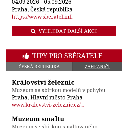
04.09.2026 - 05.09.2026
Praha, Česká republika
https://www.sberatel.inf...
VYHLEDAT DALŠÍ AKCE
TIPY PRO SBĚRATELE
ČESKÁ REPUBLIKA
ZAHRANIČÍ
Království železnic
Muzeum se sbírkou modelů v pohybu.
Praha, Hlavní město Praha
www.kralovstvi-zeleznic.cz/...
Muzeum smaltu
Muzeum se sbírkou smaltovaného