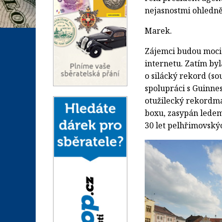
nejasnostmi ohledně
Marek.
Zájemci budou moci
internetu. Zatím byl
o silácký rekord (so
spolupráci s Guinne
otužilecký rekordma
boxu, zasypán ledem
30 let pelhřimovský