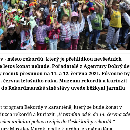
v - město rekordů, který je přehlídkou nevšedních
e letos konat nebude. Pořadatelé z Agentury Dobrý d
tý ročník přesunou na 11. a 12. června 2021. Původně by
7. června letošního roku. Muzeum rekordů a kuriozit
a do Rekordmanské síně slávy uvede běžkyni Jarmilu
t program Rekordy v karanténě, který se bude konat v
uzea rekordů a kuriozit.
„V termínu od 8. do 14. června zde
eden unikátní pokus o zápis do České knihy rekordů,”
tury Miroslav Marek, podle kterého je změna dána