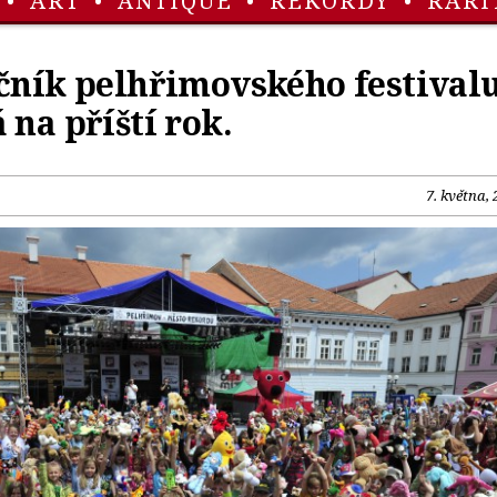
•
ART
•
ANTIQUE
•
REKORDY
•
RARI
očník pelhřimovského festival
 na příští rok.
7. května,