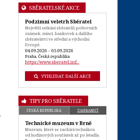
SBĚRATELSKÉ AKCE
Podzimní veletrh Sběratel
Největší setkání sběratelů poštovních
známek, mincí, bankovek a dalšího
sběratelstvi ve střední a východní
Evropě.
04.09.2026 - 05.09.2026
Praha, Česká republika
https://www.sberatel.inf...
VYHLEDAT DALŠÍ AKCE
TIPY PRO SBĚRATELE
ČESKÁ REPUBLIKA
ZAHRANIČÍ
”
Technické muzeum v Brně
Muzeum, které se zaobírá technikou
od hodinových součástek až po letadla.