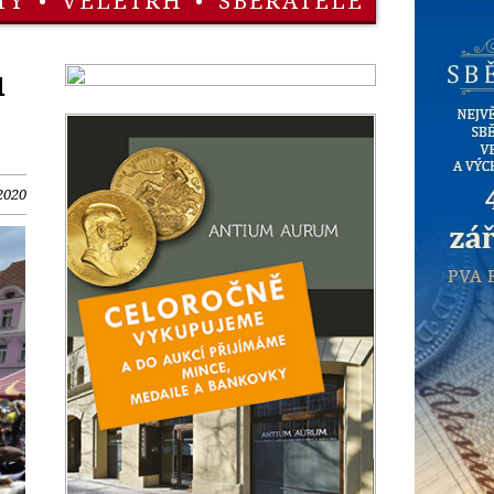
TY
•
VELETRH
•
SBĚRATELÉ
u
 2020