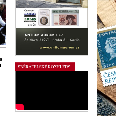
en
l
SBĚRATELSKÉ ROZHLEDY