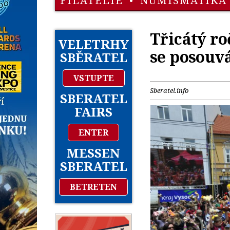
FILATELIE
•
NUMISMATIKA
Třicátý r
VELETRHY
se posouvá
SBĚRATEL
VSTUPTE
Sberatel.info
SBERATEL
FAIRS
ENTER
MESSEN
SBERATEL
BETRETEN