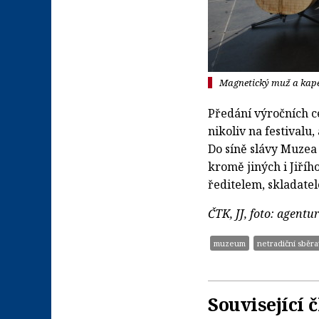
Magnetický muž a kapel
Předání výročních c
nikoliv na festivalu
Do síně slávy Muzea
kromě jiných i Jiří
ředitelem, skladate
ČTK, JJ, foto: agentu
muzeum
netradiční sběr
Související 