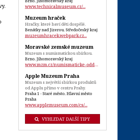
Brno, Jihomoravský kraj
vy.
www.technicalmuseum.cz/...
Muzeum hraček
o
Hračky, které baví děti dospělé,
Benátky nad Jizerou, Středočeský kraj
muzeumhracek.webpark.cz...
Moravské zemské muzeum
Muzeum s numismatickou sbírkou.
Brno, Jihomoravský kraj
www.mzm.cz/numismaticke-oddeleni/...
Apple Muzeum Praha
Muzeum s největší sbírkou produktů
od Applu přímo v centru Prahy.
Praha 1 - Staré město, Hlavní město
Praha
www.applemuseum.com/cs/...
VYHLEDAT DALŠÍ TIPY