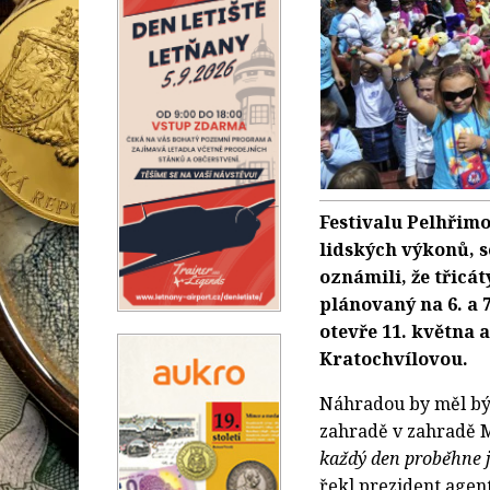
Festivalu Pelhřimo
lidských výkonů, s
oznámili, že třicá
plánovaný na 6. a 
otevře 11. května 
Kratochvílovou.
Náhradou by měl bý
zahradě v zahradě M
každý den proběhne j
řekl prezident agen