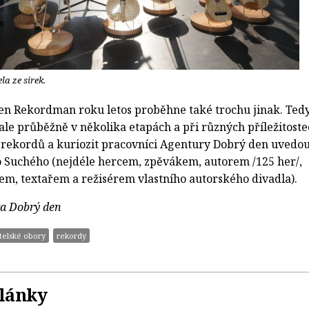
a ze sirek.
en Rekordman roku letos proběhne také trochu jinak. Ted
, ale průběžně v několika etapách a při různých příležitoste
 rekordů a kuriozit pracovníci Agentury Dobrý den uvedo
ho Suchého (nejdéle hercem, zpěvákem, autorem /125 her/,
lem, textařem a režisérem vlastního autorského divadla).
ra Dobrý den
atelské obory
rekordy
články