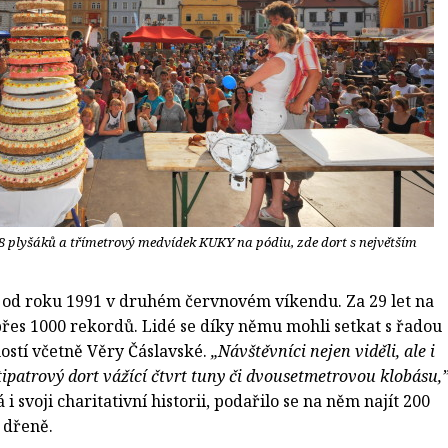
 plyšáků a třímetrový medvídek KUKY na pódiu, zde dort s největším
ý od roku 1991 v druhém červnovém víkendu. Za 29 let na
řes 1000 rekordů. Lidé se díky němu mohli setkat s řadou
stí včetně Věry Čáslavské.
„Návštěvníci nejen viděli, ale i
patrový dort vážící čtvrt tuny či dvousetmetrovou klobásu,
 svoji charitativní historii, podařilo se na něm najít 200
 dřeně.