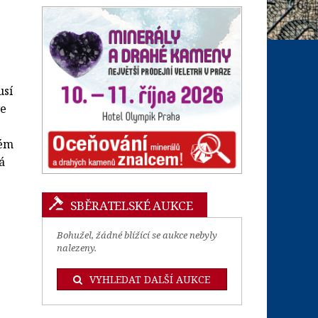
usí
ve
ném
á
SBĚRATELSKÉ AUKCE
Bohužel, žádné blížící se aukce nebyly
nalezeny.
VYHLEDAT DALŠÍ AUKCE