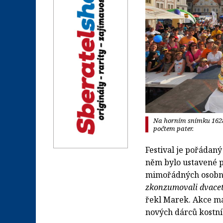
Na horním snímku 1628
počtem pater.
Festival je pořádan
něm bylo ustavené p
mimořádných osobno
zkonzumovali dvaceti
řekl Marek. Akce má i
nových dárců kostní