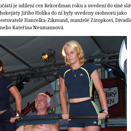
částí je udílení cen Rekordman roku a uvedení do síně slá
 hokejisty Jiřího Holíka do ní byly uvedeny osobnosti jako
cestovatelé Hanzelka-Zikmund, manželé Zátopkovi, Divadl
, nebo Kateřina Neumannová.