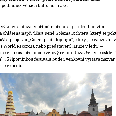
 podmínek větších kulturních akcí.
 výkony sledovat v přímém přenosu prostřednictvím
a ohlášena např. účast René Golema Richtera, který se pok
učást projektu „Golem proti dopingu“, který je realizován 
ss World Records), nebo představení „Muže v ledu“ –
n se pokusí překonat světový rekord (uzavřen v proskle
)… Připomínkou festivalu bude i venkovní výstava nazvan
ch rekordů.