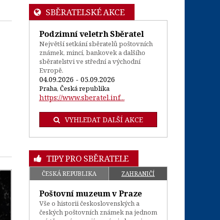
SBĚRATELSKÉ AKCE
Podzimní veletrh Sběratel
Největší setkání sběratelů poštovních
známek, mincí, bankovek a dalšího
sběratelstvi ve střední a východní
Evropě.
04.09.2026 - 05.09.2026
Praha, Česká republika
https://www.sberatel.inf...
VYHLEDAT DALŠÍ AKCE
TIPY PRO SBĚRATELE
ČESKÁ REPUBLIKA
ZAHRANIČÍ
Poštovní muzeum v Praze
Vše o historii československých a
českých poštovních známek na jednom