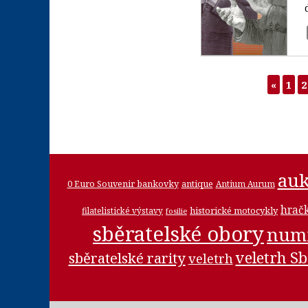
«
1
2
auk
0 Euro Souvenir bankovky
antique
Antium Aurum
hrač
historické motocykly
filatelistické výstavy
fosilie
sběratelské obory
num
veletrh Sb
sběratelské rarity
veletrh