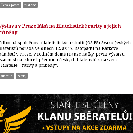
Česká pošta
filatelie
Výstava v Praze láká na filatelistické rarity a jejich
příběhy
Odborná společnost filatelistických studií (OS FS) Svazu českých
filatelistů pořádá ve dnech 12. až 17. listopadu na Kafkově
náměstí v Praze, v rodném domě Franze Kafky, první výstavu
vzácností ze sbírek předních českých filatelistů s názvem
„Filatelie – rarity a příběhy“.
filatelie
rarity