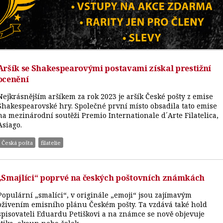
Aršík se Shakespearovými postavami získal prestižní
ocenění
Nejkrásnějším aršíkem za rok 2023 je aršík České pošty z emise
Shakespearovské hry. Společné první místo obsadila tato emise
na mezinárodní soutěži Premio Internationale d´Arte Filatelica,
Asiago.
Česká pošta
filatelie
„Smajlíci“ poprvé na českých poštovních známkách
Populární „smalíci“, v originále „emoji“ jsou zajímavým
oživením emisního plánu Českém pošty. Ta vzdává také hold
spisovateli Eduardu Petiškovi a na známce se nově objevuje