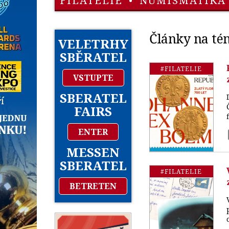
FILATELIE
•
NUMISMATIKA
Články na té
VELETRHY
SBĚRATEL
#FILATELIE
VSTUPTE
SBERATEL
FAIRS
ENTER
MESSEN
SBERATEL
#FILATELIE
BETRETEN