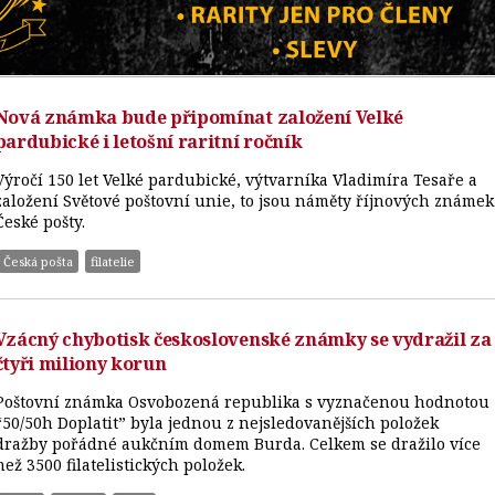
Nová známka bude připomínat založení Velké
pardubické i letošní raritní ročník
Výročí 150 let Velké pardubické, výtvarníka Vladimíra Tesaře a
založení Světové poštovní unie, to jsou náměty říjnových známek
České pošty.
Česká pošta
filatelie
Vzácný chybotisk československé známky se vydražil za
čtyři miliony korun
Poštovní známka Osvobozená republika s vyznačenou hodnotou
“50/50h Doplatit” byla jednou z nejsledovanějších položek
dražby pořádné aukčním domem Burda. Celkem se dražilo více
než 3500 filatelistických položek.