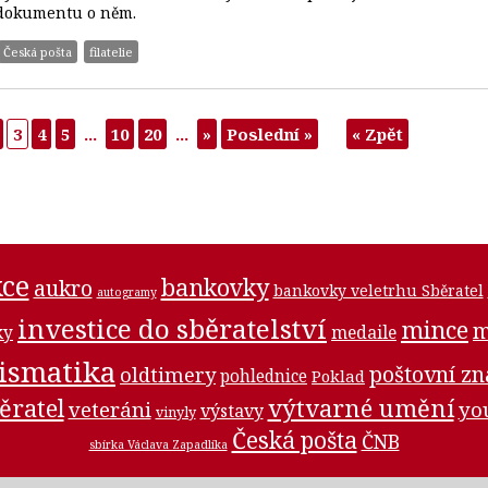
dokumentu o něm.
Česká pošta
filatelie
3
4
5
...
10
20
...
»
Poslední »
« Zpět
ce
bankovky
aukro
bankovky veletrhu Sběratel
autogramy
investice do sběratelství
mince
m
medaile
ky
ismatika
poštovní z
oldtimery
pohlednice
Poklad
ěratel
výtvarné umění
veteráni
yo
výstavy
vinyly
Česká pošta
ČNB
sbírka Václava Zapadlíka