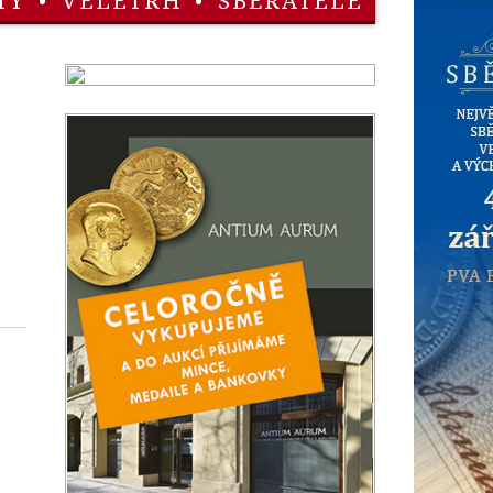
TY
•
VELETRH
•
SBĚRATELÉ