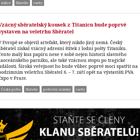
aukce
filatelie
rarity
Vzácný sběratelský kousek z Titanicu bude poprvé
vystaven na veletrhu Sběratel
V Evropě se objevil artefakt, který nikdo jiný nemá. Český
sběratel získal vzácný adresní štítek z lodní pošty Titaniku.
Tento malý kus papíru nese v sobě nejen historii slavného
zaoceánského parníku, ale také vzácnou stopu po tragické
události. Široká veřejnost ho bude vůbec poprvé moci spatřit na
podzimním veletrhu Sběratel 6. – 7. září opět na výstavišti PVA
Expo v Praze.
Česká pošta
filatelie
poštovní známky
rarity