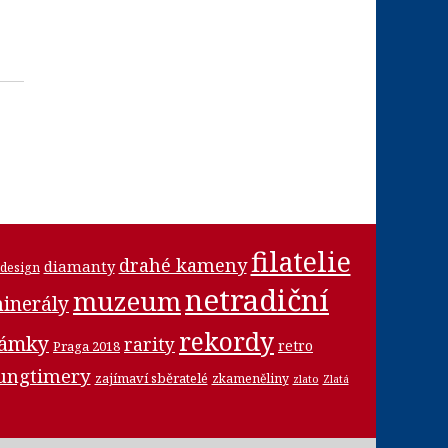
filatelie
drahé kameny
diamanty
design
netradiční
muzeum
inerály
rekordy
námky
rarity
retro
Praga 2018
ungtimery
zajímaví sběratelé
zkameněliny
zlato
Zlatá