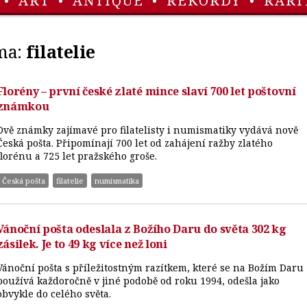
•
ART
•
ANTIQUE
•
REKORDY
•
RARI
ma:
filatelie
Florény – první české zlaté mince slaví 700 let poštovní
známkou
Dvě známky zajímavé pro filatelisty i numismatiky vydává nově
Česká pošta. Připomínají 700 let od zahájení ražby zlatého
florénu a 725 let pražského groše.
Česká pošta
filatelie
numismatika
Vánoční pošta odeslala z Božího Daru do světa 302 kg
zásilek. Je to 49 kg více než loni
Vánoční pošta s příležitostným razítkem, které se na Božím Daru
používá každoročně v jiné podobě od roku 1994, odešla jako
obvykle do celého světa.