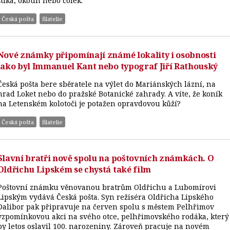
štika, okoun nebo čolek.
Česká pošta
filatelie
Nové známky připomínají známé lokality i osobnosti
jako byl Immanuel Kant nebo typograf Jiří Rathouský
Česká pošta bere sběratele na výlet do Mariánských lázní, na
hrad Loket nebo do pražské Botanické zahrady. A víte, že koník
na Letenském kolotoči je potažen opravdovou kůží?
Česká pošta
filatelie
Slavní bratři nově spolu na poštovních známkách. O
Oldřichu Lipském se chystá také film
Poštovní známku věnovanou bratrům Oldřichu a Lubomírovi
Lipským vydává Česká pošta. Syn režiséra Oldřicha Lipského
Dalibor pak připravuje na červen spolu s městem Pelhřimov
vzpomínkovou akci na svého otce, pelhřimovského rodáka, který
by letos oslavil 100. narozeniny. Zároveň pracuje na novém