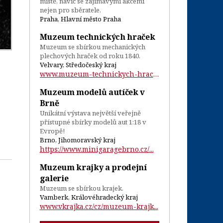
místě, navíc se zajímavými akcemi
nejen pro sběratele.
Praha, Hlavní město Praha
Muzeum technických hraček
Muzeum se sbírkou mechanických
plechových hraček od roku 1840.
Velvary, Středočeský kraj
www.muzeum-technickych-hracek.cz/...
Muzeum modelů autíček v
Brně
Unikátní výstava největší veřejně
přístupné sbírky modelů aut 1:18 v
Evropě!
Brno, Jihomoravský kraj
https://www.minigaragebrno.cz/...
Muzeum krajky a prodejní
galerie
Muzeum se sbírkou krajek.
Vamberk, Královéhradecký kraj
www.vkrajka.cz/cz/muzeum-krajk...