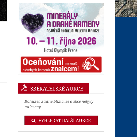
SBĚRATELSKÉ AUKCE
Bohužel, žádné blížící se aukce nebyly
nalezeny.
VYHLEDAT DALŠÍ AUKCE