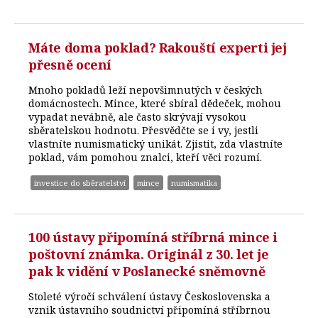
Máte doma poklad? Rakouští experti jej
přesně ocení
Mnoho pokladů leží nepovšimnutých v českých
domácnostech. Mince, které sbíral dědeček, mohou
vypadat nevábně, ale často skrývají vysokou
sběratelskou hodnotu. Přesvědčte se i vy, jestli
vlastníte numismatický unikát. Zjistit, zda vlastníte
poklad, vám pomohou znalci, kteří věci rozumí.
investice do sběratelství
mince
numismatika
100 ústavy připomíná stříbrná mince i
poštovní známka. Originál z 30. let je
pak k vidění v Poslanecké sněmovně
Stoleté výročí schválení ústavy Československa a
vznik ústavního soudnictví připomíná stříbrnou