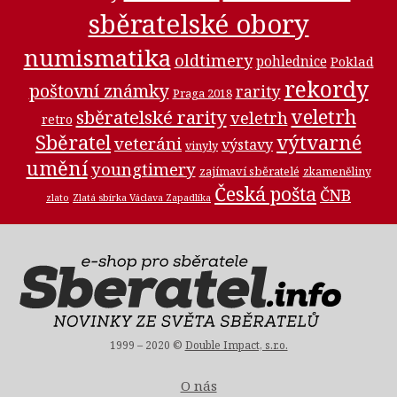
sběratelské obory
numismatika
oldtimery
pohlednice
Poklad
rekordy
poštovní známky
rarity
Praga 2018
veletrh
sběratelské rarity
veletrh
retro
Sběratel
výtvarné
veteráni
výstavy
vinyly
umění
youngtimery
zajímaví sběratelé
zkameněliny
Česká pošta
ČNB
zlato
Zlatá sbírka Václava Zapadlíka
1999 – 2020 ©
Double Impact, s.r.o.
O nás