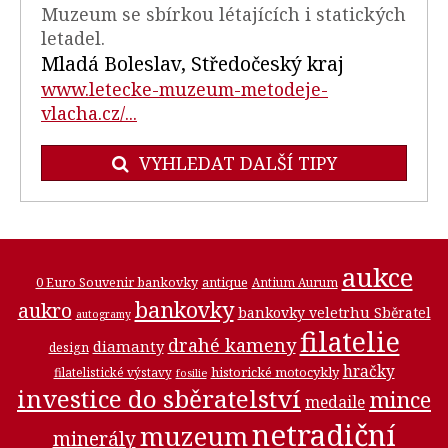
Muzeum se sbírkou létajících i statických
letadel.
Mladá Boleslav, Středočeský kraj
www.letecke-muzeum-metodeje-
vlacha.cz/...
VYHLEDAT DALŠÍ TIPY
aukce
0 Euro Souvenir bankovky
antique
Antium Aurum
bankovky
aukro
bankovky veletrhu Sběratel
autogramy
filatelie
drahé kameny
diamanty
design
hračky
historické motocykly
filatelistické výstavy
fosilie
investice do sběratelství
mince
medaile
netradiční
muzeum
minerály