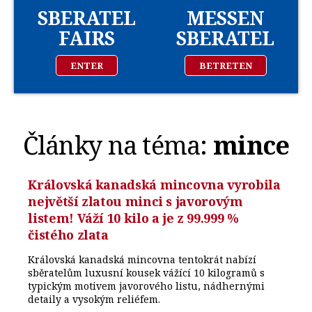
SBERATEL
MESSEN
FAIRS
SBERATEL
ENTER
BETRETEN
Články na téma:
mince
Královská kanadská mincovna vyrobila
největší zlatou minci s javorovým
listem! Váží 10 kilo a je z 99.999 %
čistého zlata
Královská kanadská mincovna tentokrát nabízí
sběratelům luxusní kousek vážící 10 kilogramů s
typickým motivem javorového listu, nádhernými
detaily a vysokým reliéfem.