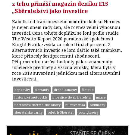
z trhu přináší magazín deníku E15
„Sběratelství jako investice
Kabelka od francouzského módního kolosu Hermès
je nejen snem řady žen, ale rovněž velmi výnosnou
investicí. Cena tohoto doplňku se loni podle studie
The Wealth Report 2020 poradenské společnosti
Knight Frank zvýšila za rok o třináct procent. Z
alternativních investic se loni dařilo také známkám,
které přinesly šestiprocentní zhodnocení.
Pětiprocentní nárůst hodnoty pak zaznamenaly
umělecké předměty a vzácná whisky, která byla v
roce 2018 suverénní jedničkou mezi alternativními
investicemi.
bankovky
diamanty
drahé kameny
filatelie
historické motocykly
investice do sběratelství
mince
netradiční sběratelské obory
numismatika
oldtimery
sběratelské rarity
veletrh Sběratel
youngtimery