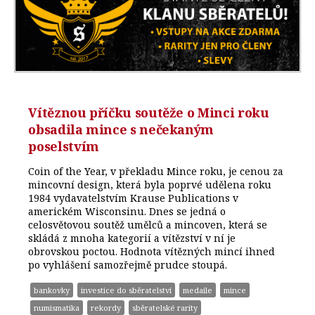
Vítěznou příčku soutěže o Minci roku
obsadila mince s nečekaným
poselstvím
Coin of the Year, v překladu Mince roku, je cenou za
mincovní design, která byla poprvé udělena roku
1984 vydavatelstvím Krause Publications v
americkém Wisconsinu. Dnes se jedná o
celosvětovou soutěž umělců a mincoven, která se
skládá z mnoha kategorií a vítězství v ní je
obrovskou poctou. Hodnota vítězných mincí ihned
po vyhlášení samozřejmě prudce stoupá.
bankovky
investice do sběratelství
medaile
mince
numismatika
rekordy
sběratelské rarity