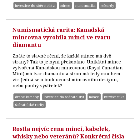
investice do sběratelství
mince
numismatika
rekordy
Numismatická rarita: Kanadská
mincovna vyrobila minci ve tvaru
diamantu
Znáte to slavné rčení, že každá mince má dvě
strany? Tak to je nyní překonáno. Unikátní mince
vytvořená Kanadskou mincovnou (Royal Canadian
Mint) má tvar diamantu a stran má tedy mnohem
víc. Jedná se o budoucnost mincovního designu,
nebo pouhý výstřelek?
drahé kameny
investice do sběratelství
mince
numismatika
sběratelské rarity
Rostla nejvíc cena mincí, kabelek,
whisky nebo veteránů? Konkrétní čísla