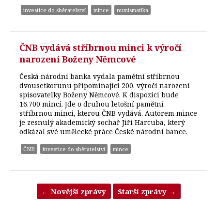
investice do sběratelství
mince
numismatika
ČNB vydává stříbrnou minci k výročí
narození Boženy Němcové
Česká národní banka vydala pamětní stříbrnou
dvousetkorunu připomínající 200. výročí narození
spisovatelky Boženy Němcové. K dispozici bude
16.700 mincí. Jde o druhou letošní pamětní
stříbrnou minci, kterou ČNB vydává. Autorem mince
je zesnulý akademický sochař Jiří Harcuba, který
odkázal své umělecké práce České národní bance.
ČNB
investice do sběratelství
mince
←
Novější zprávy
Starší zprávy
→