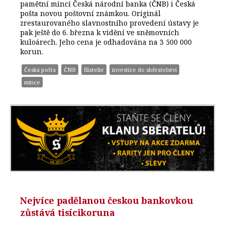
pamětní mincí Česká národní banka (ČNB) i Česká
pošta novou poštovní známkou. Originál
zrestaurovaného slavnostního provedení ústavy je
pak ještě do 6. března k vidění ve sněmovních
kuloárech. Jeho cena je odhadována na 3 500 000
korun.
Česká pošta
ČNB
filatelie
investice do sběratelství
mince
Nejvíce padělanou českou bankovkou
zůstává tisícikoruna