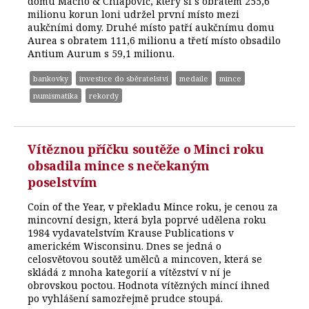
domu Macho & Chlapovič, který si s obratem 255,6
milionu korun loni udržel první místo mezi
aukčními domy. Druhé místo patří aukčnímu domu
Aurea s obratem 111,6 milionu a třetí místo obsadilo
Antium Aurum s 59,1 milionu.
bankovky
investice do sběratelství
medaile
mince
numismatika
rekordy
Vítěznou příčku soutěže o Minci roku
obsadila mince s nečekaným
poselstvím
Coin of the Year, v překladu Mince roku, je cenou za
mincovní design, která byla poprvé udělena roku
1984 vydavatelstvím Krause Publications v
americkém Wisconsinu. Dnes se jedná o
celosvětovou soutěž umělců a mincoven, která se
skládá z mnoha kategorií a vítězství v ní je
obrovskou poctou. Hodnota vítězných mincí ihned
po vyhlášení samozřejmě prudce stoupá.