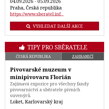
04.09.2026 - 05.09.2026
Praha, Česká republika
https://www.sberatel.inf...
VYHLEDAT DALŠÍ AKCE
TIPY PRO SBĚRATELE
ČESKÁ REPUBLIKA
ZAHRANIČÍ
Pivovarské muzeum v
minipivovaru Florián
Zajímavá expozice pro všechny fandy
pivovarnictví a sběratele pivních
suvenýrů.
Loket, Karlovarský kraj