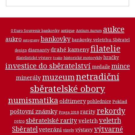
aukce
0 Euro Souvenir bankovky
antique
Antium Aurum
bankovky
aukro
bankovky veletrhu Sběratel
autogramy
filatelie
drahé kameny
diamanty
design
hračky
historické motocykly
filatelistické výstavy
fosilie
investice do sběratelství
mince
medaile
netradiční
muzeum
minerály
sběratelské obory
numismatika
oldtimery
pohlednice
Poklad
rekordy
poštovní známky
rarity
Praga 2018
veletrh
sběratelské rarity
veletrh
retro
Sběratel
výtvarné
veteráni
výstavy
vinyly