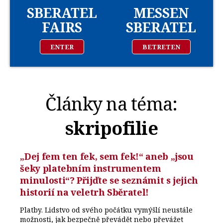
SBERATEL
MESSEN
FAIRS
SBERATEL
ENTER
BETRETEN
Články na téma:
skripofilie
„Dej fem ten fek, sem fek!“ aneb „jsou
šeky platebním instrumentem
minulosti“? Přijďte se seznámit s jejich
historií na veletrh Sběratel!
Platby. Lidstvo od svého počátku vymýšlí neustále
možnosti, jak bezpečně převádět nebo převážet