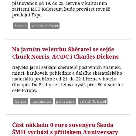
plánovanou od 19. do 22. června v kulturním
zařízení MCU Koloseum bude provázet rovněž
prodejní Expo.
filatelie
veletrh Sběratel
Na jarním veletrhu Sběratel se sejde
Chuck Norris, AC/DC i Charles Dickens
Největší jarní setkání sběratelů poštovních známek,
mincí, bankovek, pohlednic a dalšího sběratelského
materiálu proběhne od 21. do 22. března v hotelu
Olympik. Do Prahy se i letos chystá přes 80 dealerů z
celé Evropy.
filatelie
numismatika
pohlednice
veletrh Sběratel
Část nákladu 0 euro suvenýru Škoda
ŠM11 vychází s přítiskem Anniversary