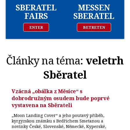
SBERATEL
MESSEN
FAIRS
SBERATEL
ENTER
BETRETEN
Články na téma:
veletrh
Sběratel
Vzácná „obálka z Měsíce“ s
dobrodružným osudem bude poprvé
vystavena na Sběrateli
„Moon Landing Cover“ a jeho poutavý příběh,
kyrgyzskou známku s Bedřichem Smetanou a
novinky České, Slovenské, Německé, Kyperské,