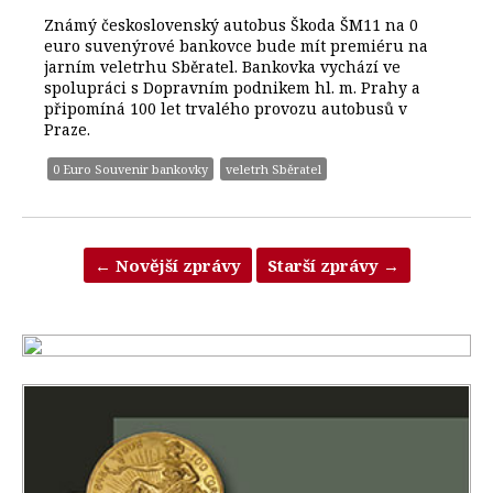
Známý československý autobus Škoda ŠM11 na 0
euro suvenýrové bankovce bude mít premiéru na
jarním veletrhu Sběratel. Bankovka vychází ve
spolupráci s Dopravním podnikem hl. m. Prahy a
připomíná 100 let trvalého provozu autobusů v
Praze.
0 Euro Souvenir bankovky
veletrh Sběratel
←
Novější zprávy
Starší zprávy
→