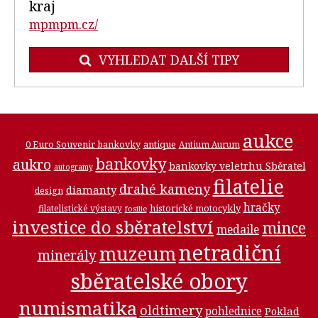
kraj
mpmpm.cz/
VYHLEDAT DALŠÍ TIPY
aukce
0 Euro Souvenir bankovky
antique
Antium Aurum
bankovky
aukro
bankovky veletrhu Sběratel
autogramy
filatelie
drahé kameny
diamanty
design
hračky
historické motocykly
filatelistické výstavy
fosilie
investice do sběratelství
mince
medaile
netradiční
muzeum
minerály
sběratelské obory
numismatika
oldtimery
pohlednice
Poklad