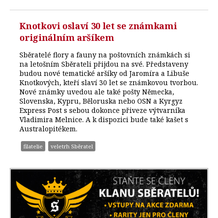
Knotkovi oslaví 30 let se známkami
originálním aršíkem
Sběratelé flory a fauny na poštovních známkách si
na letošním Sběrateli přijdou na své. Představeny
budou nové tematické aršíky od Jaromíra a Libuše
Knotkových, kteří slaví 30 let se známkovou tvorbou.
Nové známky uvedou ale také pošty Německa,
Slovenska, Kypru, Běloruska nebo OSN a Kyrgyz
Express Post s sebou dokonce přiveze výtvarníka
Vladimira Melnice. A k dispozici bude také kašet s
Australopitékem.
filatelie
veletrh Sběratel