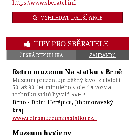
https://www.sberatel.inf...
VYHLEDAT DALŠÍ AKCE
TIPY PRO SBĚRATELE
ČESKÁ REPUBLIKA
ZAHRANIČÍ
Retro muzeum Na statku v Brně
Muzeum prezentuje běžný život z období
50. až 90. let minulého století a vozy a
techniku států bývalé RVHP.
Brno - Dolní Heršpice, Jihomoravský
kraj
www.retromuzeumnastatku.cz...
Muzeum hygieny