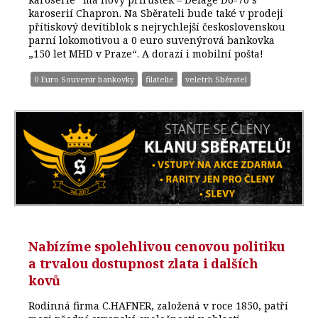
karoserií Chapron. Na Sběrateli bude také v prodeji
přítiskový devítiblok s nejrychlejší československou
parní lokomotivou a 0 euro suvenýrová bankovka
„150 let MHD v Praze“. A dorazí i mobilní pošta!
0 Euro Souvenir bankovky
filatelie
veletrh Sběratel
Nabízíme spolehlivou cenovou politiku
a trvalou dostupnost zlata i dalších
kovů
Rodinná firma C.HAFNER, založená v roce 1850, patří