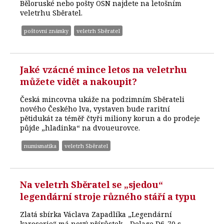
Běloruské nebo pošty OSN najdete na letošním
veletrhu Sběratel.
poštovní známky
veletrh Sběratel
Jaké vzácné mince letos na veletrhu
můžete vidět a nakoupit?
Česká mincovna ukáže na podzimním Sběrateli
nového Českého lva, vystaven bude raritní
pětidukát za téměř čtyři miliony korun a do prodeje
půjde „hladinka“ na dvoueurovce.
numismatika
veletrh Sběratel
Na veletrh Sběratel se „sjedou“
legendární stroje různého stáří a typu
Zlatá sbírka Václava Zapadlíka „Legendární
karoserie“ má nový přírůstek – Delage D6-70 s