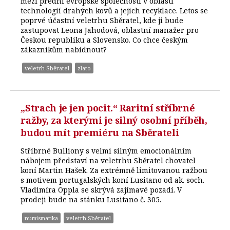
mezi přední evropské společnosti v oblasti
technologií drahých kovů a jejich recyklace. Letos se
poprvé účastní veletrhu Sběratel, kde ji bude
zastupovat Leona Jahodová, oblastní manažer pro
Českou republiku a Slovensko. Co chce českým
zákazníkům nabídnout?
veletrh Sběratel
zlato
„Strach je jen pocit.“ Raritní stříbrné
ražby, za kterými je silný osobní příběh,
budou mít premiéru na Sběrateli
Stříbrné Bulliony s velmi silným emocionálním
nábojem představí na veletrhu Sběratel chovatel
koní Martin Hašek. Za extrémně limitovanou ražbou
s motivem portugalských koní Lusitano od ak. soch.
Vladimíra Oppla se skrývá zajímavé pozadí. V
prodeji bude na stánku Lusitano č. 305.
numismatika
veletrh Sběratel