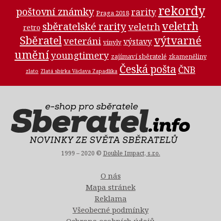
rekordy
poštovní známky
rarity
Praga 2018
veletrh
sběratelské rarity
veletrh
retro
Sběratel
výtvarné
veteráni
výstavy
vinyly
umění
youngtimery
zajímaví sběratelé
zkameněliny
Česká pošta
ČNB
zlato
Zlatá sbírka Václava Zapadlíka
1999 – 2020 ©
Double Impact, s.r.o.
O nás
Mapa stránek
Reklama
Všeobecné podmínky
Ochrana osobních údajů