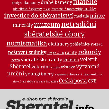
filatelie
drahé kameny
diamanty
design
hračky
historické motocykly
filatelistické výstavy
fosilie
investice do sběratelství
mince
medaile
netradiční
muzeum
minerály
sběratelské obory
numismatika
oldtimery
pohlednice
Poklad
rekordy
poštovní známky
rarity
Praga 2018
veletrh
sběratelské rarity
veletrh
retro
Sběratel
výtvarné
veteráni
výstavy
vinyly
umění
youngtimery
zajímaví sběratelé
zkameněliny
Česká pošta
ČNB
zlato
Zlatá sbírka Václava Zapadlíka