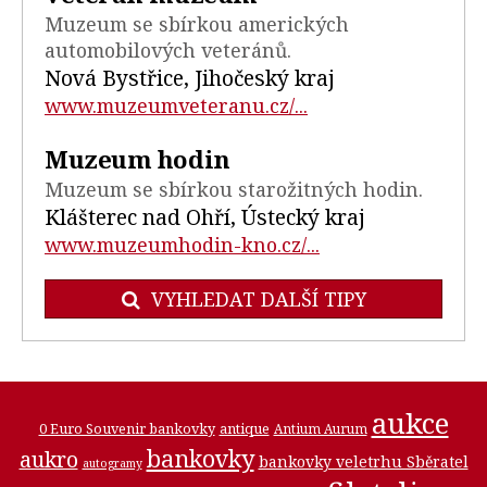
Muzeum se sbírkou amerických
automobilových veteránů.
Nová Bystřice, Jihočeský kraj
www.muzeumveteranu.cz/...
Muzeum hodin
Muzeum se sbírkou starožitných hodin.
Klášterec nad Ohří, Ústecký kraj
www.muzeumhodin-kno.cz/...
VYHLEDAT DALŠÍ TIPY
aukce
0 Euro Souvenir bankovky
antique
Antium Aurum
bankovky
aukro
bankovky veletrhu Sběratel
autogramy