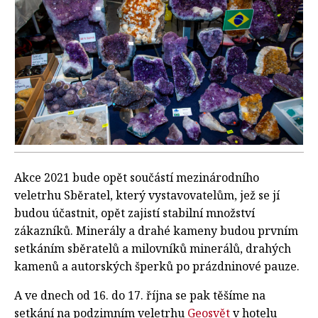
Akce 2021 bude opět součástí mezinárodního
veletrhu Sběratel, který vystavovatelům, jež se jí
budou účastnit, opět zajistí stabilní množství
zákazníků. Minerály a drahé kameny budou prvním
setkáním sběratelů a milovníků minerálů, drahých
kamenů a autorských šperků po prázdninové pauze.
A ve dnech od 16. do 17. října se pak těšíme na
setkání na podzimním veletrhu
Geosvět
v hotelu