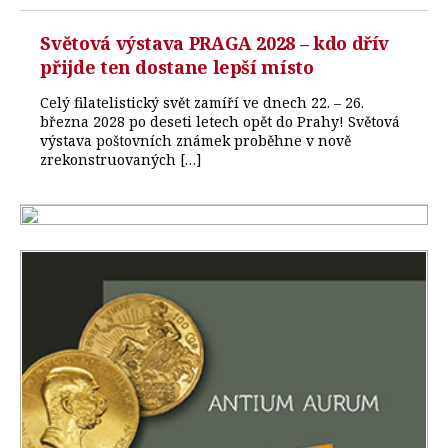
Světová výstava PRAGA 2028 – kdo dřív
přijde ten dostane lepší místo
Celý filatelistický svět zamíří ve dnech 22. – 26.
března 2028 po deseti letech opět do Prahy! Světová
výstava poštovních známek proběhne v nově
zrekonstruovaných […]