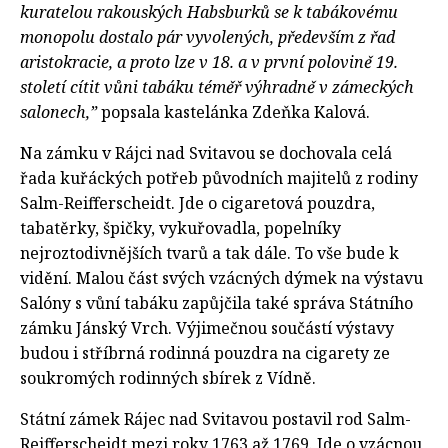
kuratelou rakouských Habsburků se k tabákovému
monopolu dostalo pár vyvolených, především z řad
aristokracie, a proto lze v 18. a v první polovině 19.
století cítit vůni tabáku téměř výhradně v zámeckých
salonech,”
popsala kastelánka Zdeňka Kalová.
Na zámku v Rájci nad Svitavou se dochovala celá
řada kuřáckých potřeb původních majitelů z rodiny
Salm-Reifferscheidt. Jde o cigaretová pouzdra,
tabatěrky, špičky, vykuřovadla, popelníky
nejroztodivnějších tvarů a tak dále. To vše bude k
vidění. Malou část svých vzácných dýmek na výstavu
Salóny s vůní tabáku zapůjčila také správa Státního
zámku Jánský Vrch. Výjimečnou součástí výstavy
budou i stříbrná rodinná pouzdra na cigarety ze
soukromých rodinných sbírek z Vídně.
Státní zámek Rájec nad Svitavou postavil rod Salm-
Reifferscheidt mezi roky 1763 až 1769. Jde o vzácnou