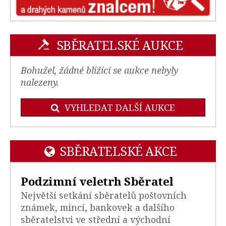
SBĚRATELSKÉ AUKCE
Bohužel, žádné blížící se aukce nebyly
nalezeny.
VYHLEDAT DALŠÍ AUKCE
SBĚRATELSKÉ AKCE
Podzimní veletrh Sběratel
Největší setkání sběratelů poštovních
známek, mincí, bankovek a dalšího
sběratelstvi ve střední a východní