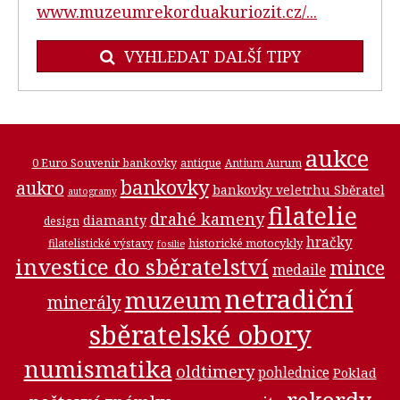
www.muzeumrekorduakuriozit.cz/...
VYHLEDAT DALŠÍ TIPY
aukce
0 Euro Souvenir bankovky
antique
Antium Aurum
bankovky
aukro
bankovky veletrhu Sběratel
autogramy
filatelie
drahé kameny
diamanty
design
hračky
historické motocykly
filatelistické výstavy
fosilie
investice do sběratelství
mince
medaile
netradiční
muzeum
minerály
sběratelské obory
numismatika
oldtimery
pohlednice
Poklad