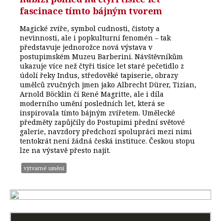
fascinace tímto bájným tvorem
Magické zvíře, symbol cudnosti, čistoty a
nevinnosti, ale i popkulturní fenomén – tak
představuje jednorožce nová výstava v
postupimském Muzeu Barberini. Návštěvníkům
ukazuje více než čtyři tisíce let staré pečetidlo z
údolí řeky Indus, středověké tapiserie, obrazy
umělců zvučných jmen jako Albrecht Dürer, Tizian,
Arnold Böcklin či René Magritte, ale i díla
moderního umění posledních let, která se
inspirovala tímto bájným zvířetem. Umělecké
předměty zapůjčily do Postupimi přední světové
galerie, navzdory předchozí spolupráci mezi nimi
tentokrát není žádná česká instituce. Českou stopu
lze na výstavě přesto najít.
výtvarné umění