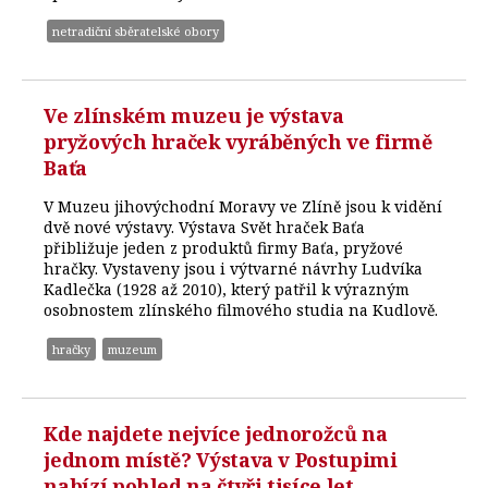
netradiční sběratelské obory
Ve zlínském muzeu je výstava
pryžových hraček vyráběných ve firmě
Baťa
V Muzeu jihovýchodní Moravy ve Zlíně jsou k vidění
dvě nové výstavy. Výstava Svět hraček Baťa
přibližuje jeden z produktů firmy Baťa, pryžové
hračky. Vystaveny jsou i výtvarné návrhy Ludvíka
Kadlečka (1928 až 2010), který patřil k výrazným
osobnostem zlínského filmového studia na Kudlově.
hračky
muzeum
Kde najdete nejvíce jednorožců na
jednom místě? Výstava v Postupimi
nabízí pohled na čtyři tisíce let