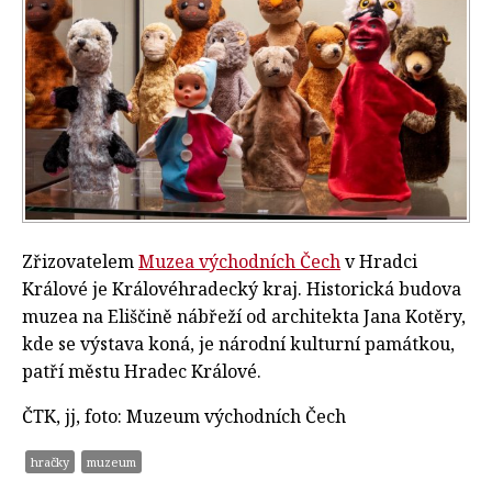
Zřizovatelem
Muzea východních Čech
v Hradci
Králové je Královéhradecký kraj. Historická budova
muzea na Eliščině nábřeží od architekta Jana Kotěry,
kde se výstava koná, je národní kulturní památkou,
patří městu Hradec Králové.
ČTK, jj, foto: Muzeum východních Čech
hračky
muzeum