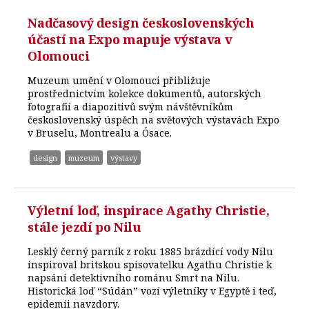
Nadčasový design československých
účastí na Expo mapuje výstava v
Olomouci
Muzeum umění v Olomouci přibližuje
prostřednictvím kolekce dokumentů, autorských
fotografií a diapozitivů svým návštěvníkům
československý úspěch na světových výstavách Expo
v Bruselu, Montrealu a Ósace.
design
muzeum
výstavy
Výletní loď, inspirace Agathy Christie,
stále jezdí po Nilu
Lesklý černý parník z roku 1885 brázdící vody Nilu
inspiroval britskou spisovatelku Agathu Christie k
napsání detektivního románu Smrt na Nilu.
Historická loď “Súdán” vozí výletníky v Egyptě i teď,
epidemii navzdory.