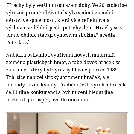
Hračky byly většinou odrazem doby. Ve 20. století se
výrazně proměnil životní styl a s ním i vnímání
dětství ve společnosti, která více reflektovala
výchovu, vzdělání, péči i potřeby dětí. “Hračky se v
tomto období stávají výnosným zbožím,” uvedla
Peterková.
Nabídku ovlivnilo i využívání nových materiálů,
zejména plastických hmot, a také dovoz hraček ze
zahraničí, který byl výrazný hlavně po roce 1989.
Trh, sice nabízel široký sortiment hraček, ale
mnohdy různé kvality. Tradiční čeští výrobci hraček
čelili silné konkurenci a byli nuceni hledat jiné
možnosti jak uspět, uvedlo muzeum.