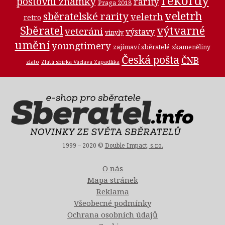
rekordy
poštovní známky
rarity
Praga 2018
veletrh
sběratelské rarity
veletrh
retro
Sběratel
výtvarné
veteráni
výstavy
vinyly
umění
youngtimery
zajímaví sběratelé
zkameněliny
Česká pošta
ČNB
zlato
Zlatá sbírka Václava Zapadlíka
1999 – 2020 ©
Double Impact, s.r.o.
O nás
Mapa stránek
Reklama
Všeobecné podmínky
Ochrana osobních údajů