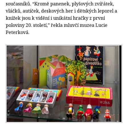
současníků. “Kromě panenek, plyšových zvířátek,
vláčků, autíček, deskových her i dětských leporel a
knížek jsou k vidění i unikátní hračky z první
poloviny 20. století,” řekla mluvčí muzea Lucie
Peterková.