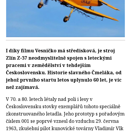
I díky filmu Vesničko má středisková, je stroj
Zlín Z-37 neodmyslitelně spojen s leteckými
pracemi v zemědělství v tehdejším
Československu. Historie slavného Čmeláka, od
jehož prvního startu letos uplynulo 60 let, je víc
než zajímavá.
V 70. a 80. letech létaly nad poli i lesy v
Československu stovky exemplářů tohoto speciálně
zkonstruovaného letadla. Jeho prototyp s pořadovým
číslem 001 se poprvé vznesl do vzduchu 29. června
1963, zkušební pilot kunovické továrny Vladimír Vlk