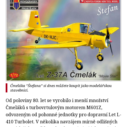
Čmeláka “Štefana” si dnes můžete koupit jako modelářskou
stavebnici.
Od poloviny 80. let se vyrobilo i menší množství
Čmeláků s turbovrtulovým motorem M601Z,
odvozeným od pohonné jednotky pro dopravní Let L-
410 Turbolet. V několika navzájem mírně odlišných