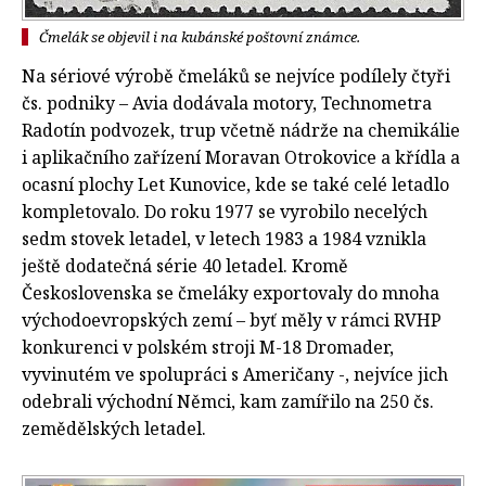
Čmelák se objevil i na kubánské poštovní známce.
Na sériové výrobě čmeláků se nejvíce podílely čtyři
čs. podniky – Avia dodávala motory, Technometra
Radotín podvozek, trup včetně nádrže na chemikálie
i aplikačního zařízení Moravan Otrokovice a křídla a
ocasní plochy Let Kunovice, kde se také celé letadlo
kompletovalo. Do roku 1977 se vyrobilo necelých
sedm stovek letadel, v letech 1983 a 1984 vznikla
ještě dodatečná série 40 letadel. Kromě
Československa se čmeláky exportovaly do mnoha
východoevropských zemí – byť měly v rámci RVHP
konkurenci v polském stroji M-18 Dromader,
vyvinutém ve spolupráci s Američany -, nejvíce jich
odebrali východní Němci, kam zamířilo na 250 čs.
zemědělských letadel.