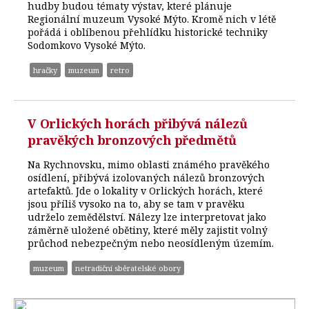
hudby budou tématy výstav, které plánuje
Regionální muzeum Vysoké Mýto. Kromě nich v létě
pořádá i oblíbenou přehlídku historické techniky
Sodomkovo Vysoké Mýto.
hračky
muzeum
retro
V Orlických horách přibývá nálezů
pravěkých bronzových předmětů
Na Rychnovsku, mimo oblasti známého pravěkého
osídlení, přibývá izolovaných nálezů bronzových
artefaktů. Jde o lokality v Orlických horách, které
jsou příliš vysoko na to, aby se tam v pravěku
udrželo zemědělství. Nálezy lze interpretovat jako
záměrně uložené obětiny, které měly zajistit volný
průchod nebezpečným nebo neosídleným územím.
muzeum
netradiční sběratelské obory