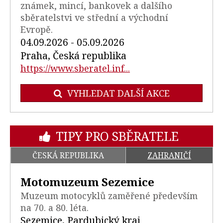
známek, mincí, bankovek a dalšího
sběratelstvi ve střední a východní
Evropě.
04.09.2026 - 05.09.2026
Praha, Česká republika
https://www.sberatel.inf...
VYHLEDAT DALŠÍ AKCE
TIPY PRO SBĚRATELE
ČESKÁ REPUBLIKA
ZAHRANIČÍ
Motomuzeum Sezemice
Muzeum motocyklů zaměřené především
na 70. a 80. léta.
Sezemice, Pardubický kraj