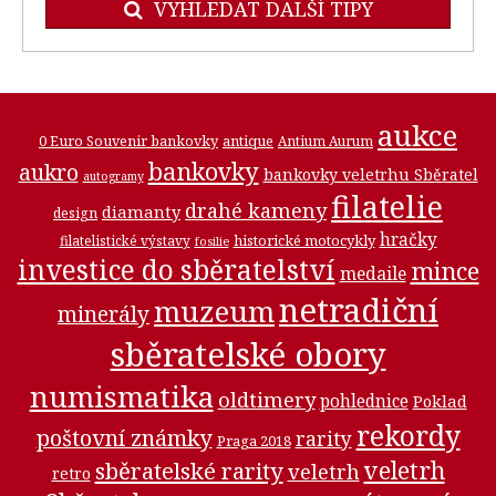
VYHLEDAT DALŠÍ TIPY
aukce
0 Euro Souvenir bankovky
antique
Antium Aurum
bankovky
aukro
bankovky veletrhu Sběratel
autogramy
filatelie
drahé kameny
diamanty
design
hračky
historické motocykly
filatelistické výstavy
fosilie
investice do sběratelství
mince
medaile
netradiční
muzeum
minerály
sběratelské obory
numismatika
oldtimery
pohlednice
Poklad
rekordy
poštovní známky
rarity
Praga 2018
veletrh
sběratelské rarity
veletrh
retro