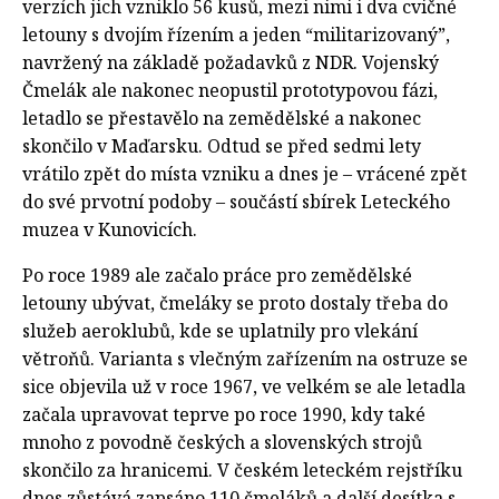
verzích jich vzniklo 56 kusů, mezi nimi i dva cvičné
letouny s dvojím řízením a jeden “militarizovaný”,
navržený na základě požadavků z NDR. Vojenský
Čmelák ale nakonec neopustil prototypovou fázi,
letadlo se přestavělo na zemědělské a nakonec
skončilo v Maďarsku. Odtud se před sedmi lety
vrátilo zpět do místa vzniku a dnes je – vrácené zpět
do své prvotní podoby – součástí sbírek Leteckého
muzea v Kunovicích.
Po roce 1989 ale začalo práce pro zemědělské
letouny ubývat, čmeláky se proto dostaly třeba do
služeb aeroklubů, kde se uplatnily pro vlekání
větroňů. Varianta s vlečným zařízením na ostruze se
sice objevila už v roce 1967, ve velkém se ale letadla
začala upravovat teprve po roce 1990, kdy také
mnoho z povodně českých a slovenských strojů
skončilo za hranicemi. V českém leteckém rejstříku
dnes zůstává zapsáno 110 čmeláků a další desítka s