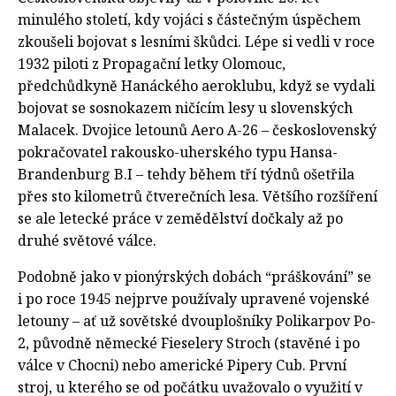
minulého století, kdy vojáci s částečným úspěchem
zkoušeli bojovat s lesními škůdci. Lépe si vedli v roce
1932 piloti z Propagační letky Olomouc,
předchůdkyně Hanáckého aeroklubu, když se vydali
bojovat se sosnokazem ničícím lesy u slovenských
Malacek. Dvojice letounů Aero A-26 – československý
pokračovatel rakousko-uherského typu Hansa-
Brandenburg B.I – tehdy během tří týdnů ošetřila
přes sto kilometrů čtverečních lesa. Většího rozšíření
se ale letecké práce v zemědělství dočkaly až po
druhé světové válce.
Podobně jako v pionýrských dobách “práškování” se
i po roce 1945 nejprve používaly upravené vojenské
letouny – ať už sovětské dvouplošníky Polikarpov Po-
2, původně německé Fieselery Stroch (stavěné i po
válce v Chocni) nebo americké Pipery Cub. První
stroj, u kterého se od počátku uvažovalo o využití v