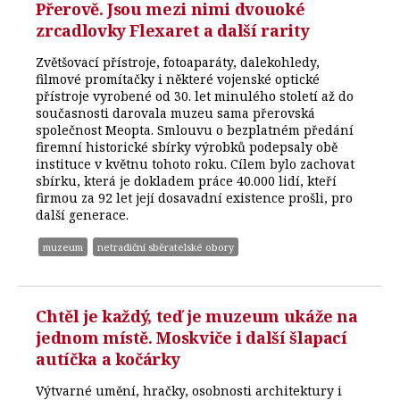
Přerově. Jsou mezi nimi dvouoké
zrcadlovky Flexaret a další rarity
Zvětšovací přístroje, fotoaparáty, dalekohledy,
filmové promítačky i některé vojenské optické
přístroje vyrobené od 30. let minulého století až do
současnosti darovala muzeu sama přerovská
společnost Meopta. Smlouvu o bezplatném předání
firemní historické sbírky výrobků podepsaly obě
instituce v květnu tohoto roku. Cílem bylo zachovat
sbírku, která je dokladem práce 40.000 lidí, kteří
firmou za 92 let její dosavadní existence prošli, pro
další generace.
muzeum
netradiční sběratelské obory
Chtěl je každý, teď je muzeum ukáže na
jednom místě. Moskviče i další šlapací
autíčka a kočárky
Výtvarné umění, hračky, osobnosti architektury i