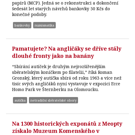
papírů (MCP). Jedná se o rekonstrukci a dokončení
šedesát let starých návrhů bankovky 50 Kčs do
konečné podoby.
bankovky
numismatika
Pamatujete? Na angličáky se dříve stály
dlouhé fronty jako na banány
“Sbírání autíček je druhým nejrozšířenějším
sběratelským koníčkem po filatelii,” říká Roman
Gronský, který autíčka sbírá od roku 1963 a více než
tisíc svých angličáků nyní vystavuje v expozici Ecce
Homo Park ve Šternberku na Olomoucku.
autíčka
netradiční sběratelské obory
Na 1300 historických exponátů z Meopty
získalo Muzeum Komenského v