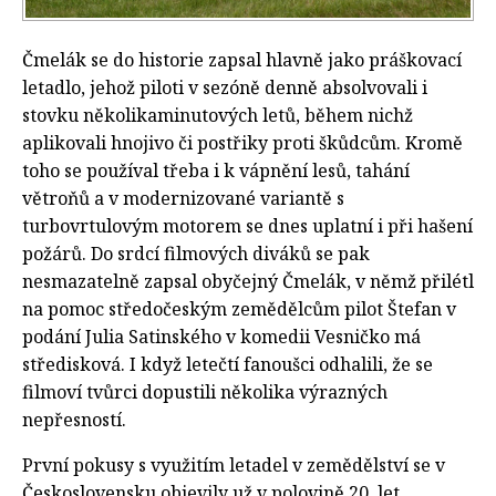
Čmelák se do historie zapsal hlavně jako práškovací
letadlo, jehož piloti v sezóně denně absolvovali i
stovku několikaminutových letů, během nichž
aplikovali hnojivo či postřiky proti škůdcům. Kromě
toho se používal třeba i k vápnění lesů, tahání
větroňů a v modernizované variantě s
turbovrtulovým motorem se dnes uplatní i při hašení
požárů. Do srdcí filmových diváků se pak
nesmazatelně zapsal obyčejný Čmelák, v němž přilétl
na pomoc středočeským zemědělcům pilot Štefan v
podání Julia Satinského v komedii Vesničko má
středisková. I když letečtí fanoušci odhalili, že se
filmoví tvůrci dopustili několika výrazných
nepřesností.
První pokusy s využitím letadel v zemědělství se v
Československu objevily už v polovině 20. let