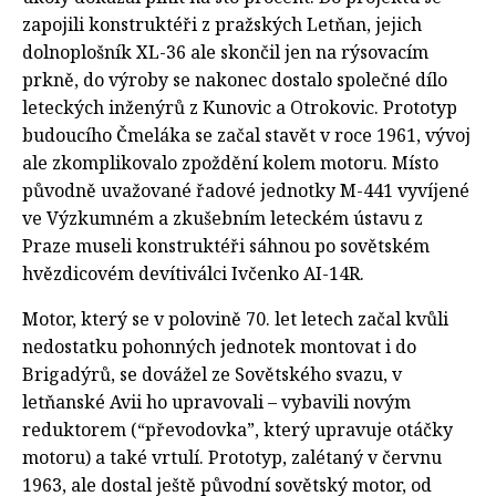
zapojili konstruktéři z pražských Letňan, jejich
dolnoplošník XL-36 ale skončil jen na rýsovacím
prkně, do výroby se nakonec dostalo společné dílo
leteckých inženýrů z Kunovic a Otrokovic. Prototyp
budoucího Čmeláka se začal stavět v roce 1961, vývoj
ale zkomplikovalo zpoždění kolem motoru. Místo
původně uvažované řadové jednotky M-441 vyvíjené
ve Výzkumném a zkušebním leteckém ústavu z
Praze museli konstruktéři sáhnou po sovětském
hvězdicovém devítiválci Ivčenko AI-14R.
Motor, který se v polovině 70. let letech začal kvůli
nedostatku pohonných jednotek montovat i do
Brigadýrů, se dovážel ze Sovětského svazu, v
letňanské Avii ho upravovali – vybavili novým
reduktorem (“převodovka”, který upravuje otáčky
motoru) a také vrtulí. Prototyp, zalétaný v červnu
1963, ale dostal ještě původní sovětský motor, od