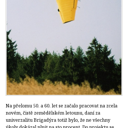
Na přelomu 50. a 60. let se začalo pracovat na zcela
novém, čistě zemědělském letounu, daní za
univerzalitu Brigadýra totiž bylo, že ne všechny
úkoly dokázal plnit na sto procent. Do projektu se