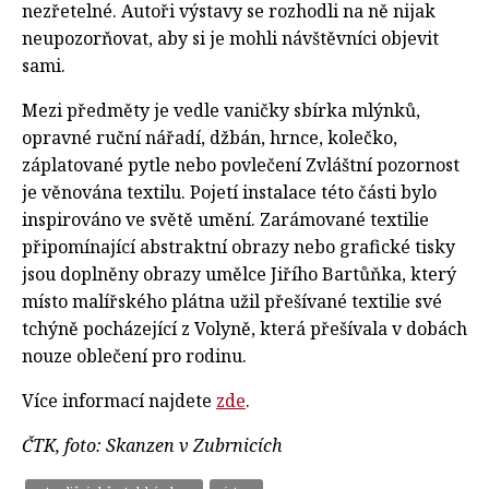
nezřetelné. Autoři výstavy se rozhodli na ně nijak
neupozorňovat, aby si je mohli návštěvníci objevit
sami.
Mezi předměty je vedle vaničky sbírka mlýnků,
opravné ruční nářadí, džbán, hrnce, kolečko,
záplatované pytle nebo povlečení Zvláštní pozornost
je věnována textilu. Pojetí instalace této části bylo
inspirováno ve světě umění. Zarámované textilie
připomínající abstraktní obrazy nebo grafické tisky
jsou doplněny obrazy umělce Jiřího Bartůňka, který
místo malířského plátna užil přešívané textilie své
tchýně pocházející z Volyně, která přešívala v dobách
nouze oblečení pro rodinu.
Více informací najdete
zde
.
ČTK, foto: Skanzen v Zubrnicích