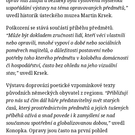
oprav nás zaujal a bezděky byla vyslovena myšlenka
uspořádání výstavy na téma opravovaných předmětů,”
uvedl historik ústeckého muzea Martin Krsek.
Poškození se stává součástí příběhu předmětů.
“Může být dokladem zručnosti lidí, kteří věci vlastnili
nebo opravili, mnohé vypoví o době nebo sociálních
poměrech majitelů, o důležitosti postavení nebo
potřeby toho kterého předmětu v koloběhu domácnosti
či hospodářství, často bez ohledu na jeho vizuální
stav,”
uvedl Krsek.
Výstavu doprovází poetické vzpomínkové texty
původních německých obyvatel z regionu.
“Přibližují
pro nás už čím dál hůře představitelný svět starých
časů, který prostřednictvím předmětů a jejich tušených
příběhů ožívá a snad povede i k zamyšlení se nad
současnou spotřební a globalizovanou dobou,”
uvedl
Konopka. Opravy jsou často na první pohled