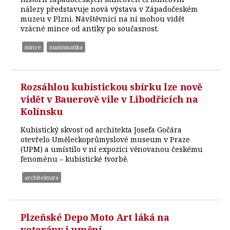
nálezy představuje nová výstava v Západočeském
muzeu v Plzni. Návštěvníci na ní mohou vidět
vzácné mince od antiky po současnost.
mince
numismatika
Rozsáhlou kubistickou sbírku lze nově
vidět v Bauerově vile v Libodřicích na
Kolínsku
Kubistický skvost od architekta Josefa Gočára
otevřelo Uměleckoprůmyslové museum v Praze
(UPM) a umístilo v ní expozici věnovanou českému
fenoménu – kubistické tvorbě.
architektura
Plzeňské Depo Moto Art láká na
veterány i umění