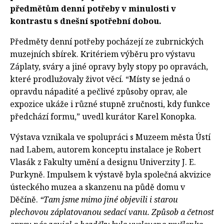
předmětům denní potřeby v minulosti v
kontrastu s dnešní spotřební dobou.
Předměty denní potřeby pocházejí ze zubrnických
muzejních sbírek. Kritériem výběru pro výstavu
Záplaty, sváry a jiné opravy byly stopy po opravách,
které prodlužovaly život věcí. “Místy se jedná o
opravdu nápadité a pečlivé způsoby oprav, ale
expozice ukáže i různé stupně zručnosti, kdy funkce
předchází formu,” uvedl kurátor Karel Konopka.
Výstava vznikala ve spolupráci s Muzeem města Ústí
nad Labem, autorem konceptu instalace je Robert
Vlasák z Fakulty umění a designu Univerzity J. E.
Purkyně. Impulsem k výstavě byla společná akvizice
ústeckého muzea a skanzenu na půdě domu v
Děčíně.
“Tam jsme mimo jiné objevili i starou
plechovou záplatovanou sedací vanu. Způsob a četnost