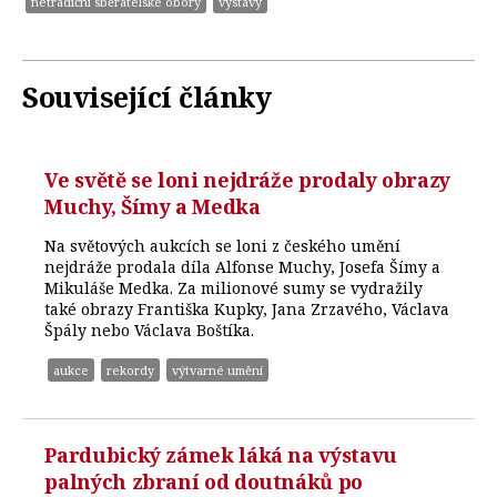
netradiční sběratelské obory
výstavy
Související články
Ve světě se loni nejdráže prodaly obrazy
Muchy, Šímy a Medka
Na světových aukcích se loni z českého umění
nejdráže prodala díla Alfonse Muchy, Josefa Šímy a
Mikuláše Medka. Za milionové sumy se vydražily
také obrazy Františka Kupky, Jana Zrzavého, Václava
Špály nebo Václava Boštíka.
aukce
rekordy
výtvarné umění
Pardubický zámek láká na výstavu
palných zbraní od doutnáků po