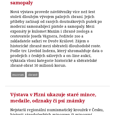
samopaly
Nová výstava provede návštěvníky více než šest
století dlouhým vývojem palných zbraní. Jejich
příběhy začínají od raných doutnákových pušek po
moderní samonabíjecí pistole a samopaly. Mezi
exponáty je kulomet Maxim i zbraně zoologa a
cestovatele Josefa Vágnera, ředitele zoo a
zakladatele safari ve Dvoře Králové. Zájem o
historické zbraně mezi sběrateli dlouhodobě roste.
Podle tzv. Livebid Indexu, který shromažďuje data o
prodejích z českých sálových a on-line aukcí,
vykázala vloni kategorie historické a sběratelské
zbraně obrat 50 milionů korun.
muzeum
zbraně
Výstava v Plzni ukazuje staré mince,
medaile, odznaky či psí známky
Nejstarší regionální numismatický kroužek v Česku,
historii západočeských mincoven či mincovní