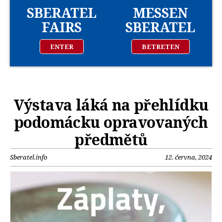
SBERATEL
MESSEN
FAIRS
SBERATEL
ENTER
BETRETEN
Výstava láká na přehlídku
podomácku opravovaných
předmětů
Sberatel.info
12. června, 2024