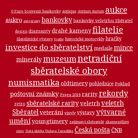
aukce
0 Euro Souvenir bankovky
antique
Antium Aurum
bankovky
aukro
bankovky veletrhu Sběratel
autogramy
filatelie
drahé kameny
diamanty
design
hračky
historické motocykly
filatelistické výstavy
fosilie
investice do sběratelství
mince
medaile
netradiční
muzeum
minerály
sběratelské obory
numismatika
oldtimery
pohlednice
Poklad
rekordy
poštovní známky
rarity
Praga 2018
veletrh
sběratelské rarity
veletrh
retro
Sběratel
výtvarné
veteráni
výstavy
vinyly
umění
youngtimery
zajímaví sběratelé
zkameněliny
Česká pošta
ČNB
zlato
Zlatá sbírka Václava Zapadlíka