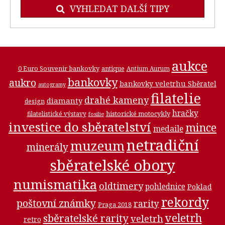
VYHLEDAT DALŠÍ TIPY
aukce
0 Euro Souvenir bankovky
antique
Antium Aurum
bankovky
aukro
bankovky veletrhu Sběratel
autogramy
filatelie
drahé kameny
diamanty
design
hračky
historické motocykly
filatelistické výstavy
fosilie
investice do sběratelství
mince
medaile
netradiční
muzeum
minerály
sběratelské obory
numismatika
oldtimery
pohlednice
Poklad
rekordy
poštovní známky
rarity
Praga 2018
veletrh
sběratelské rarity
veletrh
retro