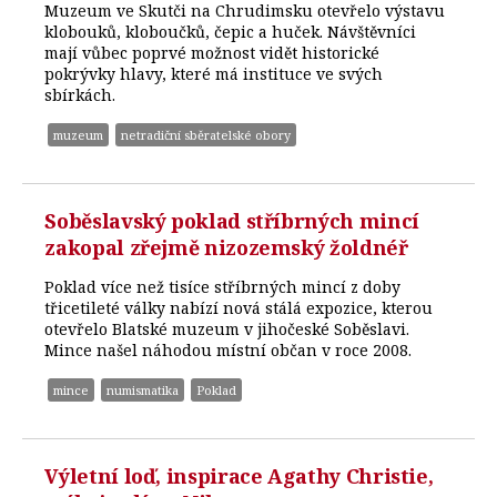
Muzeum ve Skutči na Chrudimsku otevřelo výstavu
klobouků, kloboučků, čepic a huček. Návštěvníci
mají vůbec poprvé možnost vidět historické
pokrývky hlavy, které má instituce ve svých
sbírkách.
muzeum
netradiční sběratelské obory
Soběslavský poklad stříbrných mincí
zakopal zřejmě nizozemský žoldnéř
Poklad více než tisíce stříbrných mincí z doby
třicetileté války nabízí nová stálá expozice, kterou
otevřelo Blatské muzeum v jihočeské Soběslavi.
Mince našel náhodou místní občan v roce 2008.
mince
numismatika
Poklad
Výletní loď, inspirace Agathy Christie,