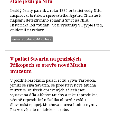
stále jezdí po Nilu
Lesklý černý parník z roku 1885 brázdící vody Nilu
inspiroval britskou spisovatelku Agathu Christie k
napsání detektivního románu Smrt na Nilu.
Historická loď “Súdán” vozí výletníky v Egyptě i teď,
epidemii navzdory.
netradiční sběratelské obory
V paláci Savarin na pražských
Příkopech se otevře nové Mucha
muzeum
V pozdně barokním paláci rodu Sylva-Taroucca,
jemuž se říká Savarin, se představí nové Mucha
muzeum. Ve třech opravených sálech jsou
vystavena díla Alfonse Muchy a také reprodukce,
včetně reprodukcí několika obrazů z cyklu
Slovanská epopej. Muchova muzea budou nyní v
Praze dvě, a to nedaleko od sebe.