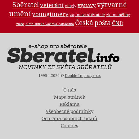
Sběratel
výtvarné
veteráni
výstavy
vinyly
umění
youngtimery
zajímaví sběratelé
zkameněliny
Česká pošta
ČNB
zlato
Zlatá sbírka Václava Zapadlíka
1999 – 2020 ©
Double Impact, s.r.o.
O nás
Mapa stránek
Reklama
Všeobecné podmínky
Ochrana osobních údajů
Cookies