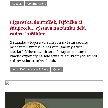
muzeum
výtvarné umění
Cigaretka, doutníček, fajfčička či
šňupeček… Výstava na zámku dělá
radost kuřákům
Na zámku v Rájci nad Svitavou na letní sezonu
přichystali výstavu s názvem „Salóny s vůní
tabáku“. Milovníky historie čekají mimo jiné i
vzácné exponáty na toto téma ze soukromých sbírek
rodiny Salm-Reifferscheidt.
netradiční sběratelské obory
výstavy