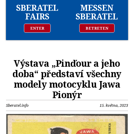
SBERATEL
MESSEN
FAIRS
SBERATEL
ENTER
BETRETEN
Výstava „Pinďour a jeho
doba“ představí všechny
modely motocyklu Jawa
Pionýr
Sberatel.info
15. května, 2023