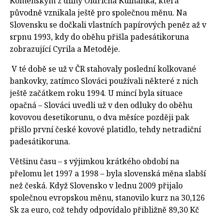
Komenským z dílny Oldřicha Kulhánka, která
původně vznikala ještě pro společnou měnu. Na
Slovensku se dočkali vlastních papírových peněz až v
srpnu 1993, kdy do oběhu přišla padesátikoruna
zobrazující Cyrila a Metoděje.
V té době se už v ČR stahovaly poslední kolkované
bankovky, zatímco Slováci používali některé z nich
ještě začátkem roku 1994. U mincí byla situace
opačná – Slováci uvedli už v den odluky do oběhu
kovovou desetikorunu, o dva měsíce později pak
přišlo první české kovové platidlo, tehdy netradiční
padesátikoruna.
Většinu času – s výjimkou krátkého období na
přelomu let 1997 a 1998 – byla slovenská měna slabší
než česká. Když Slovensko v lednu 2009 přijalo
společnou evropskou měnu, stanovilo kurz na 30,126
Sk za euro, což tehdy odpovídalo přibližně 89,30 Kč