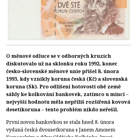
O měnové odluce se v odborných kruzích
diskutovalo už na sklonku roku 1992, konec
česko-slovenské měnové unie přišel 8. února
1993, kdy vznikly koruna česká (Kč) a slovenská
koruna (Sk). Pro odlišení hotovosti obě země
sáhly ke kolkování bankovek, zatímco u mincí –
nejvyšší hodnotu měla nepříliš rozšířená kovová
desetikoruna – tento problém nikdo neřešil.
První novou bankovkou se stala hned 8. února
vydaná česká dvousetkoruna s Janem Amosem