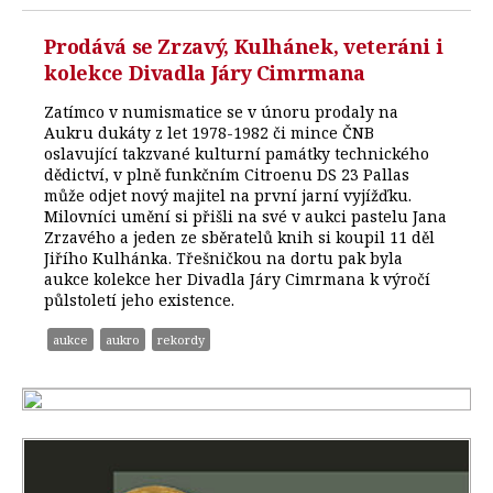
Prodává se Zrzavý, Kulhánek, veteráni i
kolekce Divadla Járy Cimrmana
Zatímco v numismatice se v únoru prodaly na
Aukru dukáty z let 1978-1982 či mince ČNB
oslavující takzvané kulturní památky technického
dědictví, v plně funkčním Citroenu DS 23 Pallas
může odjet nový majitel na první jarní vyjížďku.
Milovníci umění si přišli na své v aukci pastelu Jana
Zrzavého a jeden ze sběratelů knih si koupil 11 děl
Jiřího Kulhánka. Třešničkou na dortu pak byla
aukce kolekce her Divadla Járy Cimrmana k výročí
půlstoletí jeho existence.
aukce
aukro
rekordy