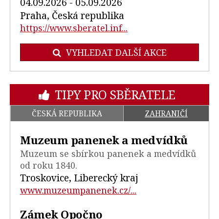
04.09.2026 - 05.09.2026
Praha, Česká republika
https://www.sberatel.inf...
VYHLEDAT DALŠÍ AKCE
TIPY PRO SBĚRATELE
ČESKÁ REPUBLIKA
ZAHRANIČÍ
Muzeum panenek a medvídků
Muzeum se sbírkou panenek a medvídků
od roku 1840.
Troskovice, Liberecký kraj
www.muzeumpanenek.cz/...
Zámek Opočno