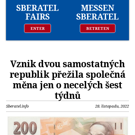
SBERATEL
MESSEN
FAIRS
SBERATEL
ENTER
BETRETEN
Vznik dvou samostatných
republik přežila společná
měna jen o necelých šest
týdnů
Sberatel.info
28. listopadu, 2022