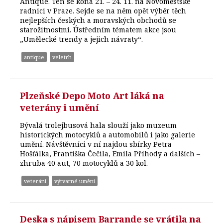
Antique. Ten se koná 21. – 24. 11. na Novoměstské
radnici v Praze. Sejde se na něm opět výběr těch
nejlepších českých a moravských obchodů se
starožitnostmi. Ústředním tématem akce jsou
„Umělecké trendy a jejich návraty“.
antique
veletrh
Plzeňské Depo Moto Art láká na
veterány i umění
Bývalá trolejbusová hala slouží jako muzeum
historických motocyklů a automobilů i jako galerie
umění. Návštěvníci v ní najdou sbírky Petra
Hošťálka, Františka Čečila, Emila Příhody a dalších –
zhruba 40 aut, 70 motocyklů a 30 kol.
veteráni
výtvarné umění
Deska s nápisem Barrande se vrátila na