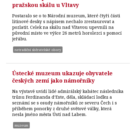
pražskou skálu u Vltavy
Postaralo se o to Národní muzeum, které čtyři části
litinové desky s nápisem nechalo zrestaurovat a
pozlatit. Celek na skálu nad Vltavou upevnili na
původní místo ve výšce 26 metrů horolezci s pomocí
jeřábu.
netradiční sběratelské obory
Ústecké muzeum ukazuje obyvatele
českých zemí jako námořníky
Na výstavě uvidí lidé admirálský kabátec následníka
trůnu Ferdinanda d’Este, děla, skládací loďku a
seznámí se s osudy námořníků ze severu Čech i s
příběhem ponorky z druhé světové války, která
nesla jméno města Ústí nad Labem.
muzeum