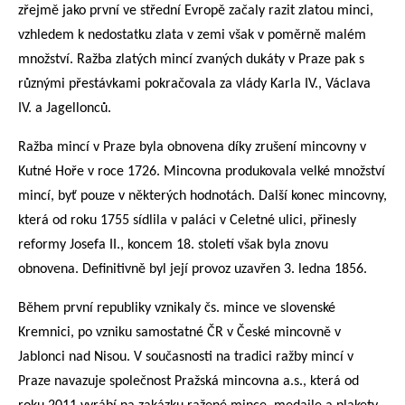
zřejmě jako první ve střední Evropě začaly razit zlatou minci,
vzhledem k nedostatku zlata v zemi však v poměrně malém
množství. Ražba zlatých mincí zvaných dukáty v Praze pak s
různými přestávkami pokračovala za vlády Karla IV., Václava
IV. a Jagellonců.
Ražba mincí v Praze byla obnovena díky zrušení mincovny v
Kutné Hoře v roce 1726. Mincovna produkovala velké množství
mincí, byť pouze v některých hodnotách. Další konec mincovny,
která od roku 1755 sídlila v paláci v Celetné ulici, přinesly
reformy Josefa II., koncem 18. století však byla znovu
obnovena. Definitivně byl její provoz uzavřen 3. ledna 1856.
Během první republiky vznikaly čs. mince ve slovenské
Kremnici, po vzniku samostatné ČR v České mincovně v
Jablonci nad Nisou. V současnosti na tradici ražby mincí v
Praze navazuje společnost Pražská mincovna a.s., která od