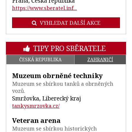
Praha, Česká republika
https://www.sberatel.inf...
VYHLEDAT DALŠÍ AKCE
TIPY PRO SBĚRATELE
ČESKÁ REPUBLIKA
ZAHRANIČÍ
Muzeum obrněné techniky
Muzeum se sbírkou tanků a obrněných
vozů.
Smržovka, Liberecký kraj
tankysmrzovka.cz/
Veteran arena
Muzeum se sbírkou historických