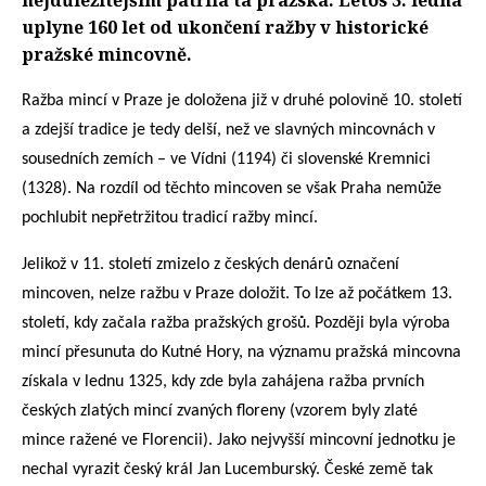
nejdůležitějším patřila ta pražská. Letos 3. ledna
uplyne 160 let od ukončení ražby v historické
pražské mincovně.
Ražba mincí v Praze je doložena již v druhé polovině 10. století
a zdejší tradice je tedy delší, než ve slavných mincovnách v
sousedních zemích – ve Vídni (1194) či slovenské Kremnici
(1328). Na rozdíl od těchto mincoven se však Praha nemůže
pochlubit nepřetržitou tradicí ražby mincí.
Jelikož v 11. století zmizelo z českých denárů označení
mincoven, nelze ražbu v Praze doložit. To lze až počátkem 13.
století, kdy začala ražba pražských grošů. Později byla výroba
mincí přesunuta do Kutné Hory, na významu pražská mincovna
získala v lednu 1325, kdy zde byla zahájena ražba prvních
českých zlatých mincí zvaných floreny (vzorem byly zlaté
mince ražené ve Florencii). Jako nejvyšší mincovní jednotku je
nechal vyrazit český král Jan Lucemburský. České země tak