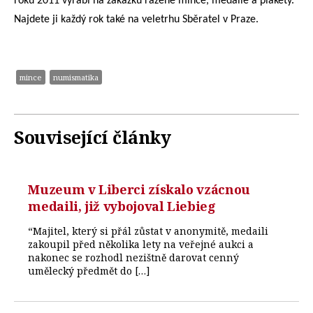
roku 2011 vyrábí na zakázku ražené mince, medaile a plakety.
Najdete ji každý rok také na veletrhu Sběratel v Praze.
mince
numismatika
Související články
Muzeum v Liberci získalo vzácnou
medaili, již vybojoval Liebieg
“Majitel, který si přál zůstat v anonymitě, medaili
zakoupil před několika lety na veřejné aukci a
nakonec se rozhodl nezištně darovat cenný
umělecký předmět do […]