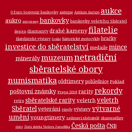
aukce
0 Euro Souvenir bankovky
antique
Antium Aurum
bankovky
aukro
bankovky veletrhu Sběratel
autogramy
filatelie
drahé kameny
diamanty
design
hračky
historické motocykly
filatelistické výstavy
fosilie
investice do sběratelství
mince
medaile
netradiční
muzeum
minerály
sběratelské obory
numismatika
oldtimery
pohlednice
Poklad
rekordy
poštovní známky
rarity
Praga 2018
veletrh
sběratelské rarity
veletrh
retro
Sběratel
výtvarné
veteráni
výstavy
vinyly
umění
youngtimery
zajímaví sběratelé
zkameněliny
Česká pošta
ČNB
zlato
Zlatá sbírka Václava Zapadlíka