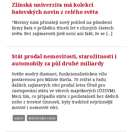
Zlínská univerzita má kolekci
baťovských novin z celého světa
“Noviny nám přinášejí nový pohled na působení
firmy Baťa v průběhu třiceti let v různých částech
světa. Bez zajímavosti jistě není ani fakt, že se […]
Stát prodal nemovitosti, starožitnosti i
automobily za půl druhé miliardy
Světle modrý diamant, funkcionalistickou vilu
postavenou pro Miloše Havla, 70 zvířat a řadu
dalších zajímavých věcí prodal letos Úřad pro
zastupování státu ve věcech majetkových (ÚZSVM).
Mezi tím, co připadlo státu z pozůstalostí bez dědiců
nebo z trestné činnosti, byly tradičně nejrůznější
movité i nemovité věci.
aukce
sběratelské rarity