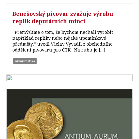
Benešovský pivovar zvažuje výrobu
replik deputátních mincí
“Přemýšlíme o tom, že bychom nechali vyrobit
například repliky nebo nějaké upomínkové
předměty,” uvedl Václav Vyvadil z obchodního
oddělení pivovaru pro ČTK. Na rubu je […]
numismatika