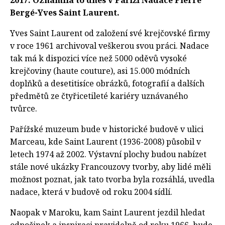
2017. Oznámila to dnes v Paříži Nadace Pierre
Bergé-Yves Saint Laurent.
Yves Saint Laurent od založení své krejčovské firmy
v roce 1961 archivoval veškerou svou práci. Nadace
tak má k dispozici více než 5000 oděvů vysoké
krejčoviny (haute couture), asi 15.000 módních
doplňků a desetitisíce obrázků, fotografií a dalších
předmětů ze čtyřicetileté kariéry uznávaného
tvůrce.
Pařížské muzeum bude v historické budově v ulici
Marceau, kde Saint Laurent (1936-2008) působil v
letech 1974 až 2002. Výstavní plochy budou nabízet
stále nové ukázky Francouzovy tvorby, aby lidé měli
možnost poznat, jak tato tvorba byla rozsáhlá, uvedla
nadace, která v budově od roku 2004 sídlí.
Naopak v Maroku, kam Saint Laurent jezdil hledat