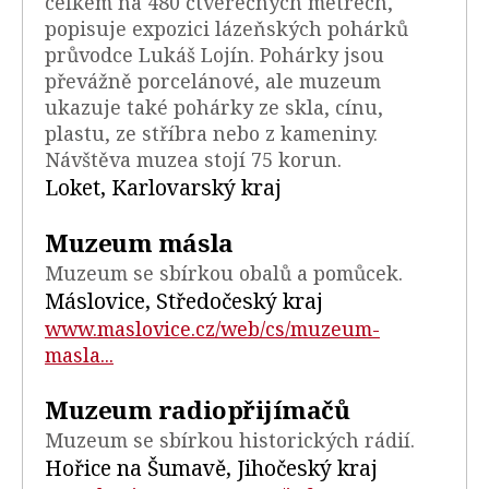
celkem na 480 čtverečných metrech,"
popisuje expozici lázeňských pohárků
průvodce Lukáš Lojín. Pohárky jsou
převážně porcelánové, ale muzeum
ukazuje také pohárky ze skla, cínu,
plastu, ze stříbra nebo z kameniny.
Návštěva muzea stojí 75 korun.
Loket, Karlovarský kraj
Muzeum másla
Muzeum se sbírkou obalů a pomůcek.
Máslovice, Středočeský kraj
www.maslovice.cz/web/cs/muzeum-
masla...
Muzeum radiopřijímačů
Muzeum se sbírkou historických rádií.
Hořice na Šumavě, Jihočeský kraj