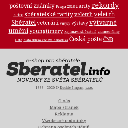
rekordy
poštovní známky
rarity
Praga 2018
veletrh
sběratelské rarity
veletrh
retro
Sběratel
výtvarné
veteráni
výstavy
vinyly
umění
youngtimery
zajímaví sběratelé
zkameněliny
Česká pošta
ČNB
zlato
Zlatá sbírka Václava Zapadlíka
1999 – 2020 ©
Double Impact, s.r.o.
O nás
Mapa stránek
Reklama
Všeobecné podmínky
Ochrana osobních údajů