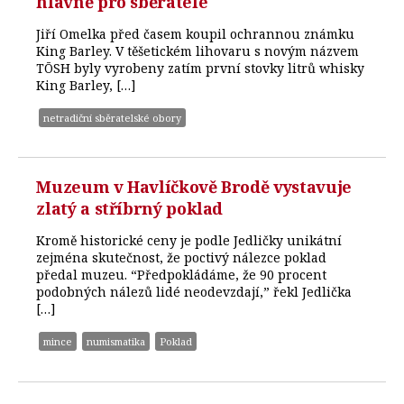
hlavně pro sběratele
Jiří Omelka před časem koupil ochrannou známku
King Barley. V těšetickém lihovaru s novým názvem
TŌSH byly vyrobeny zatím první stovky litrů whisky
King Barley, […]
netradiční sběratelské obory
Muzeum v Havlíčkově Brodě vystavuje
zlatý a stříbrný poklad
Kromě historické ceny je podle Jedličky unikátní
zejména skutečnost, že poctivý nálezce poklad
předal muzeu. “Předpokládáme, že 90 procent
podobných nálezů lidé neodevzdají,” řekl Jedlička
[…]
mince
numismatika
Poklad