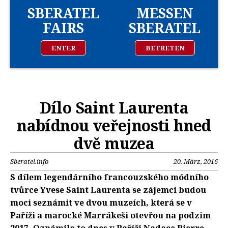
SBERATEL
MESSEN
FAIRS
SBERATEL
ENTER
BETRETEN
Dílo Saint Laurenta
nabídnou veřejnosti hned
dvě muzea
Sberatel.info
20. März, 2016
S dílem legendárního francouzského módního
tvůrce Yvese Saint Laurenta se zájemci budou
moci seznámit ve dvou muzeích, která se v
Paříži a marocké Marrákeši otevřou na podzim