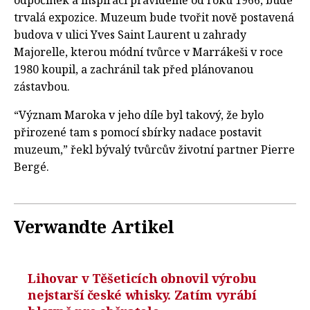
odpočinek a inspiraci pravidelně od roku 1966, bude
trvalá expozice. Muzeum bude tvořit nově postavená
budova v ulici Yves Saint Laurent u zahrady
Majorelle, kterou módní tvůrce v Marrákeši v roce
1980 koupil, a zachránil tak před plánovanou
zástavbou.
“Význam Maroka v jeho díle byl takový, že bylo
přirozené tam s pomocí sbírky nadace postavit
muzeum,” řekl bývalý tvůrcův životní partner Pierre
Bergé.
Verwandte Artikel
Lihovar v Těšeticích obnovil výrobu
nejstarší české whisky. Zatím vyrábí