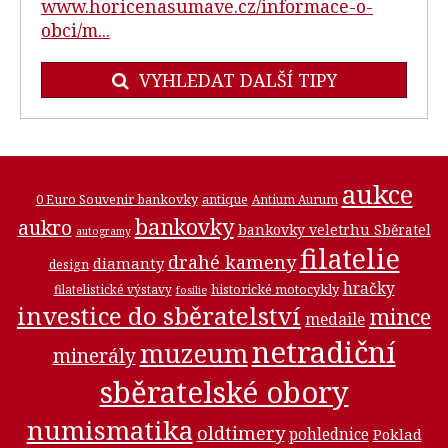
www.horicenasumave.cz/informace-o-
obci/m...
VYHLEDAT DALŠÍ TIPY
aukce
0 Euro Souvenir bankovky
antique
Antium Aurum
bankovky
aukro
bankovky veletrhu Sběratel
autogramy
filatelie
drahé kameny
diamanty
design
hračky
historické motocykly
filatelistické výstavy
fosilie
investice do sběratelství
mince
medaile
netradiční
muzeum
minerály
sběratelské obory
numismatika
oldtimery
pohlednice
Poklad